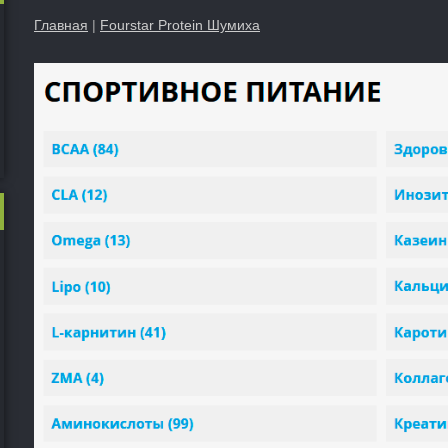
Главная
|
Fourstar Protein Шумиха