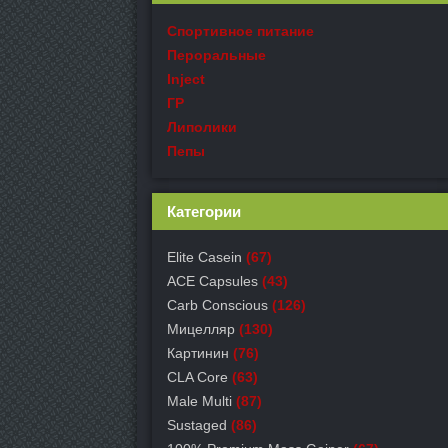
Спортивное питание
Пероральные
Inject
ГР
Липолики
Пепы
Категории
Elite Casein
(67)
ACE Capsules
(43)
Carb Conscious
(126)
Мицелляр
(130)
Картинин
(76)
CLA Core
(63)
Male Multi
(87)
Sustaged
(86)