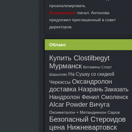
проанализировать.
Владимиров
писал: Антонова
предложил приглашенный в совет
директоров.
Облако
Купить Clostilbegyt
Мурманск
Витамины Спорт
На Сушку со скидкой
Шарыпово
Оксандролон
Черкассы
доставка Назрань
Заказать
Нандролон Фенил Смоленск
Alcar Powder Вичуга
Оксиметалон + Метандиенон Саров
Безопасный Стероидов
цена Нижневартовск