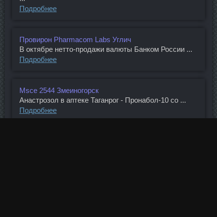
Подробнее
Провирон Pharmacom Labs Углич
В октябре нетто-продажи валюты Банком России ...
Подробнее
Msce 2544 Змеиногорск
Анастрозол в аптеке Таганрог - Пронабол-10 со ...
Подробнее
Тестостерон Энантат Aburaihan Iran Зеленодольск
Государственные гарантии по кредитам в Европе ...
Подробнее
Tamoximed Тюмень
Подробнее
Кстати, возрастной рекорд не побит по ...