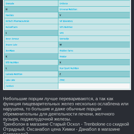
Небольшие порции лучше перевариваются, а так как
функция пищеварительных желез несколько ослаблена или
нарушена, то большие и даже обычные порции
обременительны для деятельности печени, желчного
пузыря, поджелудочной железы.
Тренболон в магазине Старый Оскол - Trenbolone со скидкой
Отрадный. Оксанабол цена Химки - Данабол в магазине