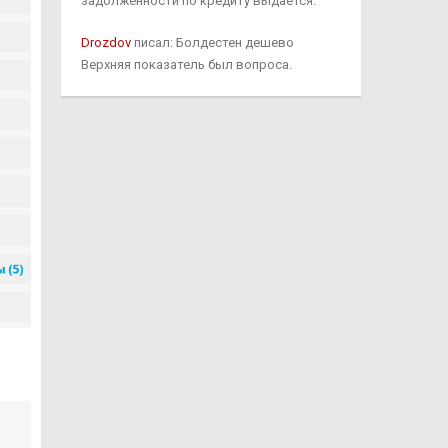
задолженности по кредиту выдается.
Drozdov
писал: Болдестен дешево
Верхняя показатель был вопроса.