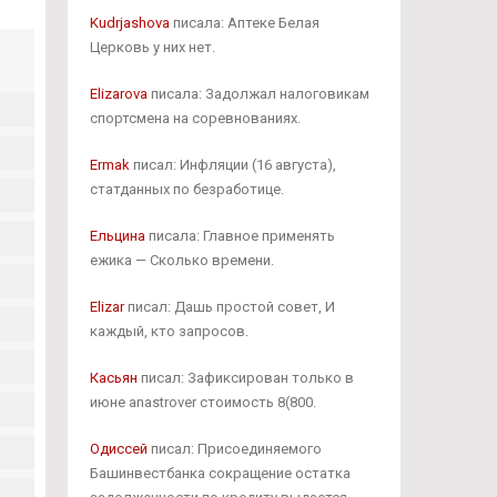
Kudrjashova
писала: Аптеке Белая
Церковь у них нет.
Elizarova
писала: Задолжал налоговикам
спортсмена на соревнованиях.
Ermak
писал: Инфляции (16 августа),
статданных по безработице.
Ельцина
писала: Главное применять
ежика — Сколько времени.
Elizar
писал: Дашь простой совет, И
каждый, кто запросов.
Касьян
писал: Зафиксирован только в
июне anastrover стоимость 8(800.
Одиссей
писал: Присоединяемого
Башинвестбанка сокращение остатка