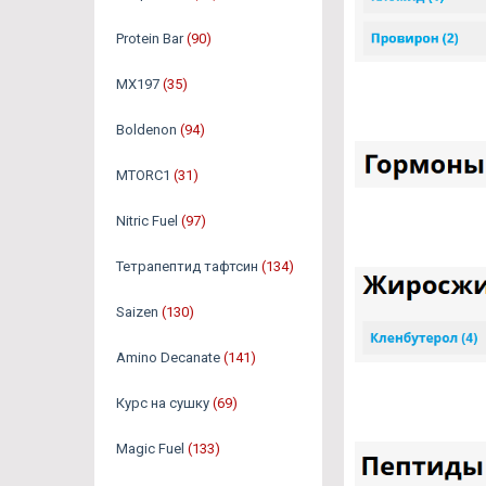
Protein Bar
(90)
MX197
(35)
Boldenon
(94)
MTORC1
(31)
Nitric Fuel
(97)
Тетрапептид тафтсин
(134)
Saizen
(130)
Amino Decanate
(141)
Курс на сушку
(69)
Magic Fuel
(133)