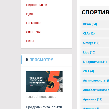
Пероральные
Inject
ГоРмошки
Липолики
Пепы
К
ПРОСМОТРУ
Testabol Полысаево
Продукции титановыми