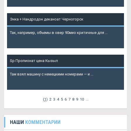
Энка + Нандродон деканоат Черногорск
Так, например, объемы в овер 90мио критичные для ...
Подробнее
Sp Пропионат цена Кызыл
Там взял машину с немецкими номерами — и ...
Подробнее
(
1
)
2
3
4
5
6
7
8
9
10
...
НАШИ
КОММЕНТАРИИ