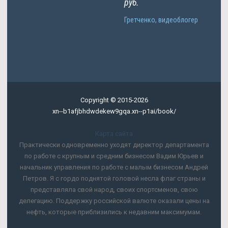
руб.
Гретченко, видеоблогер
Copyright © 2015-2026
xn--b1afjbhdwdekew9gqa.xn--p1ai/book/
Карта сайта
Практически одновременно уходят директор департамента
по работе с крупным и средним бизнесом Вадим Юрьев и
начальник управления по работе с малым бизнесом Андрей
Петров. Я с гордо поднятой головой несла флаг страны и
представляла свой народ, своих спортсменов, свою
делегацию. Поддержку российской валюте оказали цены на
нефть, которые приблизились к недавним максимумам.