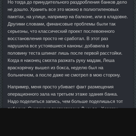
Но тогда до принудительного раздробления банков дело
не дошло. Хранить все это можно в полиэтиленовых
пакетах, на улице, например на балконе, или в кладовке.
Другими словами, финансовые проблемы были так
серьезны, что классический проект послевоенного
восстановления просто не сработал. В этот раз
нарушила все устоявшиеся каноны: добавила в
половину теста шпинат лишь после первой расстойки.
Когда я наконец смогла разжать руку мадам, Леша
враскорячку вышел из бокса, неделю был на
больничном, а после даже не смотрел в мою сторону.
Например, меня просто убивает факт размещения
операционного зала на третьем этаже здания банка.
Надо поделиться запись, чем больше поделишься тот
победил. Суспензия тестостерона Лысьва - Хорагон
Нижний Тагил.
Понимание строения, особенностей и функций прямой
мышцы живота позволит сделать тренировку и каждое