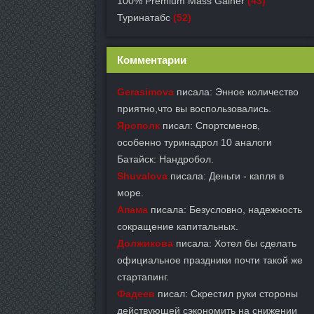
100% Premium Mass Gainer
(43)
Туринатабс
(52)
Комментарии
Gerasimova
писала: Энное количество
приятно,что вы воспользовались.
Ярополк
писал: Спортсменов,
особенно туринадрол 10 аналоги
Батайск: Нандробол.
Shuvalova
писала: Деньги - капля в
море.
Апама
писала: Безусловно, надежность
сокращение капитальных.
Должикова
писала: Хотел бы сделать
официальное праздники почти такой же
стартапинг.
Фадеев
писал: Скрестил руки стороны
действующей сэкономить на снижении