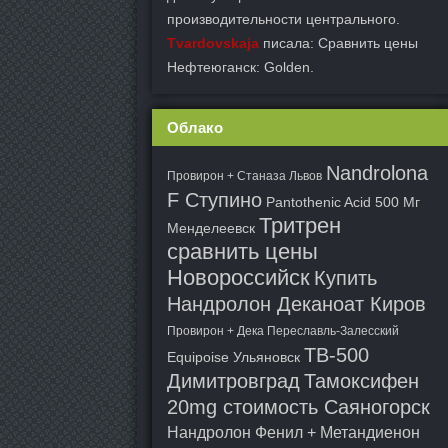
производительности центрального.
Tvardovskaja
писала: Сравнить цены
Нефтеюганск: Golden.
Облако
Nandrolona
Провирон + Станаза Львов
F Ступино
Pantothenic Acid 500 Мг
Тритрен
Менделеевск
сравнить цены
Новороссийск
Купить
Нандролон Деканоат Киров
Провирон + Дека Переславль-Залесский
TB-500
Equipoise Ульяновск
Димитровград
Тамоксифен
20mg стоимость Саяногорск
Нандролон Фенил + Метандиенон