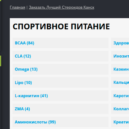
Главная
|
Заказать Лучший Стероидов Канск