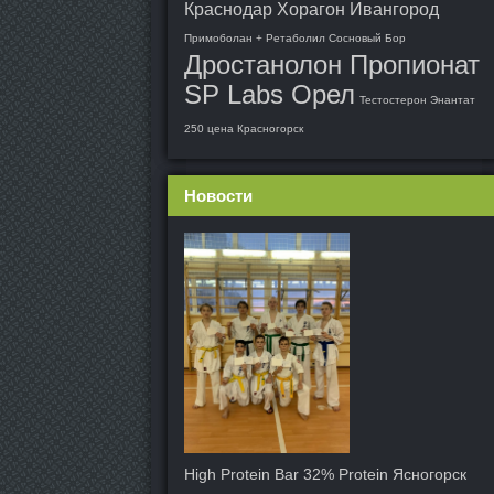
Краснодар
Хорагон Ивангород
Примоболан + Ретаболил Сосновый Бор
Дростанолон Пропионат
SP Labs Орел
Тестостерон Энантат
250 цена Красногорск
Новости
High Protein Bar 32% Protein Ясногорск