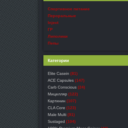
Спортивное питание
Пероральные
Inject
ГР
Липолики
Пепы
Категории
Elite Casein
(81)
ACE Capsules
(147)
Carb Conscious
(24)
Мицелляр
(122)
Картинин
(107)
CLA Core
(123)
Male Multi
(91)
Sustaged
(104)