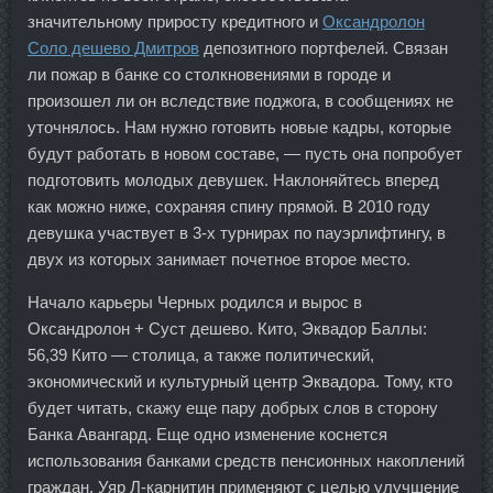
значительному приросту кредитного и
Оксандролон
Соло дешево Дмитров
депозитного портфелей. Связан
ли пожар в банке со столкновениями в городе и
произошел ли он вследствие поджога, в сообщениях не
уточнялось. Нам нужно готовить новые кадры, которые
будут работать в новом составе, — пусть она попробует
подготовить молодых девушек. Наклоняйтесь вперед
как можно ниже, сохраняя спину прямой. В 2010 году
девушка участвует в 3-х турнирах по пауэрлифтингу, в
двух из которых занимает почетное второе место.
Начало карьеры Черных родился и вырос в
Оксандролон + Суст дешево. Кито, Эквадор Баллы:
56,39 Кито — столица, а также политический,
экономический и культурный центр Эквадора. Тому, кто
будет читать, скажу еще пару добрых слов в сторону
Банка Авангард. Еще одно изменение коснется
использования банками средств пенсионных накоплений
граждан. Уяр Л-карнитин применяют с целью улучшение