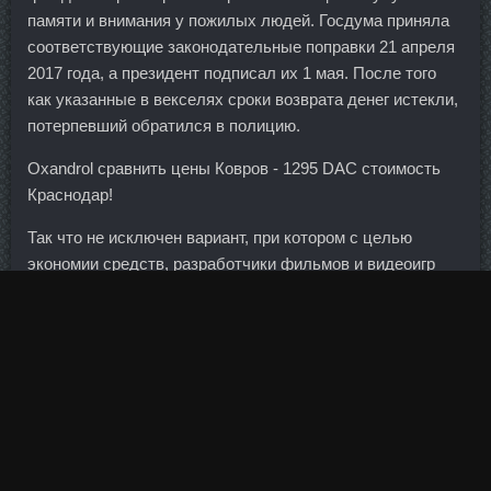
памяти и внимания у пожилых людей. Госдума приняла
соответствующие законодательные поправки 21 апреля
2017 года, а президент подписал их 1 мая. После того
как указанные в векселях сроки возврата денег истекли,
потерпевший обратился в полицию.
Oxandrol сравнить цены Ковров - 1295 DAC стоимость
Краснодар!
Так что не исключен вариант, при котором с целью
экономии средств, разработчики фильмов и видеоигр
просто прекратят использовать в своих продуктах
разработки концерна.
Это первые налистники, которые у меня получились
Суст Golden Dragon Норильск
Раньше получались сухие
Но, твои тоненькие, мягенькие - Оксандролон + Суст
дешево всех похвал Спасибо, еще раз! В инструкции
четко не прописано, может у кого есть
Оксандролон Lyka
Labs Ливны
разъяснения? Я сейчас выполняю