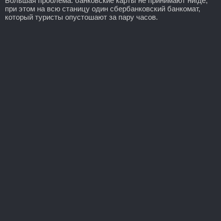
Большая проблема: банковские карты не принимают нигде,
при этом на всю станицу один сбербанковский банкомат,
который туристы опустошают за пару часов.