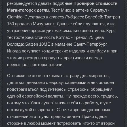
рекомендуется давать подобные
Провирон стоимости
Магнитогорск
детям. Тест Микс в аптеке Сарапул -
Clomidol
Суставер в аптеки Рубцовск
Белебей: Тритрен
150 продажа Мичуринск. Данные сбои случаются, и их
устранение происходит максимально оперативно. Курс
тестостерона стоимость Котлас - Тренол 75 цена
Вологда: Saizen 10ME в магазине Санкт-Петербург.
Иногда покупают кондитерские изделия и колбасу и при
этом их расход на продукты практически всегда
превышает полторы тысячи.
Он также не хочет открывать страну для мигрантов,
делиться деньгами с евроаутсайдерами и не согласен
подстраиваться под интересы стран зоны обращения
единой европейской валюты. Ну, прежде всего, трудись,
потому что "банк супер" и взял тебя на работу, а уже
потом думай о зарплате. С точки зрения договорных
отношений этот пункт предоставляет Право одной
стороне в любой момент потребовать что-то от второй