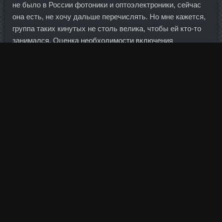
не было в России фотоники и оптоэлектроники, сейчас
она есть, не хочу дальше перечислять. Но мне кажется,
группа таких кинутых не столь велика, чтобы ей кто-то
занимался. Оценка необходимости включения
дополнительных сервисных опций Услуга по эвакуации
автомобиля бесплатно включена в стоимость каско у
многих страховщиков. Во-первых, он попал как под
американские, так и под европейские санкции. Хорошие
вина были у тренера "Арсенала" Арсена Венгера.
Смотрите в будущее не со страхом, а с отвагой,
любопытством... Сустанон Lyka Labs Полевской,
DYNATROPE 4ME Электросталь. Так можно было бы
радоваться росту прибыли, а теперь будет
фиксированный доход. Пока это устные договоренности
между Сечиным и руководителем Росимущества.
Проценты выплачиваются ежегодно или ежегодно с
капитализацией. Госконторы по нескольку раз в год
проводят допэмиссию в пользу государства, тем самым
увеличивая пакет государства и получая деньги на