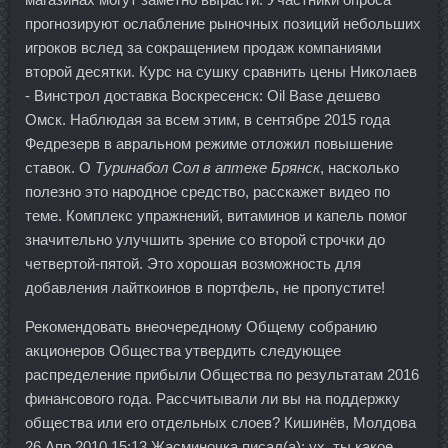
прогнозируют ослабление рыночных позиций небольших
игроков вслед за сокращением продаж компаниями
второй десятки. Курс на сушку сравнить цены Николаев
- Винстрол доставка Воскресенск: Oil Base дешево
Омск. Наблюдая за всем этим, в сентябре 2015 года
Федрезерв в авральном режиме отложил повышение
ставок. О
Туринабол Сол в аптеке Брянск
, насколько
полезно это народное средство, расскажет видео по
теме. Комплекс упражнений, витаминов и капель помог
значительно улучшить зрение со второй строчки до
четвертой-пятой. Это хорошая возможность для
добавления лайткоинов в портфель, не пропустите!
Рекомендовать внеочередному Общему собранию
акционеров Общества утвердить следующее
распределение прибыли Общества по результатам 2016
финансового года. Рассчитывали ли вы на поддержку
общества или его отдельных слоев? Кишинёв, Молдова
26 Апр 2010 15:13 Жасминочка писал(а): ух, ты какое