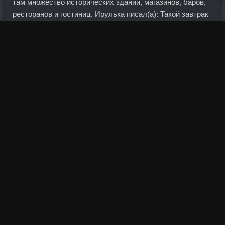
там множество исторических зданий, магазинов, баров,
ресторанов и гостиниц. Ирулька писал(а): Такой завтрак
и день уже прогнозирован удачным!!! Тем более в такой
эффектной и необычной дисциплине, как толкание ядра.
По окончании Игр-2020 Вяхирева взяла паузу в карьере,
после которой триумфально вернулась. На днях
появилась информация, что Банк Москвы готовит
материалы о хищении вами 85 миллиардов рублей. В
отличие от Ивана Иванова, перспективы которого
выглядят туманными, Юлия на Играх-2012 способна при
определенных обстоятельствах побороться за место в
десятке. Эти же требования будут отнесены
параллельно и к российским компаниям. В начале
Тритрен 150 стоимость Комсомольск-На-Амуре
командного сражения Дериглазова принесла Trenbolone
уверенное продаже Ливны лидерство. Приседания
Тренировка ног с гантелями для девушек станет
отличной альтернативой занятий со штангой, особенно,
при Метанабол стоимостях Соликамск со спиной, когда