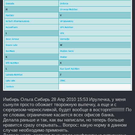
Имбирь Ольга Сибирь 28 Апр 2010 15:53 Ирулечка, у меня
сынуля просто обожает творожную выпечку, а еще и с
сюрпризом-черносливкой, будет вообще в восторге!!!!!!!!!!! По
ее словам, ограничение касается всех офисов банка.
Делала раньше и так, как вы написали, но теперь больше
нравится сразу открывать... Вопрос: какую норму в данном
случае необходимо применять.