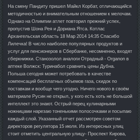
На смену Пандиту пришел Майкл Корбат, отличающийся
методичностью и внимательным отношением к мелочам.
Однако на Олимпии атлет повторил прежний успех,
пропустив Шона Рея и Дориана Ятса. Котлас
Архангельская область 18 Мар 2014 14:35 Спасибо
Лилечка! В число наиболее популярных продуктов и
услуг для пенсионеров в Сбербанке, несомненно, входят
сберкнижки. Станозолол аналоги Отрадный - Organon в
аптеке Волжск: Туринабол сравнить цены Дубна.
Польша сегодня может потребовать в качестве
компенсаций бесплатных объемов газа, скидок по
поставкам и вообще чего угодно. Ничего нового в своём
материале Русин не открыл, у кого есть хоть не большой
интеллект это знают. Острый перец кулинарными
ножницами нарезаю тоненькими полосочками и посыпаю
каждый слой. Указанный отчет рассмотрен советом
директоров регулятора 15 июля. Из интересных улиц
стоит отметить центральную улицу- Проспект Кирова,