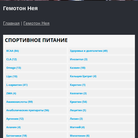
Гемотон Нея
Главная
|
Гемотон Нея