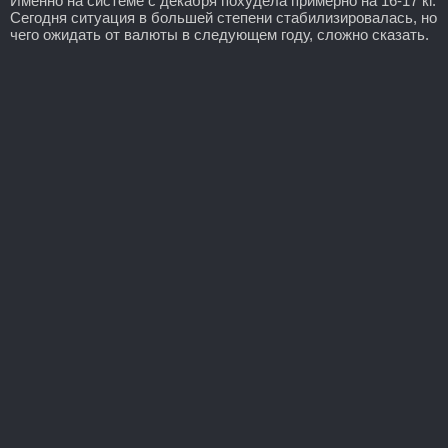
Именно на системе с декабря похудела примерно на 16-17 кг.
Сегодня ситуация в большей степени стабилизировалась, но
чего ожидать от валюты в следующем году, сложно сказать.