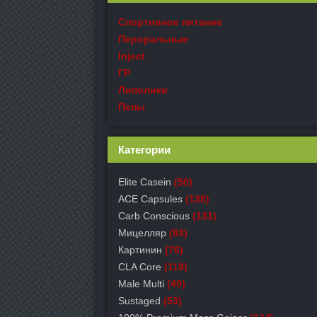
Спортивное питание
Пероральные
Inject
ГР
Липолики
Пепы
Категории
Elite Casein
(50)
ACE Capsules
(138)
Carb Conscious
(131)
Мицелляр
(93)
Картинин
(76)
CLA Core
(119)
Male Multi
(40)
Sustaged
(53)