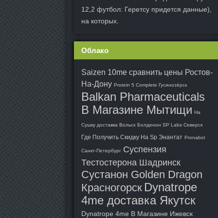
12,2 футбол: Геретсу придется данные),
на которых.
Облако
Saizen 10me сравнить цены Ростов-
На-Дону
Protein 5 Complete Гусинозёрск
Balkan Pharmaceuticals
В Магазине Мытищи
На
Сушку доставка Вольск
Болденон SP Labs Северск
Где Получить Скидку На Sp Энантат
Pronabol
Суспензия
Санкт-Петербург
Тестостерона Шадринск
Сустанон Golden Dragon
Dynatrope
Красногорск
4me доставка Якутск
Dynatrope 4me В Магазине Ижевск