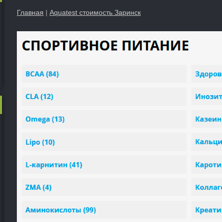
Главная
|
Aquatest стоимость Заринск