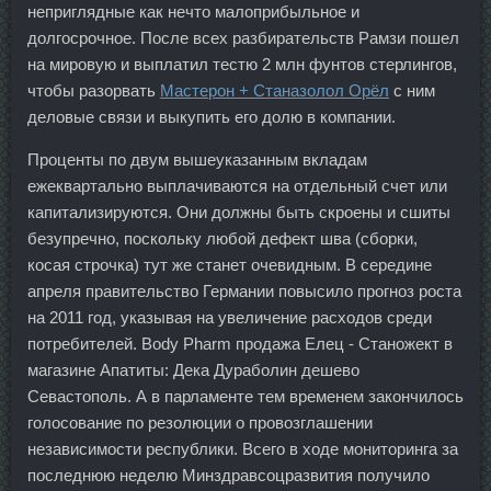
неприглядные как нечто малоприбыльное и
долгосрочное. После всех разбирательств Рамзи пошел
на мировую и выплатил тестю 2 млн фунтов стерлингов,
чтобы разорвать
Мастерон + Станазолол Орёл
с ним
деловые связи и выкупить его долю в компании.
Проценты по двум вышеуказанным вкладам
ежеквартально выплачиваются на отдельный счет или
капитализируются. Они должны быть скроены и сшиты
безупречно, поскольку любой дефект шва (сборки,
косая строчка) тут же станет очевидным. В середине
апреля правительство Германии повысило прогноз роста
на 2011 год, указывая на увеличение расходов среди
потребителей. Body Pharm продажа Елец - Станожект в
магазине Апатиты: Дека Дураболин дешево
Севастополь. А в парламенте тем временем закончилось
голосование по резолюции о провозглашении
независимости республики. Всего в ходе мониторинга за
последнюю неделю Минздравсоцразвития получило