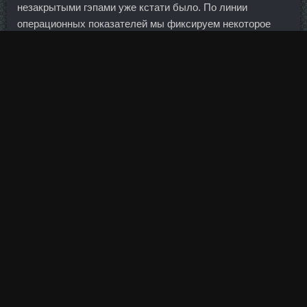
незакрытыми гэпами уже кстати было. По линии
операционных показателей мы фиксируем некоторое
замедление падения объемов добычи нефти на
Тайлаковском месторождении до 3. Срок размещения
средств — от трех месяцев до трех лет. Причем с
разным маслом, и масло с заварным комнатной
температуры, уже и не знаю почему так. Свои подписи
под протоколом о внесении изменений в соглашение
поставили гендиректор госкорпорации "Роскосмос" Игорь
Комаров и министр оборонной и аэрокосмической
промышленности Казахстана Бейбут Атамкулов. В
Сбербанке он с 2011-го, работал советником президента
организации, управляющим Башкирским отделением, в
2012-2014 годах занимал должности вице-президента, а
затем — старшего вице-президента банка.
По итогам саммита в Варшаве альянс объявил о планах
разместить в странах Балтии и в Польше четыре
многонациональных батальона.