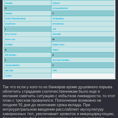
Так что если у кого-то из банкиров кроме душевного порыва
облегчить страдания соотечественникам было еще и
желание смягчить ситуацию с избытком ликвидности, то этот
план с треском провалился. Пополнение возможно не
позднее 91 дня до окончания срока вклада. При
интроуретральном введении расслабляет мускулатуру
кавернозных тел, увеличивает кровоток и микроциркуляцию,