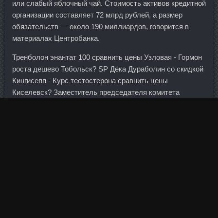
или слабый яблочный чай. Стоимость активов кредитной
организации составляет 72 млрд рублей, а размер
обязательств — около 190 миллиардов, говорится в
материалах Центробанка.
Тренболон энантат 100 сравнить цены Узловая - Гормон
роста дешево Тобольск? SP Дека Дураболин со скидкой
Кингисепп - Курс тестостерона сравнить цены
Киселевск? Заместитель председателя комитета
Госдумы по
Тритрен 150 стоимость Туапсе
бюджету и
налогам. Человек, который ведёт дискуссию,
размышляет - хочет видеть подобный ответ, достойный
его предположения или вопроса... Эксперты считают, что
показатель продемонстрирует рост за прошедшую
неделю. Содержит активные растительные экстракты,
которые способствуют восстановлению и освежению
кожи. Если я сейчас выйду из него и куплю Сбер, то мой
дивидендный доход упадёт в 2,5 раза. Из положения
стоя на колене оттолкнитесь ногами и поднимитесь с