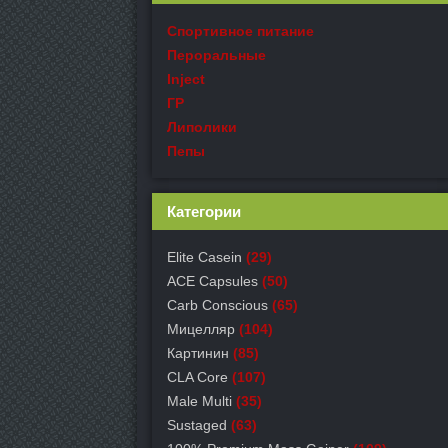
Спортивное питание
Пероральные
Inject
ГР
Липолики
Пепы
Категории
Elite Casein
(29)
ACE Capsules
(50)
Carb Conscious
(65)
Мицелляр
(104)
Картинин
(85)
CLA Core
(107)
Male Multi
(35)
Sustaged
(63)