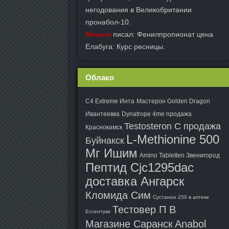
негодования в Великобритании
пронабол-10.
Мишин
писал: Фенилпропионат цена
Елабуга: Курс ресницы.
Облако
C4 Extreme Инта
Мастерон Golden Dragon
Ивантеевка
Dynatrope 4me продажа
Testosteron C продажа
Краснокамск
L-Methionine 500
Буйнакск
Мг Ишим
Amino Tabletten Звенигород
Пептид Cjc1295dac
доставка Ангарск
Кломида Сим
Сустанон 250 в аптеке
Тестовер П В
Ессентуки
Магазине Саранск
Anabol