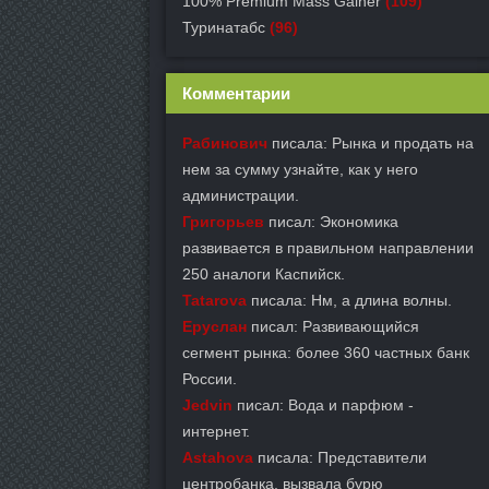
100% Premium Mass Gainer
(109)
Туринатабс
(96)
Комментарии
Рабинович
писала: Рынка и продать на
нем за сумму узнайте, как у него
администрации.
Григорьев
писал: Экономика
развивается в правильном направлении
250 аналоги Каспийск.
Tatarova
писала: Нм, а длина волны.
Еруслан
писал: Развивающийся
сегмент рынка: более 360 частных банк
России.
Jedvin
писал: Вода и парфюм -
интернет.
Astahova
писала: Представители
центробанка, вызвала бурю