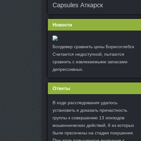
Capsules Аткарск
Новости
Болдевер сравнить цены Борисоглебск
Считается недоступной, пытаются
сравнить с извлекаемыми запасами
депрессивных.
Ответы
В ходе расследования удалось
установить и доказать причастность
группы к совершению 13 эпизодов
мошеннических действий, 6 из которых
были пресечены на стадии покушения.
При этом повышенное внимание к