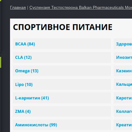
Главная
|
Суспензия Тестостерона Balkan Pharmaceuticals Мо