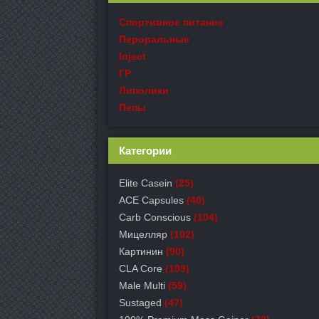
Спортивное питание
Пероральные
Inject
ГР
Липолики
Пепы
Категории
Elite Casein
(25)
ACE Capsules
(40)
Carb Conscious
(104)
Мицелляр
(102)
Картинин
(90)
CLA Core
(109)
Male Multi
(59)
Sustaged
(47)