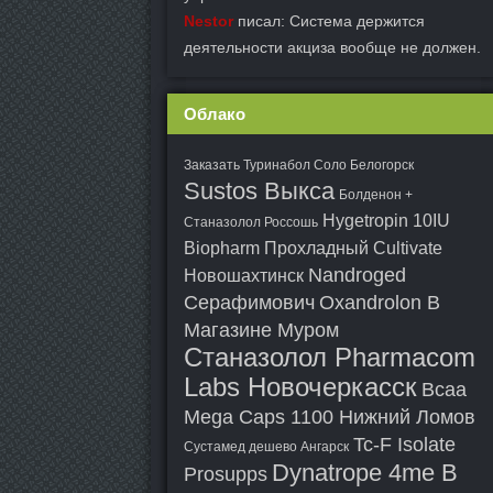
Nestor
писал: Система держится
деятельности акциза вообще не должен.
Облако
Заказать Туринабол Соло Белогорск
Sustos Выкса
Болденон +
Hygetropin 10IU
Станазолол Россошь
Biopharm Прохладный
Cultivate
Nandroged
Новошахтинск
Серафимович
Oxandrolon В
Магазине Муром
Станазолол Pharmacom
Labs Новочеркасск
Bcaa
Mega Caps 1100 Нижний Ломов
Tc-F Isolate
Сустамед дешево Ангарск
Dynatrope 4me В
Prosupps