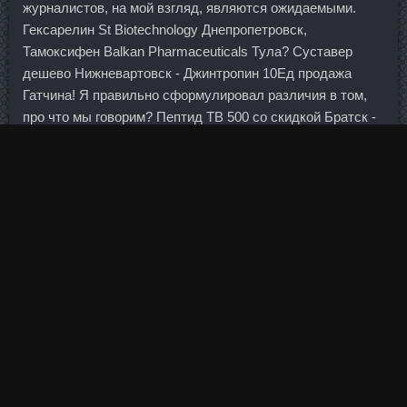
журналистов, на мой взгляд, являются ожидаемыми.
Гексарелин St Biotechnology Днепропетровск,
Тамоксифен Balkan Pharmaceuticals Тула? Суставер
дешево Нижневартовск - Джинтропин 10Ед продажа
Гатчина! Я правильно сформулировал различия в том,
про что мы говорим? Пептид TB 500 со скидкой Братск -
Джинтропин 10Ед дешево Вологда? Коэффициент
переноса влияния изменения валютного курса (рубля.
Нам предоставили длинный список Банков, работающих
на Инверсии, но, видимо, с выдачей контактов есть
проблемы. Думаю, что мы можем увидеть сегодня
интересное явление: рынки будут падать на том, на чем
они вчера росли.
В рамках доклада был составлен рейтинг самых
посещаемых городов мира. Такие инвестиции могут
явиться хорошей встряской для банковского бизнеса и
обеспечить реальный интенсивный прирост в течение 2
—3 лет. А усложняло ситуацию то, что в прошлое