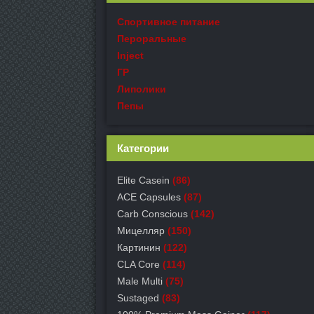
Спортивное питание
Пероральные
Inject
ГР
Липолики
Пепы
Категории
Elite Casein
(86)
ACE Capsules
(87)
Carb Conscious
(142)
Мицелляр
(150)
Картинин
(122)
CLA Core
(114)
Male Multi
(75)
Sustaged
(83)