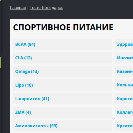
Главная
|
Тесто Володарск