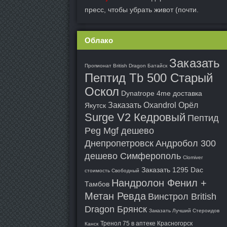
пресс, чтобы убрать живот (почти.
Облако
Заказать
Пропионат British Dragon Батайск
Пептид Tb 500 Старый
Оскол
Dynatrope 4me доставка
Заказать Oxandrol Орёл
Якутск
Surge V2 Кедровый
Пептид
Peg Mgf дешево
Днепропетровск
Андробол 300
дешево Симферополь
Clomiver
Заказать 1295 Dac
стоимость Свободный
Нандролон Фенил +
Тамбов
Метан Ревда
Винстрол British
Dragon Брянск
Заказать Лучший Стероидов
Тренол 75 в аптеке Красногорск
Канск