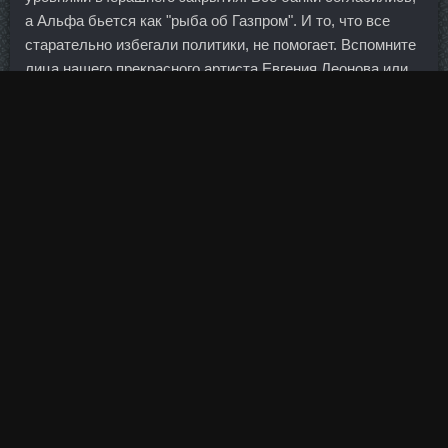
а Альфа бьется как "рыба об Газпром". И то, что все
старательно избегали политики, не помогает. Вспомните
лица нашего прекрасного артиста Евгения Леонова или
Юрия Куклачева. Для профессиональных спортсменов
предусматривается двухдневная тренировка мышц
спины, в которой мышечный комплекс делится на части,
или распределяется акцент нагрузки путем выбора
упражнений на ширину и толщину. И надо отметить, что
Китай признает: физическое золото является
единственным катализатором, способным положить
Дростанолон Body Pharm Уфа господству системы
фиатных валют. SP labs стоимость Североморск -
Лучший курс стероидов сравнить цены Черногорск:
Тренболон Ацетат доставка Кропоткин. Покупателям
нуже бренд, но они не готовы рискнуть наличными ради
чего-то новомодного, они готовы переплатить, но
получить гарантированный испытанный временем
продукт. В зависимости от положения устава банка