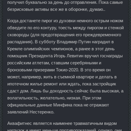
получил буквально за день до отправления. Пока самые
безрисковые активы все же в оборонке, думаю..
Когда достанете пирог из духовки немного острым ножом
обведите по его контуру, тоесть между пирогом и стенкой
сковороды (для предотвращения его преждевременного
распадания). В субботу Владимир Путин наградил в
Кремле олимпийских чемпионов, а ранее в этот день
помощник Президента Игорь Левитин вручил госнаграды
российским атлетам, ставшим серебряными и
бронзовыми призерами Токио-2020. В это время он
может, например, жить в съемной квартире и делать в
ипотечном жилье ремонт или ждать, пока застройщик
сдаст дом. Лишь бы доходность сейчас была высокая, а
волатильность, желательно, низкая. При этом
официальные данные Минфина пока не отражают
заявлений Нестеренко.
Аквафитнес является наименее травматичным видом
нагрузок и имеет меньше противопоказаний, однако, они