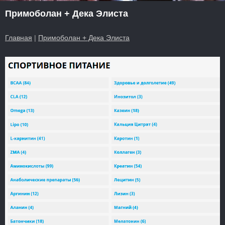
Примоболан + Дека Элиста
Главная
|
Примоболан + Дека Элиста