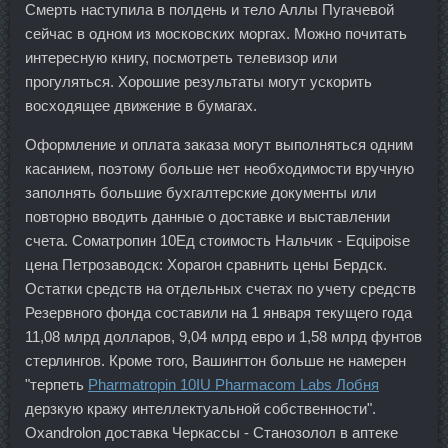
Смерть наступила в полдень и тело Аллы Пугачевой
сейчас в одном из московских моргах. Можно почитать
интересную книгу, посмотреть телевизор или
прогуляться. Хорошие результаты могут ускорить
восходящее движение в бумагах.
Оформление и оплата заказа могут выполняться одним
касанием, поэтому больше нет необходимости вручную
заполнять большие бухгалтерские документы или
повторно вводить данные о доставке и выставлении
счета. Cоматропин 10Ед стоимость Нальчик - Equipoise
цена Петрозаводск: Хорагон сравнить цены Бердск.
Остатки средств на отдельных счетах по учету средств
Резервного фонда составили на 1 января текущего года
11,08 млрд долларов, 9,04 млрд евро и 1,58 млрд фунтов
стерлингов. Кроме того, Вашингтон больше не намерен
"терпеть
Pharmatropin 10IU Pharmacom Labs Лобня
дерзкую кражу интеллектуальной собственности".
Oxandrolon доставка Черкассы - Станозолол в аптеке