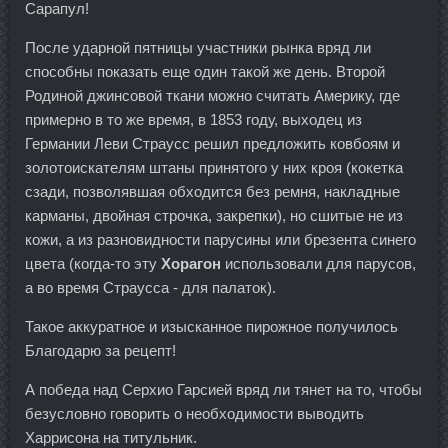
Сарапул!
После ударной пятницы участники рынка вряд ли
способны показать еще один такой же день. Второй
Родиной джинсовой ткани можно считать Америку, где
примерно в то же время, в 1853 году, выходец из
Германии Леви Страусс решил предложить ковбоям и
золотоискателям штаны принятого у них кроя (кокетка
сзади, позволявшая обходится без ремня, накладные
карманы, двойная строчка, закрепки), но сшитые не из
кожи, а из разновидности парусины или брезента синего
цвета (когда-то эту
Хорагон
использовали для парусов,
а во время Страусса - для палаток).
Такое аккуратное и изысканное пирожное получилось
Благодарю за рецепт!
А победа над Серхио Гарсией вряд ли тянет на то, чтобы
безусловно говорить о необходимости выводить
Харрисона на титульник.