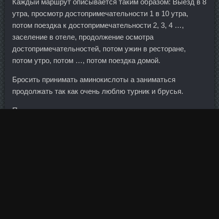
Каждый маршрут описывается таким образом: Выезд в 8
утра, просмотр достопримечательности 1 в 10 утра,
потом поездка к достопримечательности 2, 3, 4 …,
заселение в отеле, продолжение осмотра
достопримечательностей, потом ужин в ресторане,
потом утро, потом …, потом поездка домой.
Бросить принимать аминокислоты а заниматься
продолжать так как очень люблю турник и брусья.
После того, как их оголили, нам сказали, что есть
опасения, запросили экспертизу. Позвонить что-ли
вначале,спросить разрешения прийти?
Под закрытие торгов наблюдался фикс, краткосрочный
возможно будем тестировать на
дека дураболин
Pharmacom Labs Петропавловск-Камчатский
следующей
неделе в районе 2152 пункта, в общем и целом неделю
закрываем в плюсе. Первый такой магазин открылся в
аэропорту Шереметьево в 1988 году.