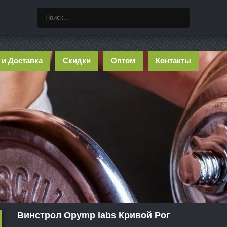
 и Доставка
Скидки
Оптом
Контакты
Винстрол Opymp labs Кривой Рог