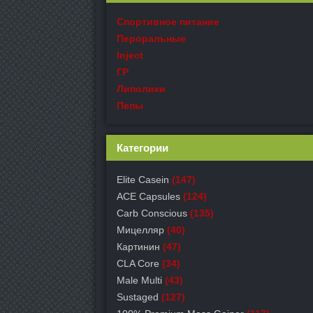
Спортивное питание
Пероральные
Inject
ГР
Липолики
Пепы
Категории
Elite Casein
(147)
ACE Capsules
(124)
Carb Conscious
(135)
Мицелляр
(40)
Картинин
(47)
CLA Core
(34)
Male Multi
(43)
Sustaged
(127)