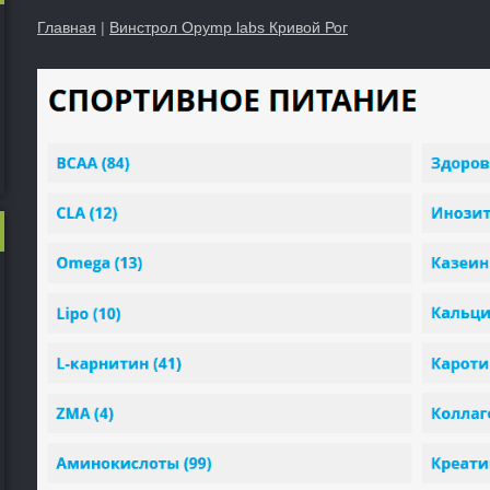
Главная
|
Винстрол Opymp labs Кривой Рог