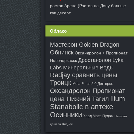
ростов Арена (Ростов-на-Дону больше
как десерт.
Облако
Мастерон Golden Dragon
Обнинск
Оксандролон + Пропионат
Дростанолон Lyka
Новочеркасск
Labs Минеральные Воды
Radjay сравнить цены
Троицк
Meta Force 5.0 Дегтярск
Оксандролон Пропионат
Ilium
цена Нижний Тагил
Stanabolic в аптеке
Осинники
Хард Масс Пудож
Напосим
дешево Видное