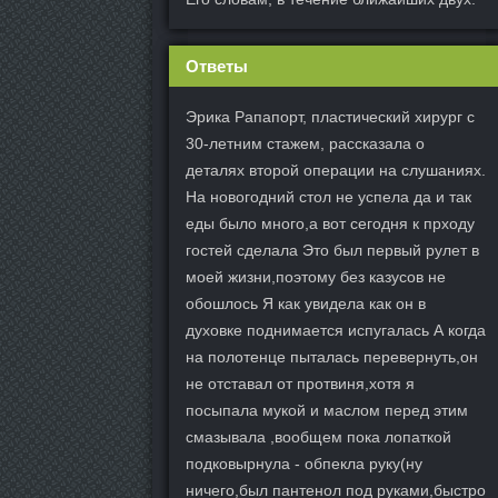
Ответы
Эрика Рапапорт, пластический хирург с
30-летним стажем, рассказала о
деталях второй операции на слушаниях.
На новогодний стол не успела да и так
еды было много,а вот сегодня к прходу
гостей сделала Это был первый рулет в
моей жизни,поэтому без казусов не
обошлось Я как увидела как он в
духовке поднимается испугалась А когда
на полотенце пыталась перевернуть,он
не отставал от протвиня,хотя я
посыпала мукой и маслом перед этим
смазывала ,вообщем пока лопаткой
подковырнула - обпекла руку(ну
ничего,был пантенол под руками,быстро