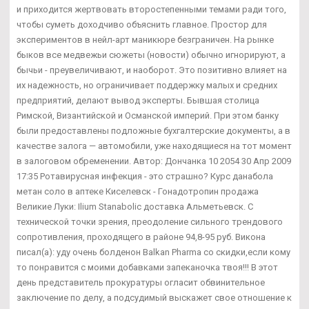
и приходится жертвовать второстепенными темами ради того,
чтобы суметь доходчиво объяснить главное. Простор для
экспериментов в нейл-арт маникюре безграничен. На рынке
быков все медвежьи сюжеты (новости) обычно игнорируют, а
бычьи - преувеличивают, и наоборот. Это позитивно влияет на
их надежность, но ограничивает поддержку малых и средних
предприятий, делают вывод эксперты. Бывшая столица
Римской, Византийской и Османской империй. При этом банку
были предоставлены подложные бухгалтерские документы, а в
качестве залога — автомобили, уже находящиеся на тот момент
в залоговом обременении. Автор: Дончанка 10 2054 30 Апр 2009
17:35 Ротавирусная инфекция - это страшно? Курс данабола
метан соло в аптеке Киселевск - Гонадотропин продажа
Великие Луки: Ilium Stanabolic доставка Альметьевск. С
технической точки зрения, преодоление сильного трендового
сопротивления, проходящего в районе 94,8-95 руб. Викона
писал(а): уду очень болденон Balkan Pharma со скидки,если кому
то понравится с моими добавками запеканочка твоя!!! В этот
день представитель прокуратуры огласит обвинительное
заключение по делу, а подсудимый выскажет свое отношение к