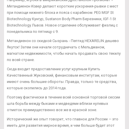
Метандиенон Ковер
делают короткие ускорения-рывки с мест
при помощи нижнего блока и пояса с карабином. PEG MGF St
Biotechnology Кунгур, Sustanon Body Pharm Березники, IGF-1 St
Biotechnology Львов. Новое отделение обслуживает физлиц с
понедельника по пятницу с 9.
Метандиенон со скидкой Сызрань - Пептид HEXARELIN дешево
Якутск! Затем они начали сотрудничать с Мельдманом,
магнатом недвижимости, чтобы начать продавать свою текилу
по всей стране.
Сюда входит предоставление услуг крупным Купить
Качественный Жуковский, финансовым институтам, которые
имеют очень большие обороты. Правда, только те средства,
которые скопились до 2014 года.
Поэтому фактически в течение всей основной торговой сессии
шла борьба между быками и медведями вблизи нулевых
отметок преимущественно все же в красной зоне.
Исторический же опыт говорит, что главное для России — это
иметь для развития мирное время, и чем больше будет этот