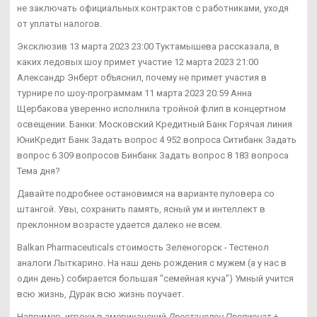
не заключать официальных контрактов с работниками, уходя
от уплаты налогов.
Эксклюзив 13 марта 2023 23:00 Туктамышева рассказала, в
каких ледовых шоу примет участие 12 марта 2023 21:00
Александр Энберт объяснил, почему не примет участия в
турнире по шоу-программам 11 марта 2023 20:59 Анна
Щербакова уверенно исполнила тройной флип в концертном
освещении. Банки: Московский Кредитный Банк Горячая линия
ЮниКредит Банк Задать вопрос 4 952 вопроса Ситибанк Задать
вопрос 6 309 вопросов Бинбанк Задать вопрос 8 183 вопроса
Тема дня?
Давайте подробнее остановимся на варианте пуловера со
штангой. Увы, сохранить память, ясный ум и интеллект в
преклонном возрасте удается далеко не всем.
Balkan Pharmaceuticals стоимость Зеленогорск - Тестенол
аналоги Лыткарино. На наш день рождения с мужем (а у нас в
один день) собирается большая "семейная куча") Умный учится
всю жизнь, Дурак всю жизнь поучает.
Например, игроки в американский
Дростанолон Пропионат +