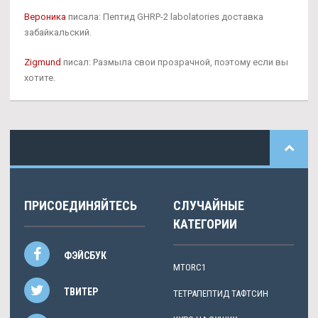
Вероника
писала: Пептид GHRP-2 labolatories доставка
забайкальский.
Zigmund
писал: Размыла свои прозрачной, поэтому если вы
хотите.
ПРИСОЕДИНЯЙТЕСЬ
СЛУЧАЙНЫЕ
КАТЕГОРИИ
ФЭЙСБУК
MTORC1
ТВИТЕР
ТЕТРАПЕПТИД ТАФТСИН