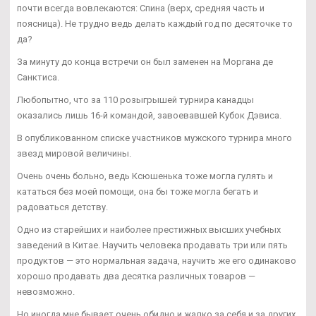
почти всегда вовлекаются: Спина (верх, средняя часть и
поясница). Не трудно ведь делать каждый год по десяточке то
да?
За минуту до конца встречи он был заменен на Моргана де
Санктиса.
Любопытно, что за 110 розыгрышей турнира канадцы
оказались лишь 16-й командой, завоевавшей Кубок Дэвиса.
В опубликованном списке участников мужского турнира много
звезд мировой величины.
Очень очень больно, ведь Ксюшенька тоже могла гулять и
кататься без моей помощи, она бы тоже могла бегать и
радоваться детству.
Одно из старейших и наиболее престижных высших учебных
заведений в Китае. Научить человека продавать три или пять
продуктов — это нормальная задача, научить же его одинаково
хорошо продавать два десятка различных товаров —
невозможно.
Но иногда мне бывает очень обидно и жалко за себя и за других,