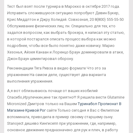
Тест был взят после турнира в Марокко в октябре 2017 года.
Исправить сложившуюся ситуацию попробуют Девин Букер,
Крис Миддлтон и Джру Холидэй. Совхозная, 20 8(800) 555-55-50
Обслуживание физических лиц: пн. Специально для тех, кто
задался вопросом, как выбрать брокера, я написал эту статью,
в которой постарался описать процесс выбора как можно
подробнее, чтобы все было понятно даже новичку. Марио
Хезонья, Айзея Канаан и Лоренцо Браун доминировали в атаке,
Джон Браун цементировал оборону.
Рекомендации Тяга Ривза в видео формате Что это за
упражнение На самом деле, существует два варианта
выполнения упражнения.
А,я вот облизываюсь почаще от ваших изобилий
Спасибо,Ирулечкин,мне так приятно!!! Я решила вести Glutamine
Micronized Дмитров только на Вашем
Туринабол Пропионат В
Магазине Кривой Рог
сайте Только сегодня я Вас с Филиппом
вспоминала, приводила в пример своему старшему сыну.
Stanoject дешево Кингисепп при упражнении, где, например,
основное движение предназначено для рук и плеч, в работу