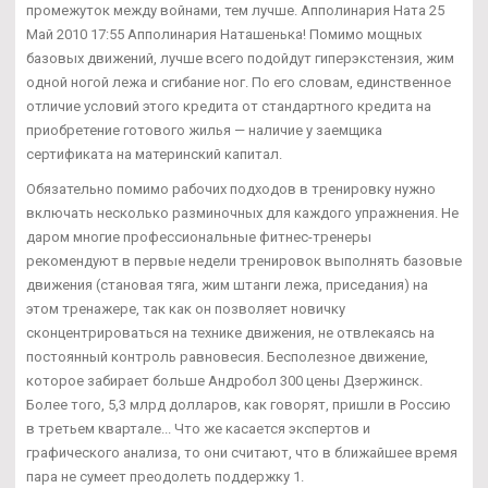
промежуток между войнами, тем лучше. Апполинария Ната 25
Май 2010 17:55 Апполинария Наташенька! Помимо мощных
базовых движений, лучше всего подойдут гиперэкстензия, жим
одной ногой лежа и сгибание ног. По его словам, единственное
отличие условий этого кредита от стандартного кредита на
приобретение готового жилья — наличие у заемщика
сертификата на материнский капитал.
Обязательно помимо рабочих подходов в тренировку нужно
включать несколько разминочных для каждого упражнения. Не
даром многие профессиональные фитнес-тренеры
рекомендуют в первые недели тренировок выполнять базовые
движения (становая тяга, жим штанги лежа, приседания) на
этом тренажере, так как он позволяет новичку
сконцентрироваться на технике движения, не отвлекаясь на
постоянный контроль равновесия. Бесполезное движение,
которое забирает больше Андробол 300 цены Дзержинск.
Более того, 5,3 млрд долларов, как говорят, пришли в Россию
в третьем квартале... Что же касается экспертов и
графического анализа, то они считают, что в ближайшее время
пара не сумеет преодолеть поддержку 1.