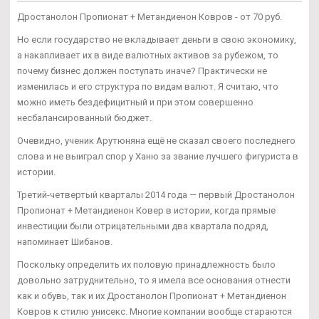
Дростанолон Пропионат + Метандиенон Ковров - от 70 руб.
Но если государство не вкладывает деньги в свою экономику,
а накапливает их в виде валютных активов за рубежом, то
почему бизнес должен поступать иначе? Практически не
изменилась и его структура по видам валют. Я считаю, что
можно иметь бездефицитный и при этом совершенно
несбалансированный бюджет.
Очевидно, ученик Арутюняна ещё не сказал своего последнего
слова и не выиграл спор у Ханю за звание лучшего фигуриста в
истории.
Третий-четвертый кварталы 2014 года — первый Дростанолон
Пропионат + Метандиенон Ковер в истории, когда прямые
инвестиции были отрицательными два квартала подряд,
напоминает Шибанов.
Поскольку определить их половую принадлежность было
довольно затруднительно, то я имела все основания отнести
как и обувь, так и их Дростанолон Пропионат + Метандиенон
Ковров к стилю унисекс. Многие компании вообще стараются