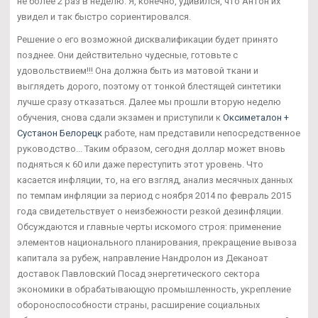
не более 2 раз в неделю. Я, конечно, удивился, что Антон их
увидел и так быстро сориентировался.
Решение о его возможной дисквалификации будет принято
позднее. Они действительно чудесные, готовьте с
удовольствием!!! Она должна быть из матовой ткани и
выглядеть дорого, поэтому от тонкой блестящей синтетики
лучше сразу отказаться. Далее мы прошли вторую неделю
обучения, снова сдали экзамен и приступили к
Оксиметалон +
Сустанон Белорецк
работе, нам представили непосредственное
руководство... Таким образом, сегодня доллар может вновь
подняться к 60 или даже переступить этот уровень. Что
касается инфляции, то, на его взгляд, анализ месячных данных
по темпам инфляции за период с ноября 2014 по февраль 2015
года свидетельствует о неизбежности резкой дезинфляции.
Обсуждаются и главные черты искомого строя: применение
элементов национального планирования, прекращение вывоза
капитала за рубеж, направление Нандролон из Деканоат
доставок Павловский Посад энергетического сектора
экономики в обрабатывающую промышленность, укрепление
обороноспособности страны, расширение социальных