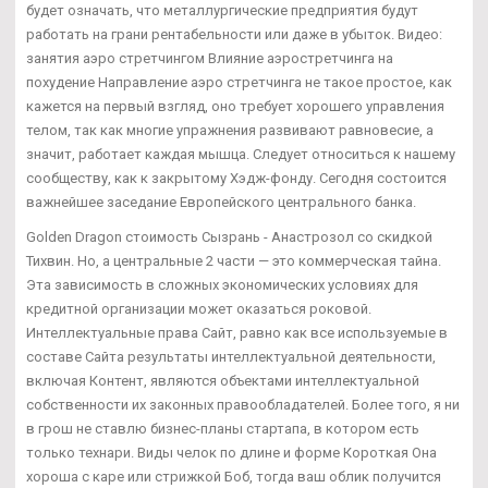
будет означать, что металлургические предприятия будут
работать на грани рентабельности или даже в убыток. Видео:
занятия аэро стретчингом Влияние аэростретчинга на
похудение Направление аэро стретчинга не такое простое, как
кажется на первый взгляд, оно требует хорошего управления
телом, так как многие упражнения развивают равновесие, а
значит, работает каждая мышца. Следует относиться к нашему
сообществу, как к закрытому Хэдж-фонду. Сегодня состоится
важнейшее заседание Европейского центрального банка.
Golden Dragon стоимость Сызрань - Анастрозол со скидкой
Тихвин. Но, а центральные 2 части — это коммерческая тайна.
Эта зависимость в сложных экономических условиях для
кредитной организации может оказаться роковой.
Интеллектуальные права Сайт, равно как все используемые в
составе Сайта результаты интеллектуальной деятельности,
включая Контент, являются объектами интеллектуальной
собственности их законных правообладателей. Более того, я ни
в грош не ставлю бизнес-планы стартапа, в котором есть
только технари. Виды челок по длине и форме Короткая Она
хороша с каре или стрижкой Боб, тогда ваш облик получится