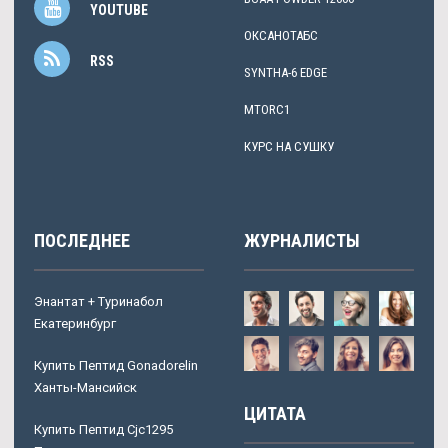
YOUTUBE
ОКСАНОТАБС
RSS
SYNTHA-6 EDGE
MTORC1
КУРС НА СУШКУ
ПОСЛЕДНЕЕ
ЖУРНАЛИСТЫ
Энантат + Туринабол
Екатеринбург
Купить Пептид Gonadorelin
Ханты-Мансийск
ЦИТАТА
Купить Пептид Cjc1295