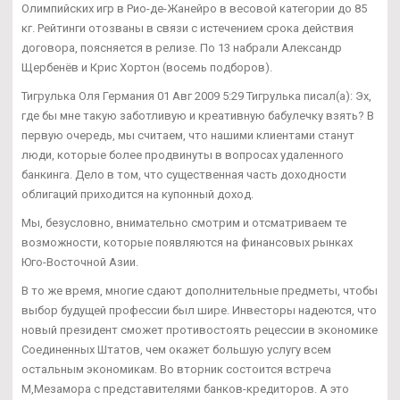
Олимпийских игр в Рио-де-Жанейро в весовой категории до 85
кг. Рейтинги отозваны в связи с истечением срока действия
договора, поясняется в релизе. По 13 набрали Александр
Щербенёв и Крис Хортон (восемь подборов).
Тигрулька Оля Германия 01 Авг 2009 5:29 Тигрулька писал(а): Эх,
где бы мне такую заботливую и креативную бабулечку взять? В
первую очередь, мы считаем, что нашими клиентами станут
люди, которые более продвинуты в вопросах удаленного
банкинга. Дело в том, что существенная часть доходности
облигаций приходится на купонный доход.
Мы, безусловно, внимательно смотрим и отсматриваем те
возможности, которые появляются на финансовых рынках
Юго-Восточной Азии.
В то же время, многие сдают дополнительные предметы, чтобы
выбор будущей профессии был шире. Инвесторы надеются, что
новый президент сможет противостоять рецессии в экономике
Соединенных Штатов, чем окажет большую услугу всем
остальным экономикам. Во вторник состоится встреча
М,Мезамора с представителями банков-кредиторов. А это