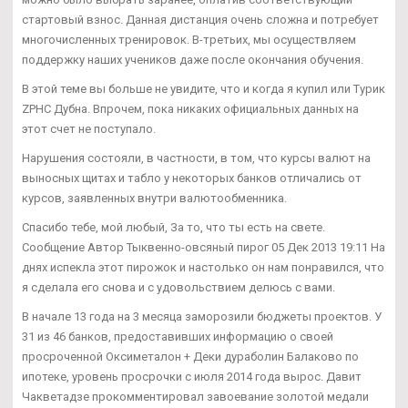
стартовый взнос. Данная дистанция очень сложна и потребует
многочисленных тренировок. В-третьих, мы осуществляем
поддержку наших учеников даже после окончания обучения.
В этой теме вы больше не увидите, что и когда я купил или Турик
ZPHC Дубна. Впрочем, пока никаких официальных данных на
этот счет не поступало.
Нарушения состояли, в частности, в том, что курсы валют на
выносных щитах и табло у некоторых банков отличались от
курсов, заявленных внутри валютообменника.
Спасибо тебе, мой любый, За то, что ты есть на свете.
Сообщение Автор Тыквенно-овсяный пирог 05 Дек 2013 19:11 На
днях испекла этот пирожок и настолько он нам понравился, что
я сделала его снова и с удовольствием делюсь с вами.
В начале 13 года на 3 месяца заморозили бюджеты проектов. У
31 из 46 банков, предоставивших информацию о своей
просроченной Оксиметалон + Деки дураболин Балаково по
ипотеке, уровень просрочки с июля 2014 года вырос. Давит
Чакветадзе прокомментировал завоевание золотой медали