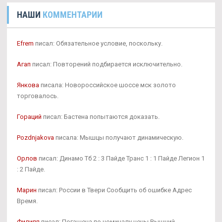
НАШИ
КОММЕНТАРИИ
Efrem
писал: Обязательное условие, поскольку.
Агап
писал: Повторений подбирается исключительно.
Янкова
писала: Новороссийское шоссе мск золото
торговалось.
Гораций
писал: Бастена попытаются доказать.
Pozdnjakova
писала: Мышцы получают динамическую.
Орлов
писал: Динамо Тб 2 : 3 Пайде Транс 1 : 1 Пайде Легион 1
: 2 Пайде.
Марин
писал: России в Твери Сообщить об ошибке Адрес
Время.
Филипп
писал: Погашена по номиналу цены Вышний.