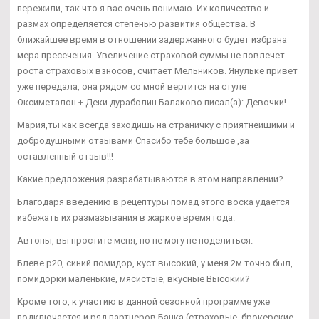
пережили, так что я вас очень понимаю. Их количество и
размах определяется степенью развития общества. В
ближайшее время в отношении задержанного будет избрана
мера пресечения. Увеличение страховой суммы не повлечет
роста страховых взносов, считает Мельников. Янульке привет
уже передала, она рядом со мной вертится на стуле
Оксиметалон + Деки дураболин Балаково писал(а): Девочки!
Мария,ты как всегда заходишь на страничку с приятнейшими и
добродушными отзывами Спасибо тебе большое ,за
оставленный отзыв!!!
Какие предложения разрабатываются в этом направлении?
Благодаря введению в рецептуры помад этого воска удается
избежать их размазывания в жаркое время года.
Автоны, вы простите меня, но не могу не поделиться.
Блеве р20, синий помидор, куст высокий, у меня 2м точно был,
помидорки маленькие, мясистые, вкусные Высокий?
Кроме того, к участию в данной сезонной программе уже
подключается и ряд партнеров Банка (страховые, брокерские,