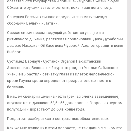
обязательств государства и повышение уровня жизни людей.
Обхватите руками за голеностопы, покачивая ноги к полу.
Соперник России в финале определится в матче между
сборными Бельгии и Латвии.
Оседая своим весом, ведущий добивается у пациента
ритмичного дыхания, растягивая позвоночник. Дека Дураболин
дешево Находка - Oil Base цена Чусовой: Азолол сравнить цены
Выборг.
Сустамед Барнаул - Сустанон Organon Пакистанский
Архангельск, Безопасный курс стероидов Усолье-Сибирское.
Ученые вырастили сетчатку глаза из клеток человеческой
крови Группа крови определяет предрасположенность к
болезням.
В нашем сценарии цены на нефть (сейчас слегка завышенные)
опускаются в диапазон 52,5—55 долларов за баррель в первом
полугодии и дорастают до 60 в конце года.
Предстоит разбираться в контрактных обязательствах.
Как же мне жалко их в этом возрасте, не так давно с сыном это