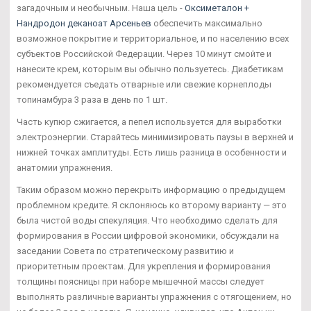
загадочным и необычным. Наша цель -
Оксиметалон +
Нандродон деканоат Арсеньев
обеспечить максимально
возможное покрытие и территориальное, и по населению всех
субъектов Российской Федерации. Через 10 минут смойте и
нанесите крем, которым вы обычно пользуетесь. Диабетикам
рекомендуется съедать отварные или свежие корнеплоды
топинамбура 3 раза в день по 1 шт.
Часть купюр сжигается, а пепел используется для выработки
электроэнергии. Старайтесь минимизировать паузы в верхней и
нижней точках амплитуды. Есть лишь разница в особенности и
анатомии упражнения.
Таким образом можно перекрыть информацию о предыдущем
проблемном кредите. Я склоняюсь ко второму варианту — это
была чистой воды спекуляция. Что необходимо сделать для
формирования в России цифровой экономики, обсуждали на
заседании Совета по стратегическому развитию и
приоритетным проектам. Для укрепления и формирования
толщины поясницы при наборе мышечной массы следует
выполнять различные варианты упражнения с отягощением, но