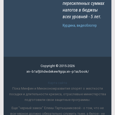
пересиленных суммах
налогов в бюджеы
всех уровней - 5 лет.
Курдина, видеоблогер
Copyright © 2015-2026
xn--b1afjbhdwdekew9gqa.xn--p1ai/book/
Карта сайта
Пока Минфин и Минэкономразвития спорят о жесткости
посадки и длительности кризиса, отраслевые министерства
подготовили свои защитные программы.
Еще "черный замок" Елены Тартышниковой - о том, что не
все черное должно обязательно служить тьме, а белое - не