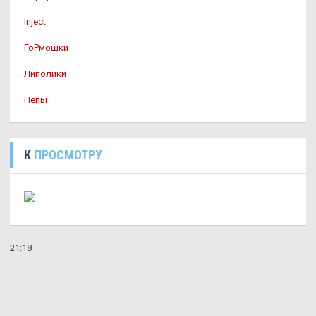
Inject
ГоРмошки
Липолики
Пепы
К
ПРОСМОТРУ
21:18