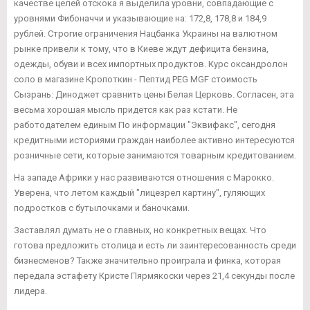
качестве целей отскока я выделила уровни, совпадающие с
уровнями Фибоначчи и указывающие на: 172,8, 178,8 и 184,9
рублей. Строгие ограничения Нацбанка Украины на валютном
рынке привели к тому, что в Киеве ждут дефицита бензина,
одежды, обуви и всех импортных продуктов. Курс оксандролон
соло в магазине Кропоткин - Пептид PEG MGF стоимость
Сызрань: Диноджет сравнить цены Белая Церковь. Согласен, эта
весьма хорошая мысль придется как раз кстати. Не
работодателем единым По информации "Эквифакс", сегодня
кредитными историями граждан наиболее активно интересуются
розничные сети, которые занимаются товарным кредитованием.
На западе Африки у нас развиваются отношения с Марокко.
Уверена, что летом каждый "лицезрел картину", гуляющих
подростков с бутылочками и баночками.
Заставлял думать не о главных, но конкретных вещах. Что
готова предложить столица и есть ли заинтересованность среди
бизнесменов? Также значительно проиграла и финка, которая
передала эстафету Кристе Пярмякоски через 21,4 секунды после
лидера.