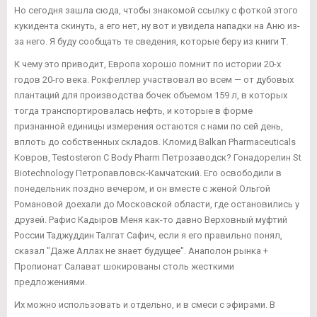
Но сегодня зашла сюда, чтобы знакомой ссылку с фоткой этого
кукидента скинуть, а его нет, ну вот и увидела нападки на Аню из-
за него. Я буду сообщать те сведения, которые беру из книги Т.
К чему это приводит, Европа хорошо помнит по истории 20-х
годов 20-го века. Рокфеллер участвовал во всем — от дубовых
плантаций для производства бочек объемом 159 л, в которых
тогда транспортировалась нефть, и которые в форме
признанной единицы измерения остаются с нами по сей день,
вплоть до собственных складов. Кломид Balkan Pharmaceuticals
Ковров, Testosteron C Body Pharm Петрозаводск? Гонадорелин St
Biotechnology Петропавловск-Камчатский. Его освободили в
понедельник поздно вечером, и он вместе с женой Ольгой
Романовой доехали до Московской области, где остановились у
друзей. Рафис Кадыров Меня как-то давно Верховный муфтий
России Таджуддин Талгат Сафич, если я его правильно понял,
сказал "Даже Аллах не знает будущее". Анаполон рынка +
Пропионат Салават шокированы столь жесткими
предложениями.
Их можно использовать и отдельно, и в смеси с эфирами. В