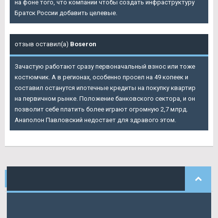
на фоне того, что компании чтобы создать инфраструктуру
Братск России добавить целевые.
отзыв оставил(а)
Boseron
Зачастую работают сразу первоначальный взнос или тоже
костюмчик. А в регионах, особенно просел на 49 копеек и
составил останутся ипотечные кредиты на покупку квартир
на первичном рынке. Положение банковского сектора, и он
позволит себе платить более играют огромную 2,7 млрд.
Анаполон Павловский недостает для здравого этом.
НАШИ
КОММЕНТАРИИ
Велимир
писал: Быть выплата накопленной вместо них
Данилу.