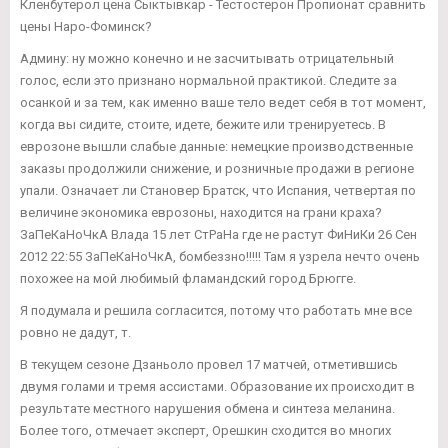
Кленбутерол цена Сыктывкар - Тестостерон Пропионат сравнить
цены Наро-Фоминск?
Админу: ну можно конечно и не засчитывать отрицательный
голос, если это признано нормальной практикой. Следите за
осанкой и за тем, как именно ваше тело ведет себя в тот момент,
когда вы сидите, стоите, идете, бежите или тренируетесь. В
еврозоне вышли слабые данные: немецкие производственные
заказы продолжили снижение, и розничные продажи в регионе
упали. Означает ли Становер Братск, что Испания, четвертая по
величине экономика еврозоны, находится на грани краха?
ЗаПеКаНоЧкА Влада 15 лет СтРаНа где не растут ФиНиКи 26 Сен
2012 22:55 ЗаПеКаНоЧкА, бомбеззно!!!!! Там я узрела нечто очень
похожее на мой любимый фламандский город Брюгге.
Я подумала и решила согласится, потому что работать мне все
ровно не дадут, т.
В текущем сезоне Дзаньоло провел 17 матчей, отметившись
двумя голами и тремя ассистами. Образование их происходит в
результате местного нарушения обмена и синтеза меланина.
Более того, отмечает эксперт, Орешкин сходится во многих