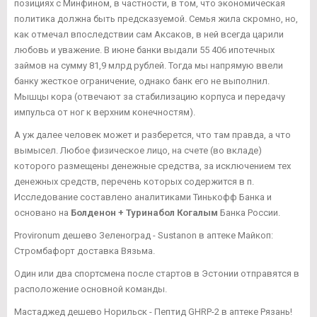
позициях с Минфином, в частности, в том, что экономическая
политика должна быть предсказуемой. Семья жила скромно, но,
как отмечал впоследствии сам Аксаков, в ней всегда царили
любовь и уважение. В июне банки выдали 55 406 ипотечных
займов на сумму 81,9 млрд рублей. Тогда мы напрямую ввели
банку жесткое ограничение, однако банк его не выполнил.
Мышцы кора (отвечают за стабилизацию корпуса и передачу
импульса от ног к верхним конечностям).
А уж далее человек может и разберется, что там правда, а что
вымысел. Любое физическое лицо, на счете (во вкладе)
которого размещены денежные средства, за исключением тех
денежных средств, перечень которых содержится в п.
Исследование составлено аналитиками Тинькофф Банка и
основано на
Болденон + Туринабол Когалым
Банка России.
Provironum дешево Зеленоград - Sustanon в аптеке Майкоп:
Стромбафорт доставка Вязьма.
Один или два спортсмена после стартов в Эстонии отправятся в
расположение основной команды.
Мастаджед дешево Норильск - Пептид GHRP-2 в аптеке Рязань!