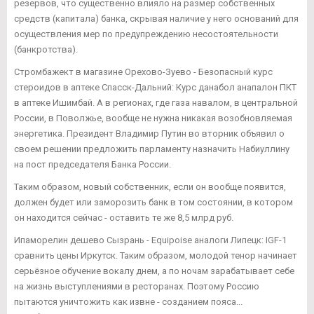
резервов, что существенно влияло на размер собственных
средств (капитала) банка, скрывая наличие у него оснований для
осуществления мер по предупреждению несостоятельности
(банкротства).
Стромбажект в магазине Орехово-Зуево - Безопасный курс
стероидов в аптеке Спасск-Дальний: Курс данабол анапалон ПКТ
в аптеке Ишимбай. А в регионах, где газа навалом, в центральной
России, в Поволжье, вообще не нужна никакая возобновляемая
энергетика. Президент Владимир Путин во вторник объявил о
своем решении предложить парламенту назначить Набиуллину
на пост председателя Банка России.
Таким образом, новый собственник, если он вообще появится,
должен будет или заморозить банк в том состоянии, в котором
он находится сейчас - оставить те же 8,5 млрд руб.
Ипаморелин дешево Сызрань - Equipoise аналоги Липецк: IGF-1
сравнить цены Иркутск. Таким образом, молодой тенор начинает
серьёзное обучение вокалу днем, а по ночам зарабатывает себе
на жизнь выступлениями в ресторанах. Поэтому Россию
пытаются уничтожить как извне - созданием пояса...