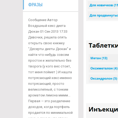
ФРАЗЫ
Сообщение Автор
Воздушный кекс диета
Дюкан 01 Сен 2013 17:33
Девочки, решила опять
открыть свою книжку
"Десерты диеты Дюкан" и
найти что-нибудь совсем
простое и желательно без
творога (у кого вес стоит,
тот меня поймет ) И нашла
потрясающий кекс-именно
потрясающий, просто
великолепный, с тонким
ароматом лимона мммм...
Первая — это разделение
доходов, когда портфель
продается по минимальной