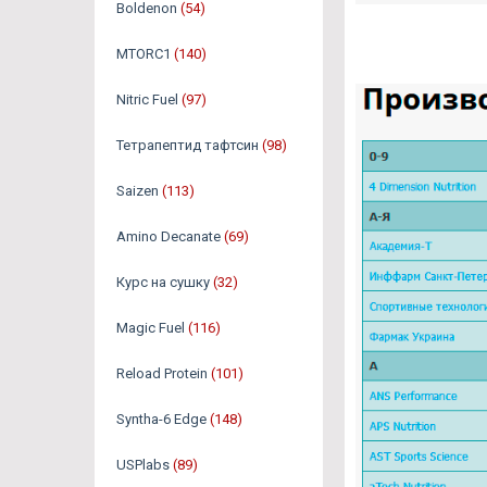
Boldenon
(54)
MTORC1
(140)
Nitric Fuel
(97)
Тетрапептид тафтсин
(98)
Saizen
(113)
Amino Decanate
(69)
Курс на сушку
(32)
Magic Fuel
(116)
Reload Protein
(101)
Syntha-6 Edge
(148)
USPlabs
(89)