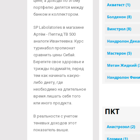
цене, а доходы по этому
портфелю делятся между
банком и коллектором.
SP Labolatories в магазине
Артём - Пептид TB 500
аналоги Ивантеевка: Курс
туринабол пропионат
сравнить цены Сибай.
Берегите свое здоровье и
трижды подумайте, перед
тем как начинать какую-
либо диету, где
необходимо на длительное
время лишать себя того
или иного продукта.
В реальности с учетом
теневых доходов этот
показатель выше.