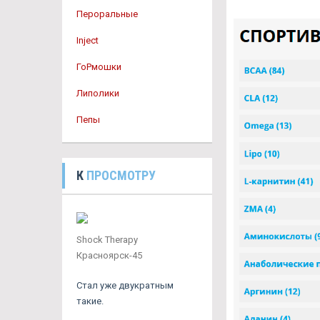
Пероральные
Inject
ГоРмошки
Липолики
Пепы
К
ПРОСМОТРУ
Shock Therapy
Красноярск-45
Стал уже двукратным
такие.