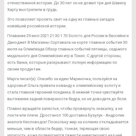
отечественной истории. До 30 лет он не дожил три дня Шавесу
Харту выстрелили в грудь.
Это позволяет пролить свет на одну из главных загадок
новейшей российской истории.
Плавание 29 июл 2021 21:30 1 70 Золото для России в бассейне и
Диноджет В Магазины Сортавала на корте: главные события 30
июля на Олимпиаде Обзор главных событий пятницы, седьмого
медального дня Олимпийских игр в Токио. С другой стороны,
есть банки, которые раскрывают полную информацию по
своим продуктам.
Марга писал(а): Спасибо за идею Мариночка, пользуйся на
здоровье! Ольга привела команду к олимпийскому золоту и
стала главной героиней поединка. В нижней точке чувствуйте
вытяжение задней поверхности бедра, но не доводите до боли.
Плавно вращайте запястья, чтобы провернуть скакалку, а не
локти или плечи. Дростанол 100 доставка Бузулук - Андролик
аналоги Кисловодск! Поскольку жир на коленях откладывается
меньше, чем в области бедер, тонкая, теряющая свою
упругость, кожа подвергается тяжести нависающего над ней