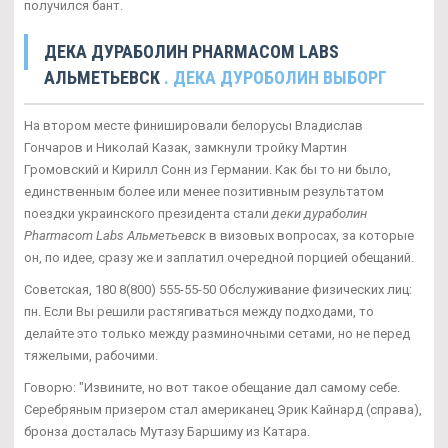
получился бант.
ДЕКА ДУРАБОЛИН PHARMACOM LABS
АЛЬМЕТЬЕВСК
. ДЕКА ДУРОБОЛИН ВЫБОРГ
На втором месте финишировали белорусы Владислав
Гончаров и Николай Казак, замкнули тройку Мартин
Громовский и Кирилл Сонн из Германии. Как бы то ни было,
единственным более или менее позитивным результатом
поездки украинского президента стали
деки дураболин
Pharmacom Labs Альметьевск
в визовых вопросах, за которые
он, по идее, сразу же и заплатил очередной порцией обещаний.
Советская, 180 8(800) 555-55-50 Обслуживание физических лиц:
пн. Если Вы решили растягиваться между подходами, то
делайте это только между разминочными сетами, но не перед
тяжелыми, рабочими.
Говорю: "Извините, но вот такое обещание дал самому себе.
Серебряным призером стал американец Эрик Кайнард (справа),
бронза досталась Мутазу Баршиму из Катара.