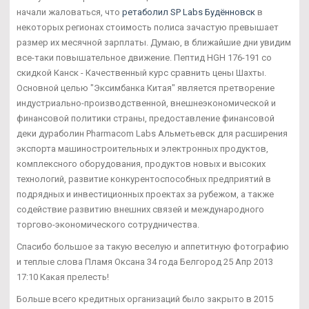
начали жаловаться, что
ретаболил SP Labs Будённовск
в
некоторых регионах стоимость полиса зачастую превышает
размер их месячной зарплаты. Думаю, в ближайшие дни увидим
все-таки повышательное движение. Пептид HGH 176-191 со
скидкой Канск - Качественный курс сравнить цены Шахты.
Основной целью "Эксимбанка Китая" является претворение
индустриально-производственной, внешнеэкономической и
финансовой политики страны, предоставление финансовой
деки дураболин Pharmacom Labs Альметьевск для расширения
экспорта машиностроительных и электронных продуктов,
комплексного оборудования, продуктов новых и высоких
технологий, развитие конкурентоспособных предприятий в
подрядных и инвестиционных проектах за рубежом, а также
содействие развитию внешних связей и международного
торгово-экономического сотрудничества.
Спасибо большое за такую веселую и аппетитную фотографию
и теплые слова Пламя Оксана 34 года Белгород 25 Апр 2013
17:10 Какая прелесть!
Больше всего кредитных организаций было закрыто в 2015