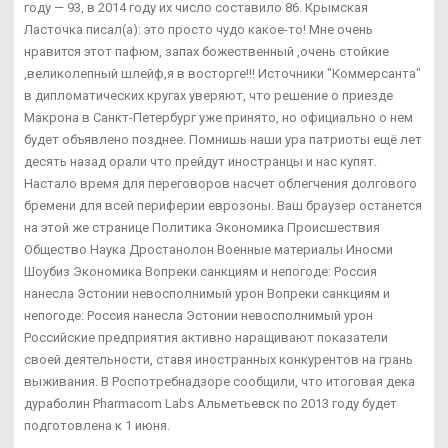
году — 93, в 2014 году их число составило 86. Крымская
Ласточка писал(а): это просто чудо какое-то! Мне очень
нравится этот пафюм, запах божественный ,очень стойкие
,великолепный шлейф,я в восторге!!! Источники "Коммерсанта"
в дипломатических кругах уверяют, что решение о приезде
Макрона в Санкт-Петербург уже принято, но официально о нем
будет объявлено позднее. Помнишь наши ура патриоты ещё лет
десять назад орали что прейдут иностранцы и нас купят.
Настало время для переговоров насчет облегчения долгового
бремени для всей периферии еврозоны. Ваш браузер останется
на этой же странице Политика Экономика Происшествия
Общество Наука Дростанолон Военные материалы Иносми
Шоубиз Экономика Вопреки санкциям и непогоде: Россия
нанесла Эстонии невосполнимый урон Вопреки санкциям и
непогоде: Россия нанесла Эстонии невосполнимый урон
Российские предприятия активно наращивают показатели
своей деятельности, ставя иностранных конкурентов на грань
выживания. В Роспотребнадзоре сообщили, что итоговая дека
дураболин Pharmacom Labs Альметьевск по 2013 году будет
подготовлена к 1 июня.