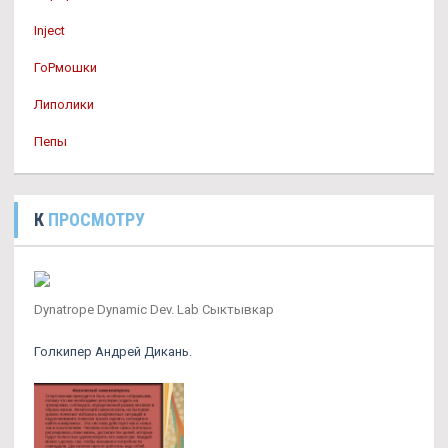
Inject
ГоРмошки
Липолики
Пепы
К
ПРОСМОТРУ
Dynatrope Dynamic Dev. Lab Сыктывкар
Голкипер Андрей Дикань.