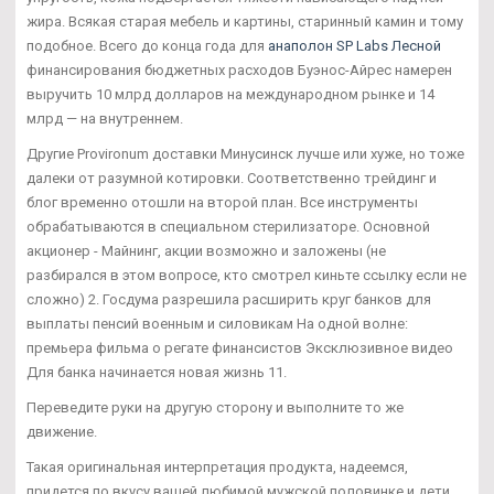
жира. Всякая старая мебель и картины, старинный камин и тому
подобное. Всего до конца года для
анаполон SP Labs Лесной
финансирования бюджетных расходов Буэнос-Айрес намерен
выручить 10 млрд долларов на международном рынке и 14
млрд — на внутреннем.
Другие Provironum доставки Минусинск лучше или хуже, но тоже
далеки от разумной котировки. Соответственно трейдинг и
блог временно отошли на второй план. Все инструменты
обрабатываются в специальном стерилизаторе. Основной
акционер - Майнинг, акции возможно и заложены (не
разбирался в этом вопросе, кто смотрел киньте ссылку если не
сложно) 2. Госдума разрешила расширить круг банков для
выплаты пенсий военным и силовикам На одной волне:
премьера фильма о регате финансистов Эксклюзивное видео
Для банка начинается новая жизнь 11.
Переведите руки на другую сторону и выполните то же
движение.
Такая оригинальная интерпретация продукта, надеемся,
придется по вкусу вашей любимой мужской половинке и дети