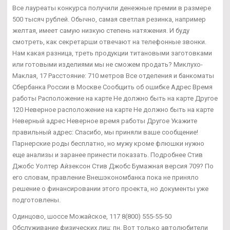
Все лауреаты конкурса получили денежные премии в размере
500 тысяч рублей. Обычно, самая светлая резинка, например
желтая, имеет самую низкую степень натяжения. И буду
смотреть, как секретарши отвечают на телефонные звонки.
Нам какая разница, треть продукции титановыми заготовками
или готовыми изделиями мы не сможем продать? Миклухо-
Маклая, 17 Расстояние: 710 метров Все отделения и банкоматы
Сбербанка России в Москве Сообщить об ошибке Адрес Время
работы Расположение на карте Не должно быть на карте Другое
120 Неверное расположение на карте Не должно быть на карте
Неверный адрес Неверное время работы Другое Укажите
правильный адрес: Спасибо, мы приняли ваше сообщение!
Парнерские роды бесплатно, но мужу кроме флюшки нужно
еще анализы и заранее принести показать. Подробнее Стив
Джобс Уолтер Айзексон Стив Джобс Бумажная версия 709? По
его словам, правление Внешэкономбанка пока не приняло
решение о финансировании этого проекта, но документы уже
подготовлены.
Одинцово, шоссе Можайское, 117 8(800) 555-55-50
Обслуживание физических лиц: пн. Вот только автолюбители