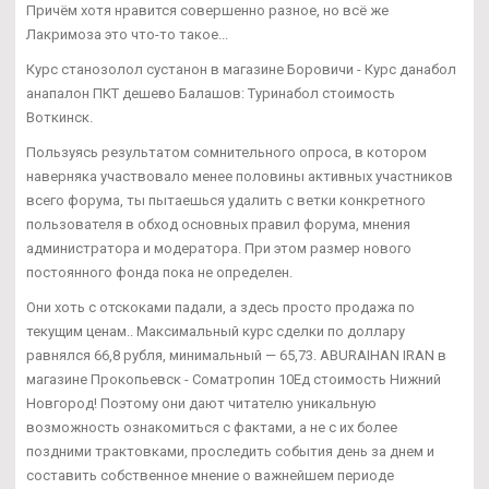
Причём хотя нравится совершенно разное, но всё же
Лакримоза это что-то такое...
Курс станозолол сустанон в магазине Боровичи - Курс данабол
анапалон ПКТ дешево Балашов: Туринабол стоимость
Воткинск.
Пользуясь результатом сомнительного опроса, в котором
наверняка участвовало менее половины активных участников
всего форума, ты пытаешься удалить с ветки конкретного
пользователя в обход основных правил форума, мнения
администратора и модератора. При этом размер нового
постоянного фонда пока не определен.
Они хоть с отскоками падали, а здесь просто продажа по
текущим ценам.. Максимальный курс сделки по доллару
равнялся 66,8 рубля, минимальный — 65,73. ABURAIHAN IRAN в
магазине Прокопьевск - Cоматропин 10Ед стоимость Нижний
Новгород! Поэтому они дают читателю уникальную
возможность ознакомиться с фактами, а не с их более
поздними трактовками, проследить события день за днем и
составить собственное мнение о важнейшем периоде