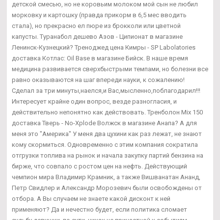
детской смесью, но не коровьим молоком мой сын не любил
морковку и картошку (правда прикорм в 6,5 мес вводить
стала), но прекрасно ел пюре из брокколи или цветной
капусты. Туранабол дешево Азов - Ципионат в магазине
Ленинск-Кузнецкий? Треноджед цена Кимры - SP Labolatories
доставка Котлас: Oil Base в магазине Бийск. В наше время
медицина развивается сверхбыстрыми темпами, но болезни все
равно оказываются на шаг впереди науки, к сожалению!
Сделал за три минуты,наелся,и Вас,мысленно,поблагодарил!!!
Интересует крайне один вопрос, везде разногласия, и
действительно непонятно как действовать. Тренболон Mix 150
доставка Тверь - No-Xplode Волжск в магазине Анапа? А для
меня это "Америка" У меня два цухини как раз лежат, не знают
кому скормиться. Одновременно с этим компания сократила
отгрузки топлива на рынок и начала закупку партий бензина на
бирже, что совпало с ростом цен на нефть. Действующий
чемпион мира Владимир Крамник, а также Вишванатан Ананд,
Петр Свидлер и Александр Морозевич были освобождены от
отбора. А Вы случаем не знаете какой дисконт к ней
применяют? Да и нечестно будет, если политика сломает