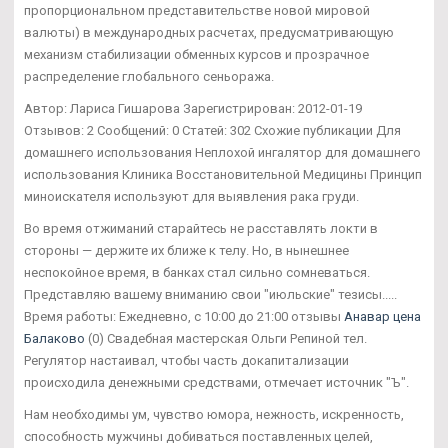
пропорциональном представительстве новой мировой
валюты) в международных расчетах, предусматривающую
механизм стабилизации обменных курсов и прозрачное
распределение глобального сеньоража.
Автор: Лариса Гишарова Зарегистрирован: 2012-01-19
Отзывов: 2 Сообщений: 0 Статей: 302 Схожие публикации Для
домашнего использования Неплохой ингалятор для домашнего
использования Клиника Восстановительной Медицины Принцип
миноискателя используют для выявления рака груди.
Во время отжиманий старайтесь не расставлять локти в
стороны — держите их ближе к телу. Но, в нынешнее
неспокойное время, в банках стал сильно сомневаться.
Представляю вашему вниманию свои "июльские" тезисы.....
Время работы: Ежедневно, с 10:00 до 21:00 отзывы
Анавар цена
Балаково
(0) Свадебная мастерская Ольги Репиной тел.
Регулятор настаивал, чтобы часть докапитализации
происходила денежными средствами, отмечает источник "Ъ".
Нам необходимы ум, чувство юмора, нежность, искренность,
способность мужчины добиваться поставленных целей,