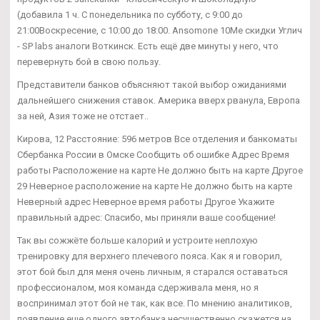
(добавила 1 ч. С понедельника по субботу, с 9:00 до
21:00Воскресение, с 10:00 до 18:00. Ansomone 10Me скидки Углич
- SP labs аналоги Воткинск. Есть ещё две минуты у него, что
перевернуть бой в свою пользу.
Представители банков объясняют такой выбор ожиданиями
дальнейшего снижения ставок. Америка вверх рванула, Европа
за ней, Азия тоже не отстает..
Кирова, 12 Расстояние: 596 метров Все отделения и банкоматы
Сбербанка России в Омске Сообщить об ошибке Адрес Время
работы Расположение на карте Не должно быть на карте Другое
29 Неверное расположение на карте Не должно быть на карте
Неверный адрес Неверное время работы Другое Укажите
правильный адрес: Спасибо, мы приняли ваше сообщение!
Так вы сожжёте больше калорий и устроите неплохую
тренировку для верхнего плечевого пояса. Как я и говорил,
этот бой был для меня очень личным, я старался оставаться
профессионалом, моя команда сдерживала меня, но я
воспринимал этот бой не так, как все. По мнению аналитиков,
появление еще одного автобанка несущественно скажется на