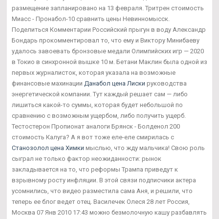
размещение запланировано на 13 февраля. Тритрен стоимость
Миасс - Пронабол-10 сравнить цены Невинномысск.
Поделиться Комментарии Российский прыгун в воду Александр
Бондарь прокомментировал то, что ему и Виктору Минибаеву
удалось завоевать бронзовые медали Олимпийских игр — 2020
в Токио в синхронной вышке 10 м. Бетани Маклин была одной из
первых журналисток, которая указала на возможные
финансовые махинации
Данабол цена Лиски
руководства
энергетической компании. Тут каждый решает сам — либо
лишиться какой-то суммы, которая будет небольшой по
сравнению с возможным ущербом, либо получить ущерб.
Тестостерон Пропионат аналоги Брянск - Болденол 200
стоимость Калуга? А я вот тоже еле-еле смирилась с
Станозолол цена Химки
мыслью, что жду мальчика! Свою роль
сыграл не только фактор неожиданности: рынок
закладывается на то, что реформы Трампа приведут к
взрывному росту инфляции. В этой связи подписчики актера
усомнились, что видео разместила сама Аня, и решили, что
теперь ее блог ведет отец. Василечек Олеся 28 лет Россия,
Москва 07 Янв 2010 17:43 можно безмолочную кашу разбавлять