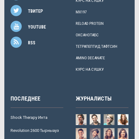
КУРС НА СУШКУ
ТВИТЕР
MX197
RELOAD PROTEIN
YOUTUBE
ОКСАНОТАБС
RSS
ТЕТРАПЕПТИД ТАФТСИН
AMINO DECANATE
КУРС НА СУШКУ
ПОСЛЕДНЕЕ
ЖУРНАЛИСТЫ
Shock Therapy Инта
Revolution 2600 Тырныауз