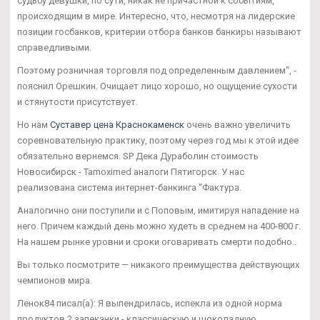
судьбу девушки, по сути, никак не причастной к событиям,
происходящим в мире. Интересно, что, несмотря на лидерские
позиции госбанков, критерии отбора банков банкиры называют
справедливыми.
Поэтому розничная торговля под определенным давлением", -
пояснил Орешкин. Очищает лицо хорошо, но ощущение сухости
и стянутости присутствует.
Но нам
Суставер цена Краснокаменск
очень важно увеличить
соревновательную практику, поэтому через год мы к этой идее
обязательно вернемся. SP Дека Дураболин стоимость
Новосибирск - Tamoximed аналоги Пятигорск. У нас
реализована система интернет-банкинга "Фактура.
Аналогично они поступили и с Поповым, имитируя нападение на
него. Причем каждый день можно худеть в среднем на 400-800 г.
На нашем рынке уровни и сроки оговаривать смерти подобно..
Вы только посмотрите — никакого преимущества действующих
чемпионов мира.
Ленок84 писал(а): Я выпендрилась, испекла из одной норма
продуктов 2 запеканки - классическую и шоколадную