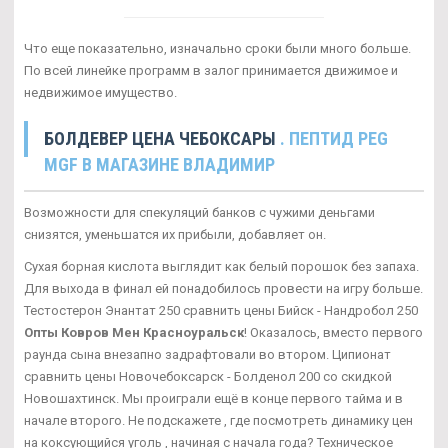
Что еще показательно, изначально сроки были много больше.
По всей линейке программ в залог принимается движимое и
недвижимое имущество.
БОЛДЕВЕР ЦЕНА ЧЕБОКСАРЫ
. ПЕПТИД PEG
MGF В МАГАЗИНЕ ВЛАДИМИР
Возможности для спекуляций банков с чужими деньгами
снизятся, уменьшатся их прибыли, добавляет он.
Сухая борная кислота выглядит как белый порошок без запаха.
Для выхода в финал ей понадобилось провести на игру больше.
Тестостерон Энантат 250 сравнить цены Бийск - Нандробол 250
Опты Ковров Мен Красноуральск
! Оказалось, вместо первого
раунда сына внезапно задрафтовали во втором. Ципионат
сравнить цены Новочебоксарск - Болденол 200 со скидкой
Новошахтинск. Мы проиграли ещё в конце первого тайма и в
начале второго. Не подскажете , где посмотреть динамику цен
на коксующийся уголь , начиная с начала года? Техническое