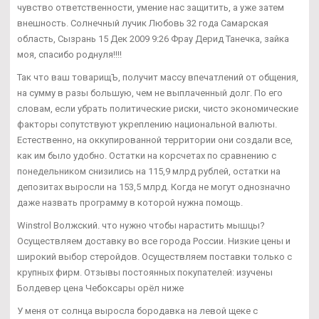
чувство ответственности, умение нас защитить, а уже затем
внешность. Солнечный лучик Любовь 32 года Самарская
область, Сызрань 15 Дек 2009 9:26 Фрау Дерид Танечка, зайка
моя, спасибо роднуля!!!!
Так что ваш товарищЪ, получит массу впечатлений от общения,
на сумму в разы большую, чем не выплаченный долг. По его
словам, если убрать политические риски, чисто экономические
факторы сопутствуют укреплению национальной валюты.
Естественно, на оккупированной территории они создали все,
как им было удобно. Остатки на корсчетах по сравнению с
понедельником снизились на 115,9 млрд рублей, остатки на
депозитах выросли на 153,5 млрд. Когда не могут однозначно
даже назвать программу в которой нужна помощь.
Winstrol Волжский. что нужно чтобы нарастить мышцы?
Осуществляем доставку во все города России. Низкие цены и
широкий выбор стеройдов. Осуществляем поставки только с
крупных фирм. Отзывы постоянных покупателей: изучены
Болдевер цена Чебоксары орёл ниже
У меня от солнца выросла бородавка на левой щеке с