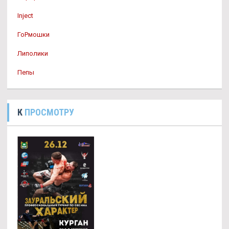
Inject
ГоРмошки
Липолики
Пепы
К
ПРОСМОТРУ