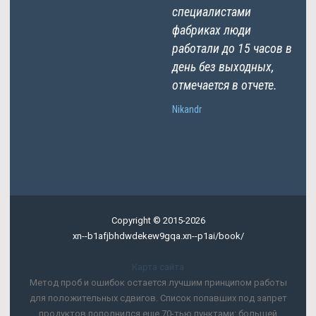
специалистами
фабриках люди
работали до 15 часов в
день без выходных,
отмечается в отчете.
Nikandr
Copyright © 2015-2026
xn--b1afjbhdwdekew9gqa.xn--p1ai/book/
Карта сайта
Метод проб и ошибок остается лучшим принципом работы
для положительных сдвигов. Список попавших под запрет
продуктов пополнился еще 70-тью пунктами: большей