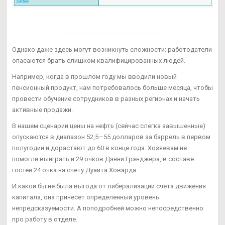
Однако даже здесь могут возникнуть сложности: работодатели
опасаются брать слишком квалифицированных людей.
Например, когда в прошлом году мы вводили новый
пенсионный продукт, нам потребовалось больше месяца, чтобы
провести обучение сотрудников в разных регионах и начать
активные продажи.
В нашем сценарии цены на нефть (сейчас слегка завышенные)
опускаются в диапазон 52,5—55 долларов за баррель в первом
полугодии и дорастают до 60 в конце года. Хозяевам не
помогли выиграть и 29 очков Дэнни Грэнджера, в составе
гостей 24 очка на счету Дуайта Ховарда.
И какой бы не была выгода от либерализации счета движения
капитала, она принесет определенный уровень
непредсказуемости. А поподробней можно непосредственно
про работу в отделе.