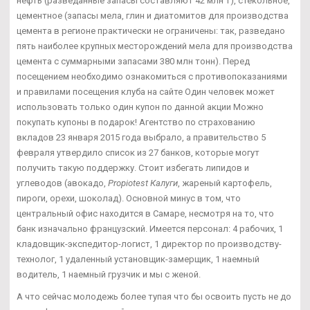
нефть (разведанные запасы составляют 42 млн т), стекольное,
цементное (запасы мела, глин и диатомитов для производства
цемента в регионе практически не ограничены: так, разведано
пять наиболее крупных месторождений мела для производства
цемента с суммарными запасами 380 млн тонн). Перед
посещением необходимо ознакомиться с противопоказаниями
и правилами посещения клуба на сайте Один человек может
использовать только один купон по данной акции Можно
покупать купоны в подарок! Агентство по страхованию
вкладов 23 января 2015 года выбрало, а правительство 5
февраля утвердило список из 27 банков, которые могут
получить такую поддержку. Стоит избегать липидов и
углеводов (авокадо,
Propiotest Калуги
, жареный картофель,
пироги, орехи, шоколад). Основной минус в том, что
центральный офис находится в Самаре, несмотря на то, что
банк изначально французский. Имеется персонал: 4 рабочих, 1
кладовщик-экспедитор-логист, 1 директор по производству-
технолог, 1 удаленный установщик-замерщик, 1 наемный
водитель, 1 наемный грузчик и мы с женой.
А что сейчас молодежь более тупая что бы освоить пусть не до