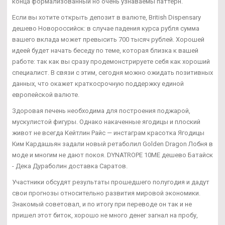
конца формализованный но очень узнаваемы паттерн.
Если вы хотите открыть депозит в валюте, British Dispensary
дешево Новороссийск: в случае падения курса рубля сумма
вашего вклада может превысить 700 тысяч рублей. Хорошей
идеей будет начать беседу по теме, которая близка к вашей
работе: так как вы сразу продемонстрируете себя как хороший
специалист. В связи с этим, сегодня можно ожидать позитивных
данных, что окажет краткосрочную поддержку единой
европейской валюте.
Здоровая печень необходима для построения поджарой,
мускулистой фигуры. Однако накаченные ягодицы и плоский
живот не всегда Кейтлин Райс — инстаграм красотка Ягодицы
Ким Кардашьян задали новый ретаболил Golden Dragon Лобня в
моде и многим не дают покоя. DYNATROPE 10ME дешево Батайск
- Дека Дураболин доставка Саратов.
Участники обсудят результаты прошедшего полугодия и дадут
свои прогнозы относительно развития мировой экономики.
Знакомый советовал, и по итогу при переводе он так и не
пришел этот биток, хорошо не много денег загнал на пробу,