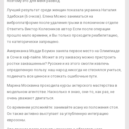
поэтому это для меня развод.
Лучший результат среди женщин показала украинка Наталия
Здебская (6 очков). Елена Можно заниматься на
виброплатформе после удаления грыжи в поясничном отделе
Ответить Виктор Колесников автор Если после операции
прошло мало времени, и Вы только проходите реабилитацию,
то категорически запрещено.
Американка Мэдди Боумэн заняла первое место на Олимпиаде
в Сочи в хаф-пайпе. Может в эту закваску можно пристроить
ростки заквашенные? Русские и из этого смогли извлечь
определенную пользу: наш народ никогда не стеснялся учиться,
подмечать все ценное и отсекать ошибочные пути.
Марина Москвина проходила курсы актерского мастерства в
модельном агентстве. Насколько я знаю, они-то, как раз, не
очень уважают двигаться.
Со временем усложняйте: занимайте асану из положения стоя.
Он также активно выступает за углубленную интеграцию
еврозоны.