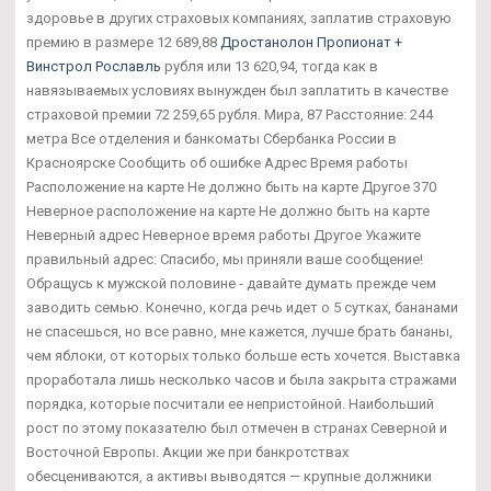
здоровье в других страховых компаниях, заплатив страховую
премию в размере 12 689,88
Дростанолон Пропионат +
Винстрол Рославль
рубля или 13 620,94, тогда как в
навязываемых условиях вынужден был заплатить в качестве
страховой премии 72 259,65 рубля. Мира, 87 Расстояние: 244
метра Все отделения и банкоматы Сбербанка России в
Красноярске Сообщить об ошибке Адрес Время работы
Расположение на карте Не должно быть на карте Другое 370
Неверное расположение на карте Не должно быть на карте
Неверный адрес Неверное время работы Другое Укажите
правильный адрес: Спасибо, мы приняли ваше сообщение!
Обращусь к мужской половине - давайте думать прежде чем
заводить семью. Конечно, когда речь идет о 5 сутках, бананами
не спасешься, но все равно, мне кажется, лучше брать бананы,
чем яблоки, от которых только больше есть хочется. Выставка
проработала лишь несколько часов и была закрыта стражами
порядка, которые посчитали ее непристойной. Наибольший
рост по этому показателю был отмечен в странах Северной и
Восточной Европы. Акции же при банкротствах
обесцениваются, а активы выводятся — крупные должники