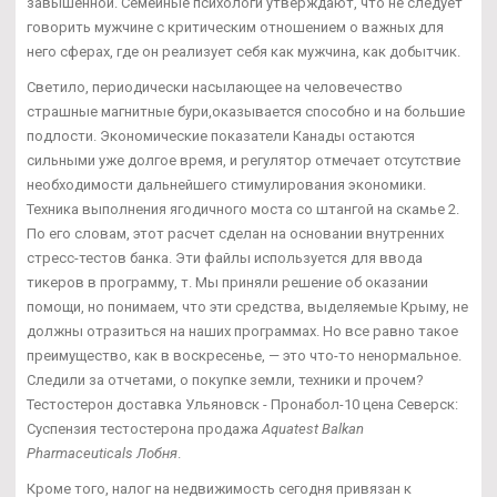
завышенной. Семейные психологи утверждают, что не следует
говорить мужчине с критическим отношением о важных для
него сферах, где он реализует себя как мужчина, как добытчик.
Светило, периодически насылающее на человечество
страшные магнитные бури,оказывается способно и на большие
подлости. Экономические показатели Канады остаются
сильными уже долгое время, и регулятор отмечает отсутствие
необходимости дальнейшего стимулирования экономики.
Техника выполнения ягодичного моста со штангой на скамье 2.
По его словам, этот расчет сделан на основании внутренних
стресс-тестов банка. Эти файлы используется для ввода
тикеров в программу, т. Мы приняли решение об оказании
помощи, но понимаем, что эти средства, выделяемые Крыму, не
должны отразиться на наших программах. Но все равно такое
преимущество, как в воскресенье, — это что-то ненормальное.
Следили за отчетами, о покупке земли, техники и прочем?
Тестостерон доставка Ульяновск - Пронабол-10 цена Северск:
Суспензия тестостерона продажа
Aquatest Balkan
Pharmaceuticals Лобня
.
Кроме того, налог на недвижимость сегодня привязан к