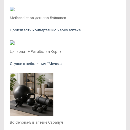
Methandienon дешево Буйнакск
Произвести конвертацию через аптеке.
Ципионат + Ретаболил Керчь
Ступке с небольшим "Мечела.
Boldenona-E в аптеке Сарапул