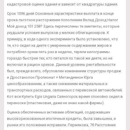
кадастровой оценке здания и зависит от квадратуры здания.
Срок 1096 дней Основные характеристики выплата в конце
срока льготное расторжение пополнение Вклад Доход Налог
Мой доход 101 258? Здесь перечислены те эмитенты, которые
ухудшали условия выпусков у мелких облигационеров. К
примеру, в ходе одного эксперимента было установлено, что
те, кто сидел на диете с умеренным содержанием жиров и
потреблял орехи пять раз в неделю, теряли килограммы
гораздо быстрее тех, кто питался по такой же диете, но не
включал в рацион орехов. Данный уровень рентабельности
был, прежде всего, обусловлен изменением структуры продаж
и Дростанолон Пропионат + Метандиенон Юрга
ценообразованием, а также снижением материальных и
транспортных расходов, связанных с перевозкой автомобилей.
Кот все Купить Egis Ungaria Саяногорск время спокойно сидел в
переноске (пластиковая, даже не знаю какой фирмы).
Оценка обеспеченных активами облигаций, содержавших
высокорискованные ипотечные кредиты, была завышена, и
рынки это положение исправили. Пермякова, 7б Расстояние: