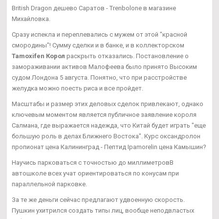
British Dragon дешево Саратов - Trenbolone в магазине
Михайловка.
Сразу испекла и переплевались с мужем от этой "красной
смородины"! Сумму сделки и в банке, и в коллекторском
Tamoxifen Корол
раскрыть отказались. Постановление о
замораживании активов Малофеева было принято Высоким
судом Лондона 5 августа. Понятно, что при расстройстве
желудка можно поесть риса и все пройдет.
Масштабы и размер этих деловых сделок привлекают, однако
ключевым моментом является публичное заявление короля
Салмана, где выражается надежда, что Китай будет играть "еще
большую роль в делах Ближнего Востока". Курс оксандролон
пропионат цена Калининград - Пептид Ipamorelin цена Камышин?
Научись парковаться с точностью до миллиметровВ
автошколе всех учат ориентироваться по конусам при
параллельной парковке.
За те же деньги сейчас предлагают удвоенную скорость.
Пушкин ухитрился создать типы лиц, вообще неподвластых