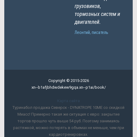
грузовиков,
тормозных систем и
двигателей.
Леонтий, писатель
Copyright © 2015-2026
xn--b1afjbhdwdekew9gqa.xn--p1ai/book/
Карта сайта
Туринабол продажа Северск - DYNATROPE 10ME со скидкой
Миасс! Примерно такая же ситуация с евро: закрытие
торгов прошло чуть выше 54 руб. Поэтому занимаясь
растяжкой, можно потерять в объемах не меньше, чем при
кардиотренировках.