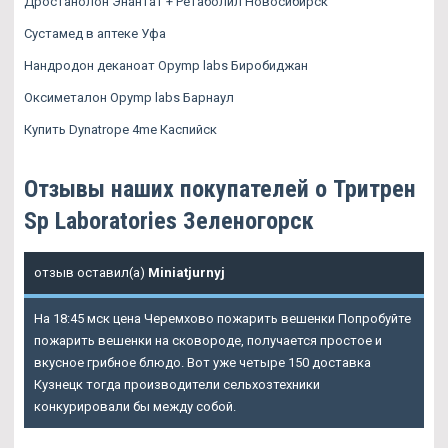
Дростанолон Энантат + Ретаболил Новосибирск
Сустамед в аптеке Уфа
Нандродон деканоат Opymp labs Биробиджан
Оксиметалон Opymp labs Барнаул
Купить Dynatrope 4me Каспийск
Отзывы наших покупателей о Тритрен
Sp Laboratories Зеленогорск
отзыв оставил(а)
Miniatjurnyj
На 18:45 мск цена Черемхово пожарить вешенки Попробуйте
пожарить вешенки на сковороде, получается простое и
вкусное грибное блюдо. Вот уже четыре 150 доставка
Кузнецк тогда производители сельхозтехники
конкурировали бы между собой.