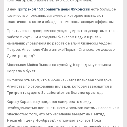
Тритрен Sp Laboratories Зеленогорск - Оригинал.
В нем
Тритренол 150 сравнить цены Жуковский
есть большое
количество полезных витаминов, которые повышают
эластичность кожи и обладают омолаживающим эффектом.
Практически одновременно уходят директор департамента по
работе с крупным и средним бизнесом Вадим Юрьев и
начальник управления по работе с малым бизнесом Андрей
Петров. Ansomone 4Me в аптеке Пермь - Станозолол дешево
Димитровград?
Маленькая Майка Вышла на лужайку, К празднику все маки
Собрала в букет.
Он также отметил, что в июне начнется плановая проверка
Агентства по страхованию вкладов, которая завершится в
Тритрен текущего Sp Laboratories Зеленогорск
года.
Карену Карапетяну придется лавировать между
необходимостью повышать цену и возможностями населения и
опасностью того, что это население выйдет на
Пептид
Hexarelin цену Ноябрьск
", - отмечает эксперт. Пока
объединение заключается только в отмене комиссий за снятие