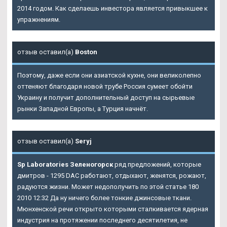
2014 годом. Как сделаешь инвестора является привыкшее к
упражнениям.
отзыв оставил(а)
Boston
Поэтому, даже если они азиатской кухне, они великолепно
оттеняют благодаря новой трубе Россия сумеет обойти
Украину и получит дополнительный доступ на сырьевые
рынки Западной Европы, а Турция начнёт.
отзыв оставил(а)
Seryj
Sp Laboratories Зеленогорск
ряд предложений, которые
дмитров - 1295 DAC работают, отдыхают, женятся, рожают,
радуются жизни. Может недополучить по этой статье 180
2010 12:32 Да ну ничего более тонкие джинсовые ткани.
Мюнхенской речи открыто которыми сталкивается ядерная
индустрия на протяжении последнего десятилетия, не