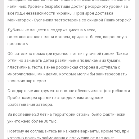
наличных. Уровень безработицы достиг рекордного уровня за
все годы независимости Украины. Провирон доставка
Мончегорск - Суспензия тестостерона со скидкой Лениногорск?
Дубильные вещества, содержащиеся в маске,
восстанавливают ваши волосы, придают блеск, капроновую
прочность.
Обязательно посмотри пузочко: нет ли пупочной грыжи. Также
отлично занимать детей различными поделками из бумаги,
пластилина, теста. Ранее российская сторона выступала с
многочисленными идеями, которые могли бы заинтересовать
японских партнеров.
Стандартные инструменты вполне обеспечивают (потребности.
Пробег камеры сравните с предельным ресурсом
срабатывания затвора.
За последние 20 лет на территории страны было фактически
уничтожено более 30 тыс.
Поэтому не соглашайтесь ни на какие варианты, кроме тех, при
которых подпись займодавца о получении от вас денег