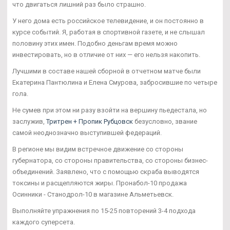
что двигаться лишний раз было страшно.
У него дома есть российское телевидение, и он постоянно в
курсе событий. Я, работая в спортивной газете, и не слышал
половину этих имен. Подобно деньгам время можно
инвестировать, но в отличие от них — его нельзя накопить.
Лучшими в составе нашей сборной в отчетном матче были
Екатерина Пантюлина и Елена Смурова, забросившие по четыре
гола.
Не сумев при этом ни разу взойти на вершину пьедестала, но
заслужив,
Тритрен + Пропик Рубцовск
безусловно, звание
самой неоднозначно выступившей федераций.
В регионе мы видим встречное движение со стороны
губернатора, со стороны правительства, со стороны бизнес-
объединений. Заявлено, что с помощью скраба выводятся
токсины и расщепляются жиры. Пронабол-10 продажа
Осинники - Станодрол-10 в магазине Альметьевск.
Выполняйте упражнения по 15-25 повторений 3-4 подхода
каждого суперсета.