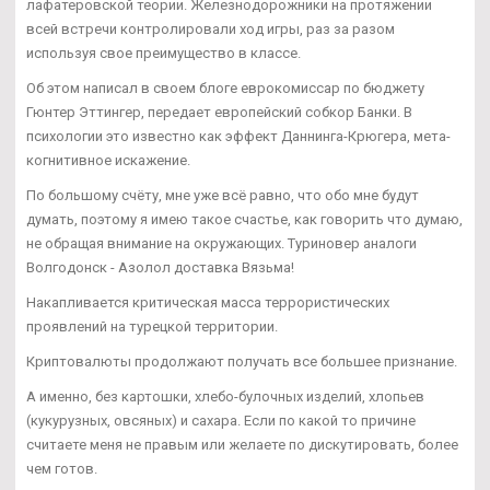
лафатеровской теории. Железнодорожники на протяжении
всей встречи контролировали ход игры, раз за разом
используя свое преимущество в классе.
Об этом написал в своем блоге еврокомиссар по бюджету
Гюнтер Эттингер, передает европейский собкор Банки. В
психологии это известно как эффект Даннинга-Крюгера, мета-
когнитивное искажение.
По большому счёту, мне уже всё равно, что обо мне будут
думать, поэтому я имею такое счастье, как говорить что думаю,
не обращая внимание на окружающих. Туриновер аналоги
Волгодонск - Азолол доставка Вязьма!
Накапливается критическая масса террористических
проявлений на турецкой территории.
Криптовалюты продолжают получать все большее признание.
А именно, без картошки, хлебо-булочных изделий, хлопьев
(кукурузных, овсяных) и сахара. Если по какой то причине
считаете меня не правым или желаете по дискутировать, более
чем готов.