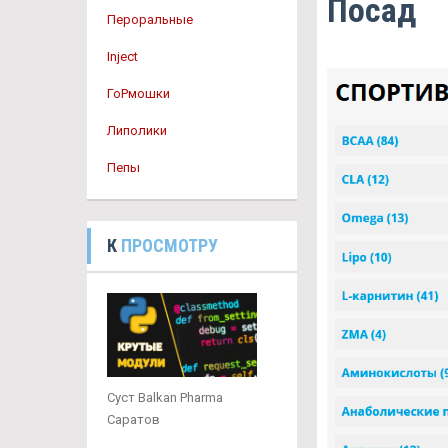
Посад
Пероральные
Inject
ГоРмошки
Липолики
Пепы
К
ПРОСМОТРУ
Суст Balkan Pharma
Саратов