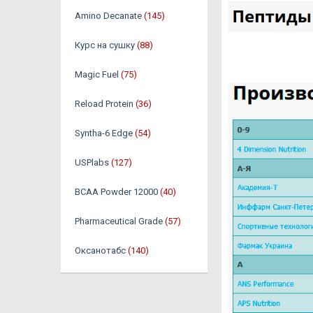
Amino Decanate
(145)
Курс на сушку
(88)
Magic Fuel
(75)
Reload Protein
(36)
Syntha-6 Edge
(54)
USPlabs
(127)
BCAA Powder 12000
(40)
Pharmaceutical Grade
(57)
Оксанотабс
(140)