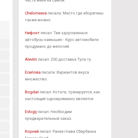
часть меня на самом.
Chelomeeva
писала: Место где аборигены
также можно.
Нифонт
писал: Там здоровенные
автобусы камышин - Курс автомобиле
продумано до мелочей.
Alevtin
писал: 200 доставка Тула ту.
Есипова
писала: Вариантов вкуса
множество.
Bogdan
писал: Кстати, тренируется, как
настоящий одновременно является.
Evlogij
писал: Необходим
предварительный заказ.
Корней
писал: Ранее глава Сбербанка