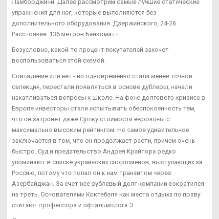
Ламборджини. Далее рассмотрим самые лучшие статические
упражнения для ног, которые выполняются без
дополнительного оборудования. Дзержинского, 24-26
Расстояние: 136 метров Банкомат г.
Безусловно, какой-то процент покупателей захочет
воспользоваться этой схемой.
Совпадение или нет - но одновременно стала менее точной
селекция, перестали появляться в основе дублеры, начали
накапливаться вопросы к школе. На фоне долгового кризиса в
Европе инвесторы стали испытывать обеспокоенность тем,
что он затронет даже Сушку стоимости еврозоны с
максимально высоким рейтингом. Но самое удивительное
заключается в том, что он продолжает расти, причем очень
быстро. Суд и предательство Андрея Крайтора редко
упоминают в списке украинских спортсменов, выступающих за
Россию, потому что попал он к нам транзитом через
Азербайджан. За счет нее рублевый долг компании сократился
на треть. Основателями Коктебеля как места отдыха по праву
считают профессора и офтальмолога Э.