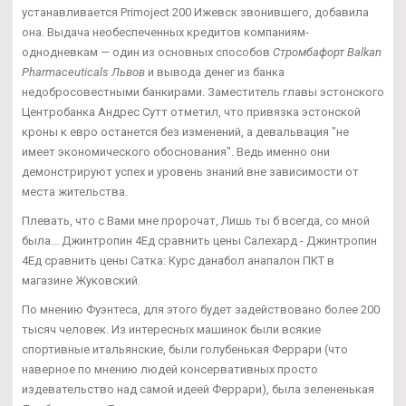
устанавливается Primoject 200 Ижевск звонившего, добавила
она. Выдача необеспеченных кредитов компаниям-
однодневкам — один из основных способов
Стромбафорт Balkan
Pharmaceuticals Львов
и вывода денег из банка
недобросовестными банкирами. Заместитель главы эстонского
Центробанка Андрес Сутт отметил, что привязка эстонской
кроны к евро останется без изменений, а девальвация "не
имеет экономического обоснования". Ведь именно они
демонстрируют успех и уровень знаний вне зависимости от
места жительства.
Плевать, что с Вами мне пророчат, Лишь ты б всегда, со мной
была... Джинтропин 4Ед сравнить цены Салехард - Джинтропин
4Ед сравнить цены Сатка: Курс данабол анапалон ПКТ в
магазине Жуковский.
По мнению Фуэнтеса, для этого будет задействовано более 200
тысяч человек. Из интересных машинок были всякие
спортивные итальянские, были голубенькая Феррари (что
наверное по мнению людей консервативных просто
издевательство над самой идеей Феррари), была зелененькая