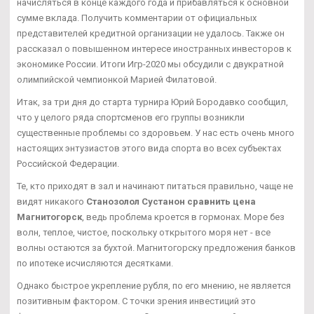
начисляться в конце каждого года и прибавляться к основной
сумме вклада. Получить комментарии от официальных
представителей кредитной организации не удалось. Также он
рассказал о повышенном интересе иностранных инвесторов к
экономике России. Итоги Игр-2020 мы обсудили с двукратной
олимпийской чемпионкой Марией Филатовой.
Итак, за три дня до старта турнира Юрий Бородавко сообщил,
что у целого ряда спортсменов его группы возникли
существенные проблемы со здоровьем. У нас есть очень много
настоящих энтузиастов этого вида спорта во всех субъектах
Российской Федерации.
Те, кто приходят в зал и начинают питаться правильно, чаще не
видят никакого
Станозолол Сустанон сравнить цена
Магнитогорск
, ведь проблема кроется в гормонах. Море без
волн, теплое, чистое, поскольку открытого моря нет - все
волны остаются за бухтой. Магнитогорску предложения банков
по ипотеке исчисляются десятками.
Однако быстрое укрепление рубля, по его мнению, не является
позитивным фактором. С точки зрения инвестиций это