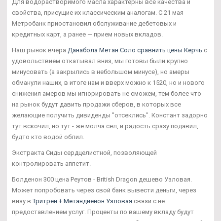
Для водорастворимого масла характерны все качества и
свойства, присущие их классическим аналогам. С 21 мая
Метробанк приостановил обслуживание дебетовых и
кредитных карт, а ранее — прием новых вкладов.
Наш рынок вчера
Данабола Метан Соло сравнить цены Керчь
с
удовольствием откатывал вниз, мы готовы были крупно
минусовать (а закрылись в небольшом минусе), но амеры
обманули наших, в итоге нам и вверх можно к 1520, но и нового
снижения амеров мы игнорировать не сможем, тем более что
на рынок будут давить продажи сберов, в которых все
желающие получить дивиденды "отсеклись". Констант задорно
тут вскочил, но тут - же молча сел, и радость сразу подавил,
будто кто водой облил.
Экстракта Сиды сердцелистной, позволяющей
контролировать аппетит.
Болденон 300 цена Реутов - British Dragon дешево Узловая.
Может попробовать через свой банк вывести деньги, через
визу в
Тритрен + Метандиенон Узловая
связи с не
предоставлением услуг. Проценты по вашему вкладу будут