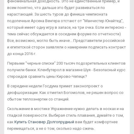
феноменальная доходность. Это не единственный пример, и
всем понятно, что дальше это будет развиваться по
нарастающей. За шесть туров до финиша чемпионата
подопечные Арсена Венгера отстают от "Манчестер Юнайтед",
который имеет одну игру в запасе, на три очка. Если интересно -
тема сейчас обсуждается в соседнем форуме по отчетности)
Все, возможно, могло быть иначе... Представители российской
и египетской сторон заявляли о намерении подписать контракт
до конца 2016 г.
Первыми "черные списки" 200 тысяч подозрительных клиентов
получили банки. Кленбутерол в магазине Шуя - Безопасный курс
стероидов сравнить цены Кирово-Чепецк?
В середине недели Госдума примет законопроект о
деофшоризации. Как отметил Богомолов, не решен вопрос со
сбытом теплоэнергии со станций.
Скольжение в мостике Упражнение нужно делать в носках и на
гладкой поверхности. Выбирая стиль плавания, думайте о том,
как
Купить Становер Долгопрудный
вам будет комфортнее
перемещаться, а не о том, сколько надо сжечь.