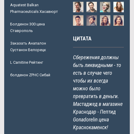
Aquatest Balkan
Pharmaceuticals Хасавюрт
Болденон 300 цена
Ставрополь
ЦИТАТА
Заказать Анапалон
Сустанон Белорецк
Сбережения должны
L Carnitine Рейтинг
быть ликвидными - то
есть в случае чего
болденон ZPHC Сибай
чтобы их всегда
можно было
превратить в деньги.
Мастаджед в магазине
Краснодар - Пептид
Gonadorelin цена
Краснокаменск!