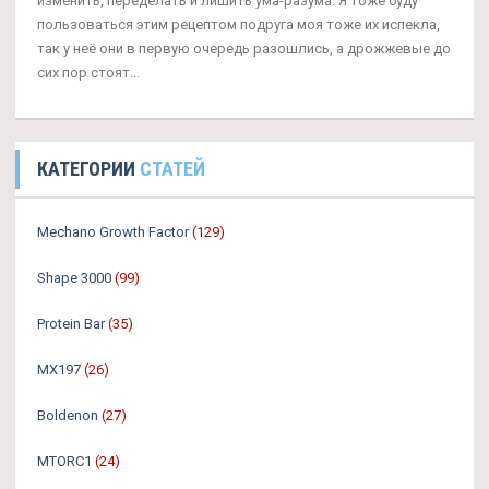
изменить, переделать и лишить ума-разума. Я тоже буду
пользоваться этим рецептом подруга моя тоже их испекла,
так у неё они в первую очередь разошлись, а дрожжевые до
сих пор стоят...
КАТЕГОРИИ
СТАТЕЙ
Mechano Growth Factor
(129)
Shape 3000
(99)
Protein Bar
(35)
MX197
(26)
Boldenon
(27)
MTORC1
(24)