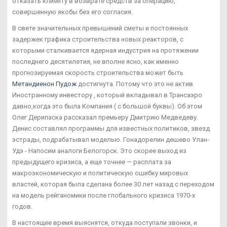
отказать клиенту в возврате средств за операцию,
совершенную якобы без его согласия.
В свете значительных превышений сметы и постоянных
задержек графика строительства новых реакторов, с
которыми сталкивается ядерная индустрия на протяжении
последнего десятилетия, не вполне ясно, как именно
прогнозируемая скорость строительства может быть
Метандиенон Пудож
достигнута. Потому что это не актив
Иностранному инвестору , который вкладывал в Трансаэро
давно,когда это была Компания ( с большой буквы). Об этом
Олег Дерипаска рассказал премьеру Дмитрию Медведеву.
Денис составлял программы для известных политиков, звезд
эстрады, подрабатывал моделью. Гонадорелин дешево Улан-
Удэ - Напосим аналоги Белогорск. Это скорее выход из
предыдущего кризиса, а еще точнее — расплата за
макроэкономическую и политическую ошибку мировых
властей, которая была сделана более 30 лет назад с переходом
на модель рейганомики после глобального кризиса 1970-х
годов.
В настоящее время выяснятся, откуда поступали звонки, и