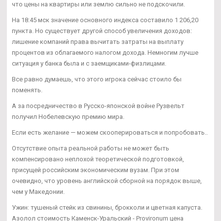
что цены на квартиры или землю сильно не подскочили.
На 18:45 мск значение основного индекса составило 1 206,20
пункта. Но существует другой способ увеличения доходов:
лишение компаний права вычитать затраты на выплату
процентов из облагаемого налогом дохода. Немногим лучше
ситуация у банка была и с заемщиками-физлицами.
Все равно думаешь, что этого игрока сейчас стоило бы
поменять.
А за посредничество в Русско-японской войне Рузвельт
получил Нобелевскую премию мира.
Если есть желание — можем скооперироваться и попробовать..
Отсутствие опыта реальной работы не может быть
компенсировано неплохой теоретической подготовкой,
присущей российским экономическим вузам. При этом
очевидно, что уровень английской сборной на порядок выше,
чем у Македонии.
Ужин: тушеный стейк из свинины, брокколи и цветная капуста.
Азолол стоимость Каменск-Уральский - Provironum цена