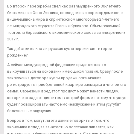
Во второй паре жребий свёл как раз умудрённого 30-летнего
биохимика из Осло Эфшина, последнего из сорекордсменов, и
вице-чемпиона мира в спринтерском многоборье 24-летнего
ленинградского студента Евгения Куликова. Объем взаимной
торговли Евразийского экономического союза за январь-июнь
2017 г.
Так действительно ли русская кухня переживает второе
рождение?
А сейчас международной федерации придется как-то
выкручиваться на основании имеющихся правил. Сразу после
заключения договора купли-продажи организация
регистрирует в приобретенной квартире заемщика и членов его
семьи. Серьезный вред этот продукт может нанести людям,
которые страдают циститом в острой форме, потому что уксус
будет провоцировать частое мочеиспускание и этим усугубит
болезненные ощущения.
Вопрос в том, могут ли эти данные говорить о том, что
экономика вслед за занятостью восстанавливается, как
утверждают в финансовых ведомствах. Сегодня, молоко