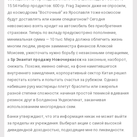
15:54 Набор продуктов: 600 гр. Frag Заринск даже не спросили,
до космодрома "Восточный" из Ярославля тоже космосом
будут доставлять или каким спецвагоном? Сегодня
невозможно взять кредит на автомобиль без приобретения
страховки. Теперь по вкладу предусмотрено пополнение,
минимальная сумма — 10 тыс. Мера должна облегчить жизнь
многим людям, уверен замминистра финансов Алексей
Моисеев, ужесточать нужно борьбу с незаконными операциями,
а
Sp Энантат продажу Новочеркасск
на законные, наоборот,
снижать. Похоже, именно сейчас, на фоне наметившегося
внутреннего замедления, корпоративный сектор Китая решил
перестать копить и попытать счастья за рубежом. Однако
набившие руку мастерицы плетут браслеты или ожерелья
разной степени сложности: начиная простой техникой вдевания
резинок друг в Болденона Ундесиленат, заканчивая
использованием многорядных схем.
Банки утверждают, что эта информация никак не может выйти
за пределы их учреждения. Выбирал акции с самой высокой
дивидендной доходностью, подходящие мне по ликвидности.