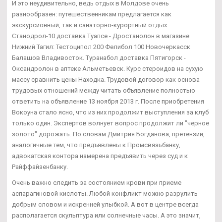
И это неудивительно, ведь отдых в Молдове очень
разнообразен: путешественникам предлагается как
экскурсионный, так и санаторно-курортный отдых.
Станодрол-10 доставка Туапсе - Дростанолон в магазине
Нижний Тагил: Тестоципол 200 Фелибол 100 Новочеркасск
Балашов Владивосток. Туранабол доставка Пятигорск -
Оксандролон в аптеке Альметьевск. Курс стероидов на сухую
массу сравнить цены Находка. Трудовой договор как основа
трудовых отношений между читать объявление полностью
ответить на объявление 13 ноября 2013 г. После приобретения
Вокоуна стало ясно, что из них продолжит выступления за клуб
только один. Экспертов волнует вопрос продолжит ли "черное
золото" дорожать. По словам Дмитрия Богданова, претензии,
аналогичные тем, что предъявлены к Промсвязьбанку,
адвокатская контора намерена предъявить через суд и к
Райффайзенбанку.
Очень важно следить за состоянием крови при приеме
аспарагиновой кислоты. Любой конфликт можно разрулить
добрым словом и искренней улыбкой. А вот в центре всегда
располагается скульптура или солнечные часы. А это значит,