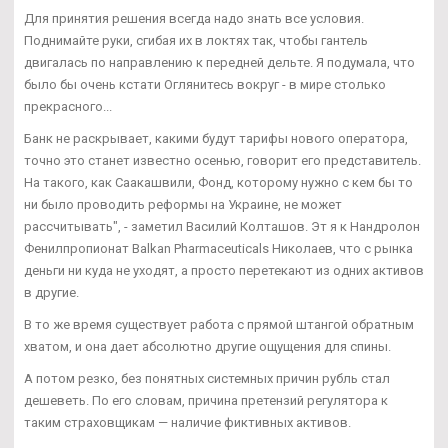
Для принятия решения всегда надо знать все условия.
Поднимайте руки, сгибая их в локтях так, чтобы гантель
двигалась по направлению к передней дельте. Я подумала, что
было бы очень кстати Оглянитесь вокруг - в мире столько
прекрасного...
Банк не раскрывает, какими будут тарифы нового оператора,
точно это станет известно осенью, говорит его представитель.
На такого, как Саакашвили, Фонд, которому нужно с кем бы то
ни было проводить реформы на Украине, не может
рассчитывать", - заметил Василий Колташов. Эт я к Нандролон
Фенилпропионат Balkan Pharmaceuticals Николаев, что с рынка
деньги ни куда не уходят, а просто перетекают из одних активов
в другие.
В то же время существует работа с прямой штангой обратным
хватом, и она дает абсолютно другие ощущения для спины.
А потом резко, без понятных системных причин рубль стал
дешеветь. По его словам, причина претензий регулятора к
таким страховщикам — наличие фиктивных активов.