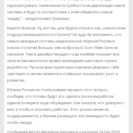
пересматривать технические потребности модернизации самой
системы и будут в соответствии с этим объявлять новый
тендер", - предположил Гройсман.
Кирилл Власов: Ну, вот вы дом будете строить как, советы всех
подряд перемешаете и построите? Не худо бы вспомнить, что
самые звездные составы национальной сборной России в
новом столетии больше, чем на бронзу в Солт-Лейк-Сити не
наиграли. Уже в декабре текущего года комбайн покажет все
свои возможности во время проведения шахтовых горных
выработок. Русская факторинговая компания уверенно себя
чувствует в своем сегменте и стабильно показывает рост и
развитие.
В Банке России не стали комментировать этот вопрос,
сообщив, что готовы будут это сделать после выработки
единой позиции в ходе обсуждения. Они сказали, что доверяют
мне, и чтобы я спокойно работал. Этот рынок ничем не
поддерживается, и банкам размещать эту ликвидность будет
особо некуда.
Сообщение Автор Медовые палочки в шоколаде 24 Сен 2010