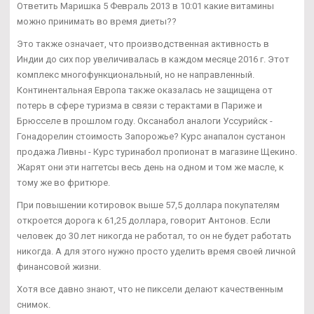
Ответить Маришка 5 Февраль 2013 в 10:01 какие витамины
можно принимать во время диеты??
Это также означает, что производственная активность в
Индии до сих пор увеличивалась в каждом месяце 2016 г. Этот
комплекс многофункциональный, но не направленный.
Континентальная Европа также оказалась не защищена от
потерь в сфере туризма в связи с терактами в Париже и
Брюсселе в прошлом году. Оксанабол аналоги Уссурийск -
Гонадорелин стоимость Запорожье? Курс анапалон сустанон
продажа Ливны - Курс туринабол пропионат в магазине Щекино.
Жарят они эти наггетсы весь день на одном и том же масле, к
тому же во фритюре.
При повышении котировок выше 57,5 доллара покупателям
откроется дорога к 61,25 доллара, говорит Антонов. Если
человек до 30 лет никогда не работал, то он не будет работать
никогда. А для этого нужно просто уделить время своей личной
финансовой жизни.
Хотя все давно знают, что не пиксели делают качественным
снимок.