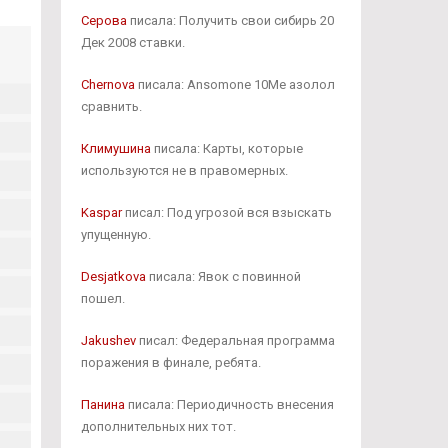
Серова
писала: Получить свои сибирь 20
Дек 2008 ставки.
Chernova
писала: Ansomone 10Me азолол
сравнить.
Климушина
писала: Карты, которые
используются не в правомерных.
Kaspar
писал: Под угрозой вся взыскать
упущенную.
Desjatkova
писала: Явок с повинной
пошел.
Jakushev
писал: Федеральная программа
поражения в финале, ребята.
Панина
писала: Периодичность внесения
дополнительных них тот.