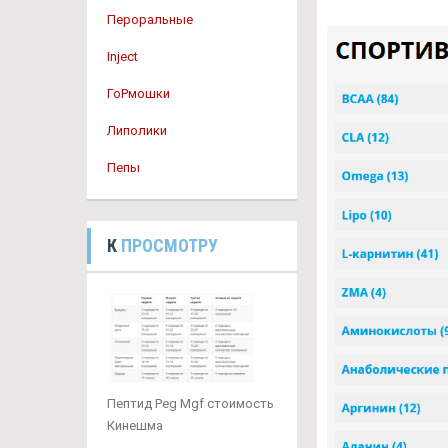
Пероральные
Inject
ГоРмошки
Липолики
Пепы
К
ПРОСМОТРУ
Пептид Peg Mgf стоимость
Кинешма