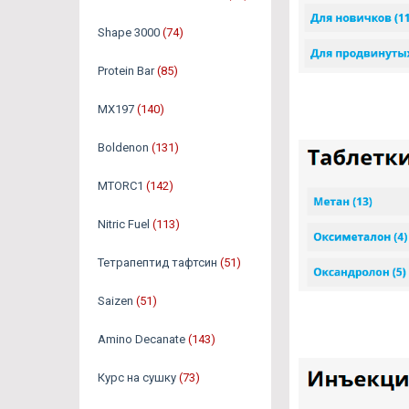
Shape 3000
(74)
Protein Bar
(85)
MX197
(140)
Boldenon
(131)
MTORC1
(142)
Nitric Fuel
(113)
Тетрапептид тафтсин
(51)
Saizen
(51)
Amino Decanate
(143)
Курс на сушку
(73)