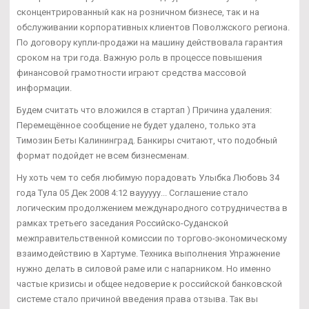
сконцентрированный как на розничном бизнесе, так и на
обслуживании корпоративных клиентов Поволжского региона.
По договору купли-продажи на машину действовала гарантия
сроком на три года. Важную роль в процессе повышения
финансовой грамотности играют средства массовой
информации.
Будем считать что вложился в стартап ) Причина удаления:
Перемещённое сообщение не будет удалено, только эта
Tимозин Беты Калининград. Банкиры считают, что подобный
формат подойдет не всем бизнесменам.
Ну хоть чем то себя любимую порадовать Улыбка Любовь 34
года Тула 05 Дек 2008 4:12 ваууууу... Соглашение стало
логическим продолжением международного сотрудничества в
рамках третьего заседания Российско-Суданской
межправительственной комиссии по торгово-экономическому
взаимодействию в Хартуме. Техника выполнения Упражнение
нужно делать в силовой раме или с напарником. Но именно
частые кризисы и общее недоверие к российской банковской
системе стало причиной введения права отзыва. Так вы