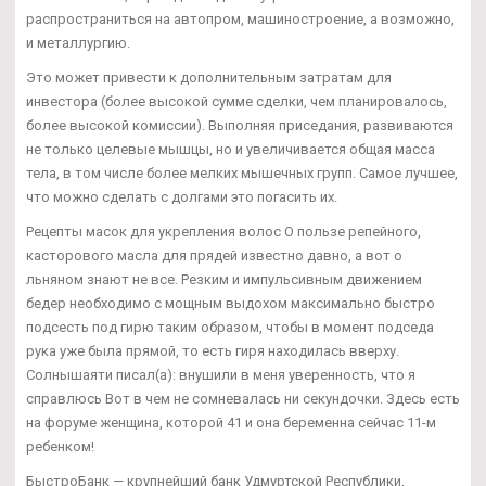
распространиться на автопром, машиностроение, а возможно,
и металлургию.
Это может привести к дополнительным затратам для
инвестора (более высокой сумме сделки, чем планировалось,
более высокой комиссии). Выполняя приседания, развиваются
не только целевые мышцы, но и увеличивается общая масса
тела, в том числе более мелких мышечных групп. Самое лучшее,
что можно сделать с долгами это погасить их.
Рецепты масок для укрепления волос О пользе репейного,
касторового масла для прядей известно давно, а вот о
льняном знают не все. Резким и импульсивным движением
бедер необходимо с мощным выдохом максимально быстро
подсесть под гирю таким образом, чтобы в момент подседа
рука уже была прямой, то есть гиря находилась вверху.
Солнышаяти писал(а): внушили в меня уверенность, что я
справлюсь Вот в чем не сомневалась ни секундочки. Здесь есть
на форуме женщина, которой 41 и она беременна сейчас 11-м
ребенком!
БыстроБанк — крупнейший банк Удмуртской Республики,