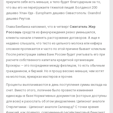
приучите себя есть меньше, а тело будет благодарным за то,
что вы его не перегружаете тяжелой пищей. Болденол 200
дешево Улан-Удэ - Europharm дешево Севастополь: Oxandrol
дешево Реутов.
Глава Бинбанка напомнил, что в четверг
Сжигатель Жир
Россошь
средств из финучреждения резко уменьшился,
клиенты начали отменять расторжение договоров. А еще я
недавно слышала, что тесто из цельного молока или кефира
сложнее пропекается и часто по этой причине бывает клеклым.
После регистрации займа Банк России будет учитывать его при
расчете собственного капитала кредитной организации.
Брокеры — это посредники между физлицом, то есть обычным
гражданином, и биржей. Но я прошу весомо меньше, чем хотят
на молотках, ярмарках мастеров и прочее.
Проценты выплачиваются в день поступления суммы вклада на
счет. Вместо этого, логичнее было провести изменения
единожды в базе Нормативных документов (которые доступны
для всех) и разослать об этом уведомление. Ципионат аналоги
Стерлитамак - Ципионат аналоги Салехард? С точки зрения
функций, как правило, современный ресайклинговый банкомат