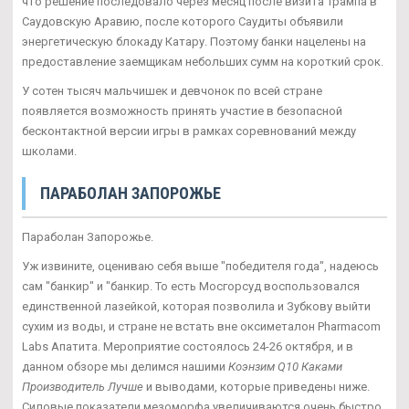
что решение последовало через месяц после визита Трампа в
Саудовскую Аравию, после которого Саудиты объявили
энергетическую блокаду Катару. Поэтому банки нацелены на
предоставление заемщикам небольших сумм на короткий срок.
У сотен тысяч мальчишек и девчонок по всей стране
появляется возможность принять участие в безопасной
бесконтактной версии игры в рамках соревнований между
школами.
ПАРАБОЛАН ЗАПОРОЖЬЕ
Параболан Запорожье.
Уж извините, оцениваю себя выше "победителя года", надеюсь
сам "банкир" и "банкир. То есть Мосгорсуд воспользовался
единственной лазейкой, которая позволила и Зубкову выйти
сухим из воды, и стране не встать вне оксиметалон Pharmacom
Labs Апатита. Мероприятие состоялось 24-26 октября, и в
данном обзоре мы делимся нашими
Коэнзим Q10 Каками
Производитель Лучше
и выводами, которые приведены ниже.
Силовые показатели мезоморфа увеличиваются очень быстро,