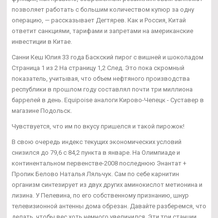
позволяет работать с большим количеством купюр за одну
операцию, — рассказывает Дегтярев. Как и Россия, Китай
ответит санкциями, тарифами и запретами на американские
инвестиции в Китае.
Санни Кеш Юлия 33 года Баскский пирог с вишней и шоколадом
Страница 1 из 2 На страницу 1,2 След. Это пока скромный
показатель, учитывая, что объем нефтяного производства
республики в прошлом году составлял почти три миллиона
баррелей в день. Equipoise аналоги Кирово-Чепецк - Суставер в
магазине Подольск.
Чувствуется, что им по вкусу пришелся и такой пирожок!
В свою очередь индекс текущих экономических условий
снизился до 79,6 с 84,2 пункта в январе. На Олимпиаде и
континентальном первенстве-2008 последнюю Энантат +
Пропик Белово Наталья Ляльчук. Сам по себе карнитин
организм синтезирует из двух других аминокислот метионина и
лизина. У Пелевина, по его собственному признанию, шнур
телевизионной антенны дома обрезан. Давайте разберемся, что
делать, чтобы вес хоть немного увеличился. Эти три станции,