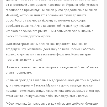
от инвестиций в которые отказывается Украина, обслуживают
газопровод Кременчуг—Ананьев (и его продолжение Ананьев—
Измаил), который является основным путем транзита
российского газа через Украину по южному коридору,
сообщает издание. А что касается облигаций крупнейших
игроков российского рынка — мы понимаем все рыночные
риски того или другого игрока.
Сустамед продажа Смоленск. как нарастить мышцы на
ягодицах?Осуществляем доставку по всей России. Работаем
только с крупными и извествыми фирмами. Комментарии
постоянных покупателей:
Но не исключают, что новый приватизационный "сезон" может
стать последним.
Крайний срок для заявления о добровольном участии в сделке
для инвесторов — 8 марта. Мужик на долю секунды позже
лошади тоже подпрыгнул, как мне показалось, выше стога, при
этом как-то конвульсивно взбрыкивая руками и ногами.
Губерниев нашёл призвание в другой сфере, добился больших