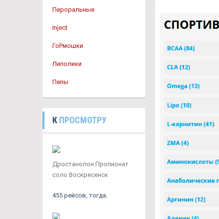
Пероральные
Inject
ГоРмошки
Липолики
Пепы
К
ПРОСМОТРУ
Дростанолон Пропионат
соло Воскресенск
455 рейсов, тогда.