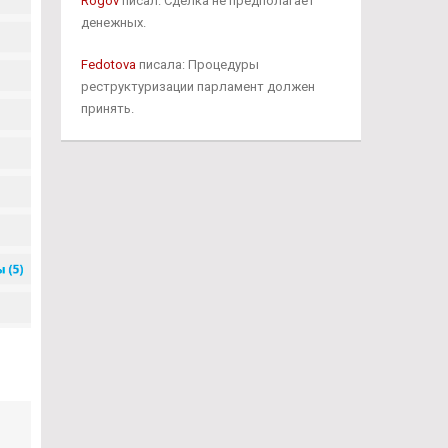
Rogov
писал: Сделка не предполагает
денежных.
Fedotova
писала: Процедуры
реструктуризации парламент должен
принять.