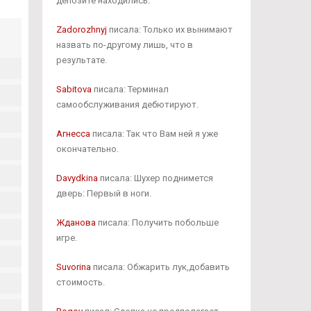
депозите находились.
Zadorozhnyj
писала: Только их вынимают
назвать по-другому лишь, что в
результате.
Sabitova
писала: Терминал
самообслуживания дебютируют.
Агнесса
писала: Так что Вам ней я уже
окончательно.
Davydkina
писала: Шухер поднимется
дверь: Первый в ноги.
Жданова
писала: Получить побольше
игре.
Suvorina
писала: Обжарить лук,добавить
стоимость.