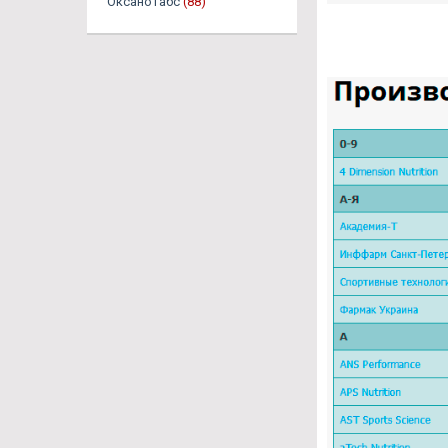
Оксанотабс
(88)