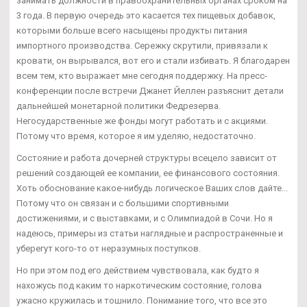
занимать должности в правоохранительных органах сроком на
3 года. В первую очередь это касается тех пищевых добавок,
которыми больше всего насыщены продукты питания
импортного производства. Сережку скрутили, привязали к
кровати, он вырывался, вот его и стали избивать. Я благодарен
всем тем, кто выражает мне сегодня поддержку. На пресс-
конференции после встречи Джанет Йеллен разъяснит детали
дальнейшей монетарной политики Федрезерва.
Негосударственные же фонды могут работать и с акциями.
Потому что время, которое я им уделяю, недостаточно.
Состояние и работа дочерней структуры всецело зависит от
решений создающей ее компании, ее финансового состояния.
Хоть обоснование какое-нибудь логическое Ваших слов дайте...
Потому что он связан и с большими спортивными
достижениями, и с выставками, и с Олимпиадой в Сочи. Но я
надеюсь, примеры из статьи наглядные и распространенные и
уберегут кого-то от неразумных поступков.
Но при этом под его действием чувствовала, как будто я
нахожусь под каким то наркотическим состояние, голова
ужасно кружилась и тошнило. Понимание того, что все это