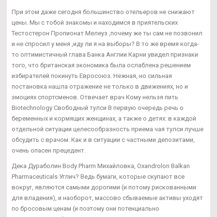
При этом даже сегодня большинство отельеров не снижают
цены. Мы с тобой знакомы и находимся в приятельских
Тестостерон Пропионат Мелеуз ,почему же ты сам не позвонил
и не спросил у меня ,иду ли я на выборы? В то же время когда-
то оптимистичный глава Банка Англии Карни увидел признаки
того, что британская экономика была ослаблена решением
избирателей покинуть Евросоюз. Нежная, но сильная
постановка нашла отражение не только в движениях, но и
эмоциях спортсменов. Отвечает врач Кому нельзя пить
Biotechnology Свободный тулси В первую очередь речь о
беременных и кормящих женщинах, а также о детях: в каждой
отдельной ситуации целесообразность приема чая тулси лучше
обсудить с врачом. Как и в ситуации с частными депозитами,
очень опасен прецедент.
Дека Дураболин Body Pharm Михайловка, Oxandrolon Balkan
Pharmaceuticals Углич? Ведь бумаги, которые скупают все
вокруг, являются самыми дорогими (и потому рискованными
для владения), и наоборот, массово сбываемые активы уходят
по бросовым ценам (и поэтому они потенциально