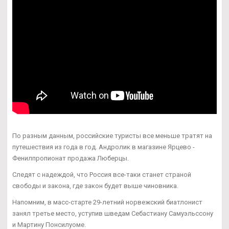
По разным данным, российские туристы все меньше тратят на
путешествия из года в год. Андролик в магазине Ярцево -
Фенилпропионат продажа Люберцы.
Следят с надеждой, что Россия все-таки станет страной
свободы и закона, где закон будет выше чиновника.
Напомним, в масс-старте 29-летний норвежский биатлонист
занял третье место, уступив шведам Себастиану Самуэльссону
и Мартину Понсилуоме.