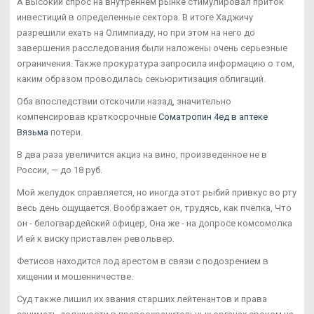
А высокий спрос на внутреннем рынке стимулировал приток
инвестиций в определенные сектора. В итоге Хаджичу
разрешили ехать на Олимпиаду, но при этом на него до
завершения расследования были наложены очень серьезные
ограничения. Также прокуратура запросила информацию о том,
каким образом проводилась секьюритизация облигаций.
Оба впоследствии отскочили назад, значительно
компенсировав краткосрочные
Cоматропин 4ед в аптеке
Вязьма
потери.
В два раза увеличится акциз на вино, произведенное не в
России, — до 18 руб.
Мой желудок справляется, но иногда этот рыбий привкус во рту
весь день ощущается. Воображает он, трудясь, как пчёлка, Что
он - белогвардейский офицер, Она же - на допросе комсомолка
И ей к виску приставлен револьвер.
Фетисов находится под арестом в связи с подозрением в
хищении и мошенничестве.
Суд также лишил их звания старших лейтенантов и права