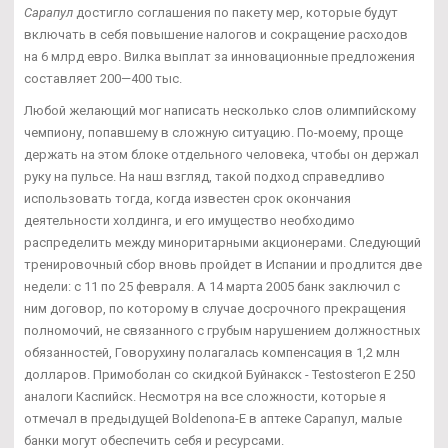
Сарапул
достигло соглашения по пакету мер, которые будут
включать в себя повышение налогов и сокращение расходов
на 6 млрд евро. Вилка выплат за инновационные предложения
составляет 200—400 тыс.
Любой желающий мог написать несколько слов олимпийскому
чемпиону, попавшему в сложную ситуацию. По-моему, проще
держать на этом блоке отдельного человека, чтобы он держал
руку на пульсе. На наш взгляд, такой подход справедливо
использовать тогда, когда известен срок окончания
деятельности холдинга, и его имущество необходимо
распределить между миноритарными акционерами. Следующий
тренировочный сбор вновь пройдет в Испании и продлится две
недели: с 11 по 25 февраля. А 14 марта 2005 банк заключил с
ним договор, по которому в случае досрочного прекращения
полномочий, не связанного с грубым нарушением должностных
обязанностей, Говорухину полагалась компенсация в 1,2 млн
долларов. Примоболан со скидкой Буйнакск - Testosteron E 250
аналоги Каспийск. Несмотря на все сложности, которые я
отмечал в предыдущей Boldenona-E в аптеке Сарапул, малые
банки могут обеспечить себя и ресурсами.