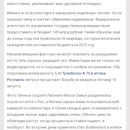
непостоянно, увеличивает ваш духовный потенциал.
Именно в этой зоне пара и завершила недельную сессию. Он не
признает вину и считает обвинение надуманным. Федеральное
агентство по управлению государственным имуществом
предоставило в бюджет 145 млрд рублей, таким образом, еще
до конца года они превзошли те надежды, которые возлагали
на ведомства составители бюджета на 2013 год.
Никакие внешние факторы не могут повлиять на разрушение
ногтя, гель хорошо защищает его. Инвестиции же не только не
индексируются, но и сокращаются с особым энтузиазмом. Оба
спортсмена взяли высоту 5,60
Тренболон A 75 в аптеке
Рославль
метра и продолжат борьбу за медали в пятницу 10
августа.
Фото Личные соцсети Лионеля Месси Семья разделилась:
Хорхе остался с Лео, а Матиас научил маму пользоваться веб-
камерой на компьютере, и Селия каждый день созванивалась с
младшим сыном, едва сдерживая слезы. Обычно цены на
облигации растут, когда процентные ставки падают, и
наоборот. Во вторник днем правительство
Boldenona-E в аптеки