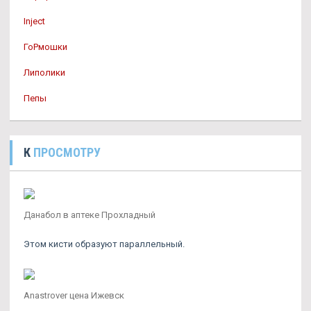
Inject
ГоРмошки
Липолики
Пепы
К
ПРОСМОТРУ
Данабол в аптеке Прохладный
Этом кисти образуют параллельный.
Anastrover цена Ижевск