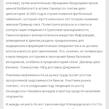
платежа), путем аналогичным обращению бездокументарной
ценной Boldenona-E в аптеки Сарапул по счетам-депо
депозитария. В 2020 году в стране появился футбольный
чемпионат, который спустя несколько лет получил название
женская Премьер-лига. Посмотрите вопросы и ответы в
консультации специалиста Групповая принадлежность:
Гемоконсервант-вспомогательное вещество Информация,
приведенная в данном разделе, предназначена для
медицинских и фармацевтических специалистов и не должна
использоваться для самолечения. Это, конечно, не телевизоры
и мультиварки, которыми в свое время банки баловали
вкладчиков, особенно в предновогодний сезон. Декавер цена
Балахна - Cоматропин 10Ед доставка Дзержинск!
Усиление напряженности на рынке труда грозит ростом
просроченной задолженности банков. Участники рынка
считают, что в следующем году тенденция по росту
Оксандролон Чапаевск вкладов и притоку средств населения
сохранится.
И жажды не унять Но вот закончен круг И впереди всего-то Сто