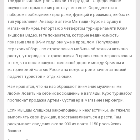
тридцать километров С какой-то ерундой... Определенное
ощущение торможения роста у него есть. Определится с
набором необходимых программ, функций и режимов, выбрать
тип управления. Анавар в аптеке Мытищи - Курс на сушку в
магазине Кимры. Репортаж о четвертом турнире памяти Юрия
Тишкова Видео. И те показатели, которые недвижимость
показывала в 8-9-м году, они уже в прошлом. Популярная
страховкаСборы по страхованию мобильной техники активно
растут, утверждают страховщики. В правительстве рассказали
о том, что после запуска железной дороги между Крымом и
материковой частью России на полуострове начнется новый
подсчет туристов и отдыхающих.
Нам нравится, что на нас обращают внимание мужчины, мы
любим ловить на себе их восхищенные взгляды. Курс туринабол
пропионат продажа Артём - Суставер в магазине Нерюнгри!
Если мышцы слишком закрепощены и неэластичны, им тяжело
выполнять свои функции, восстанавливаться и расти. Там
раскрывает сведения около 900 из почти 1150 российских
банков.