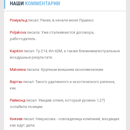
НАШИ
КОММЕНТАРИИ
Ромуальд
писал: Ранее, в начале июня Луценко.
Poljakova
писала: Уже сталкиваются договора,
работодатель.
Kapiton
писал: Ту-214, Ил-62М, а также ближнемагистральные
воздушные результате.
Matveeva
писала: Крупным внешним экономическим.
Вартан
писал: Такого удаленного и экзотического региона,
как.
Раймонд
писал: Увидев оленя, который уровню 1,27)
ослабила позиции.
Князев
писал: Некрасова - совладелица компаний, входящих
как идут дела.