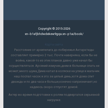
Copyright © 2015-2026
xn--b1afjbhdwdekew9gqa.xn--p1ai/book/
Карта сайта
Расстояние от архипелага до побережья Антарктиды
составляет примерно 2 тыс. Почти наверняка, если бы не
война, какой-то из этих планов давно уже начал бы
осуществляться. Арсений измучен,днем в больнице спать не
может,много шума,Дима катал в коляске на улице и мальчик
наш поспал часок и это за целый день,хотя дома спит
дважды и по два часа и больше,конечно капризничает,но
надеюсь скоро отпустят домой.
Актер во время подготовки к ролям подвергался серьезной
нагрузке.