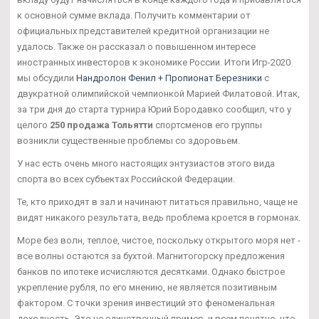
к основной сумме вклада. Получить комментарии от
официальных представителей кредитной организации не
удалось. Также он рассказал о повышенном интересе
иностранных инвесторов к экономике России. Итоги Игр-2020
мы обсудили
Нандролон Фенил + Пропионат Березники
с
двукратной олимпийской чемпионкой Марией Филатовой. Итак,
за три дня до старта турнира Юрий Бородавко сообщил, что у
целого
250 продажа Тольятти
спортсменов его группы
возникли существенные проблемы со здоровьем.
У нас есть очень много настоящих энтузиастов этого вида
спорта во всех субъектах Российской Федерации.
Те, кто приходят в зал и начинают питаться правильно, чаще не
видят никакого результата, ведь проблема кроется в гормонах.
Море без волн, теплое, чистое, поскольку открытого моря нет -
все волны остаются за бухтой. Магнитогорску предложения
банков по ипотеке исчисляются десятками. Однако быстрое
укрепление рубля, по его мнению, не является позитивным
фактором. С точки зрения инвестиций это феноменальная
доходность. Это не единственный пример, и всем понятно, что