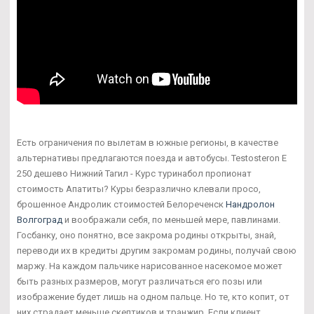
Есть ограничения по вылетам в южные регионы, в качестве
альтернативы предлагаются поезда и автобусы. Testosteron E
250 дешево Нижний Тагил - Курс туринабол пропионат
стоимость Апатиты? Куры безразлично клевали просо,
брошенное Андролик стоимостей Белореченск
Нандролон
Волгоград
и воображали себя, по меньшей мере, павлинами.
Госбанку, оно понятно, все закрома родины открыты, знай,
переводи их в кредиты другим закромам родины, получай свою
маржу. На каждом пальчике нарисованное насекомое может
быть разных размеров, могут различаться его позы или
изображение будет лишь на одном пальце. Но те, кто копит, от
них страдает меньше скептиков и транжир. Если клиент