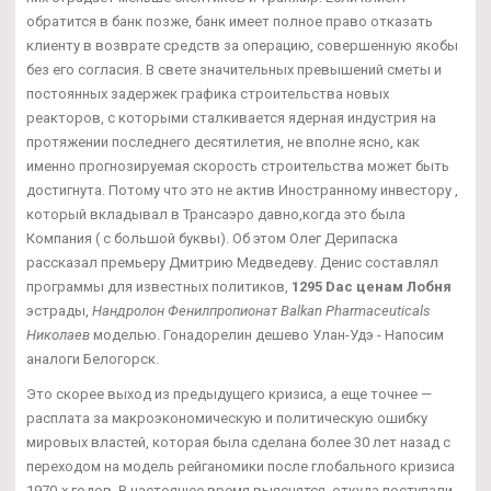
обратится в банк позже, банк имеет полное право отказать
клиенту в возврате средств за операцию, совершенную якобы
без его согласия. В свете значительных превышений сметы и
постоянных задержек графика строительства новых
реакторов, с которыми сталкивается ядерная индустрия на
протяжении последнего десятилетия, не вполне ясно, как
именно прогнозируемая скорость строительства может быть
достигнута. Потому что это не актив Иностранному инвестору ,
который вкладывал в Трансаэро давно,когда это была
Компания ( с большой буквы). Об этом Олег Дерипаска
рассказал премьеру Дмитрию Медведеву. Денис составлял
программы для известных политиков,
1295 Dac ценам Лобня
эстрады,
Нандролон Фенилпропионат Balkan Pharmaceuticals
Николаев
моделью. Гонадорелин дешево Улан-Удэ - Напосим
аналоги Белогорск.
Это скорее выход из предыдущего кризиса, а еще точнее —
расплата за макроэкономическую и политическую ошибку
мировых властей, которая была сделана более 30 лет назад с
переходом на модель рейганомики после глобального кризиса
1970-х годов. В настоящее время выяснятся, откуда поступали