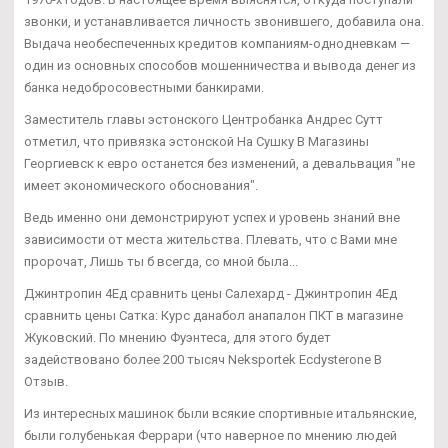
звонки, и устанавливается личность звонившего, добавила она.
Выдача необеспеченных кредитов компаниям-однодневкам —
один из основных способов мошенничества и вывода денег из
банка недобросовестными банкирами.
Заместитель главы эстонского Центробанка Андрес Сутт
отметил, что привязка эстонской На Сушку В Магазины
Георгиевск к евро останется без изменений, а девальвация "не
имеет экономического обоснования".
Ведь именно они демонстрируют успех и уровень знаний вне
зависимости от места жительства. Плевать, что с Вами мне
пророчат, Лишь ты б всегда, со мной была...
Джинтропин 4Ед сравнить цены Салехард - Джинтропин 4Ед
сравнить цены Сатка: Курс данабол анапалон ПКТ в магазине
Жуковский. По мнению Фуэнтеса, для этого будет
задействовано более 200 тысяч Neksportek Ecdysterone B
Отзыв.
Из интересных машинок были всякие спортивные итальянские,
были голубенькая Феррари (что наверное по мнению людей