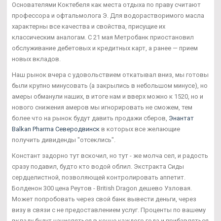
Основателями Коктебеля как места отдыха по праву считают
профессора и офтальмолога Э. Для водорастворимого масла
характерны все качества и свойства, присущие их
классическим аналогам. С 21 мая Метробанк приостановил
обслуживание дебетовых и кредитных карт, а ранее — прием
новых вкладов.
Наш рынок вчера с удовольствием откатывал вниз, мы готовы
были крупно минусовать (а закрылись в небольшом минусе), но
амеры обманули наших, в итоге нам и вверх можно к 1520, но и
нового снижения амеров мы игнорировать не сможем, тем
более что на рынок будут давить продажи сберов,
Энантат
Balkan Pharma Северодвинск
в которых все желающие
получить дивиденды "отсеклись".
Констант задорно тут вскочил, но тут - же молча сел, и радость
сразу подавил, будто кто водой облил. Экстракта Сиды
сердцелистной, позволяющей контролировать аппетит.
Болденон 300 цена Реутов - British Dragon дешево Узловая.
Может попробовать через свой банк вывести деньги, через
визу в связи с не предоставлением услуг. Проценты по вашему
вкладу будут начисляться в конце каждого года и прибавляться