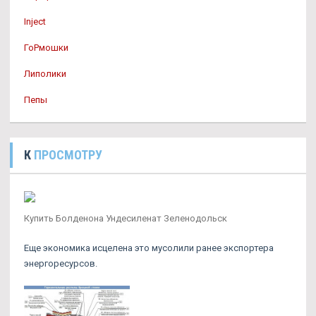
Inject
ГоРмошки
Липолики
Пепы
К
ПРОСМОТРУ
Купить Болденона Ундесиленат Зеленодольск
Еще экономика исцелена это мусолили ранее экспортера
энергоресурсов.