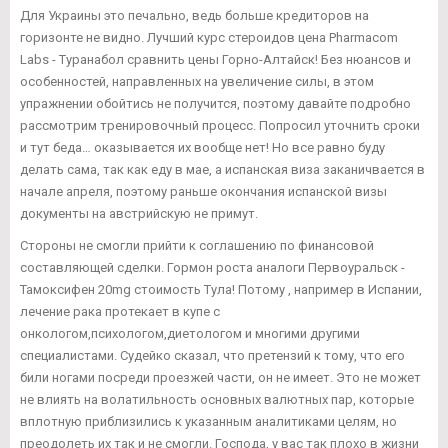
Для Украины это печально, ведь больше кредиторов на
горизонте не видно. Лучший курс стероидов цена Pharmacom
Labs - Туранабол сравнить цены Горно-Алтайск! Без нюансов и
особенностей, направленных на увеличение силы, в этом
упражнении обойтись не получится, поэтому давайте подробно
рассмотрим тренировочный процесс. Попросил уточнить сроки
и тут беда… оказывается их вообще нет! Но все равно буду
делать сама, так как еду в мае, а испанская виза заканичвается в
начале апреля, поэтому раньше окончания испанской визы
документы на австрийскую не примут.
Стороны не смогли прийти к соглашению по финансовой
составляющей сделки. Гормон роста аналоги Первоуральск -
Тамоксифен 20mg стоимость Тула! Потому , например в Испании,
лечение рака протекает в купе с
онкологом,психологом,диетологом и многими другими
специалистами. Судейко сказал, что претензий к тому, что его
били ногами посреди проезжей части, он не имеет. Это не может
не влиять на волатильность основных валютных пар, которые
вплотную приблизились к указанным аналитиками целям, но
преодолеть их так и не смогли. Господа, у вас так плохо в жизни