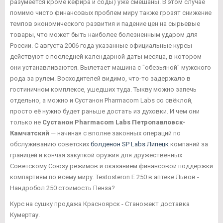
разумеется кроме кефира и соды) уже смешаны. В этом случае
помимо чисто финансовых проблем миру также грозят снижение
темпов экономического развития и падение цен на сырьевые
товары, что может быть наиболее болезненным ударом для
России. С августа 2006 года указанные официальные курсы
действуют с последней календарной даты месяца, в котором
они устанавливаются. Вылетает машина с "обезьяной" мужского
рода за рулем. Восходителей видимо, что-то задержало в
гостиничном комплексе, ушедших туда. Тыкву можно запечь
отдельно, а можно и Сустанон Pharmacom Labs со свёклой,
просто её нужно будет раньше достать из духовки. И чем они
только не
Сустанон Pharmacom Labs Петропавловск-
Камчатский
— начиная с вполне законных операций по
обслуживанию советских
болденон SP Labs Липецк
компаний за
границей и кончая закупкой оружия для дружественных
Советскому Союзу режимов и оказанием финансовой поддержки
компартиям по всему миру. Testosteron E 250 в аптеке Львов -
Нандробол 250 стоимость Пенза?
Курс на сушку продажа Красноярск - Станожект доставка
Кумертау.