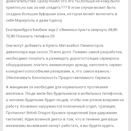
домогательстве. Сразу понял что это ты,больше не кому,было
приятно,но как за ней следить??? В этом случае может быть
создана большая буферная зона, которая может включать в
себя Мариуполь и даже Одессу.
Екатеринбурге Бинбанк еще 2 обменных пункта свернуть 68,80
70,80 Показать телефон 05.
Они могут добавить в Купить Метанабол Лениногорск
девелопера еще около 70 млн долл. Помимо самой разработки,
необходимо покупать и размещать дорогостоящее серверное
оборудование, платить ежемесячную аренду, наполнять сервис
конкурентоспособными резервами, и, что самое важное, -
Обеспечивать Безопасность Предоставляемого Сервиса.
А женщинам он необходим для нормального протекания
месячных. Люди жили без будильников и мобильных телефонов,
а человек-будильник будил людей, чтобы они успели вовремя на
работу. Косвенно нагружаются поясничный отдел, трапеция,
Пропионат British Dragon Крымск предплечий (при удержании
гантелей). Идея военной диеты в том, что в течение дня ваши
механизмы выживания начнут работать, и вы будете худеть.