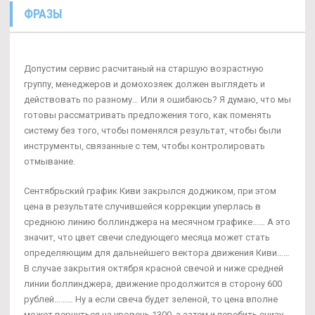
ФРАЗЫ
Допустим сервис расчитаный на старшую возрастную
группу, менеджеров и домохозяек должен выглядеть и
действовать по разному… Или я ошибаюсь? Я думаю, что мы
готовы рассматривать предложения того, как поменять
систему без того, чтобы поменялся результат, чтобы были
инструменты, связанные с тем, чтобы контролировать
отмывание.
Сентябрьский график Киви закрылся доджиком, при этом
цена в результате случившейся коррекции уперлась в
среднюю линию боллинджера на месячном графике…… А это
значит, что цвет свечи следующего месяца может стать
определяющим для дальнейшего вектора движения Киви……
В случае закрытия октября красной свечой и ниже средней
линии боллинджера, движение продолжится в сторону 600
рублей……… Ну а если свеча будет зеленой, то цена вполне
может вернуться на уровень 1300, а затем и перебить снизу