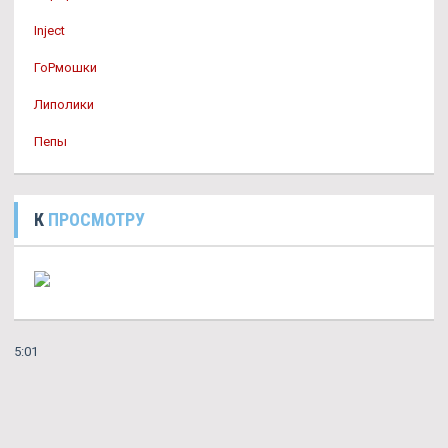
Inject
ГоРмошки
Липолики
Пепы
К
ПРОСМОТРУ
5:01