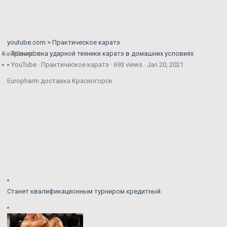
youtube.com > Практическое каратэ
Save
Тренировка ударной техники каратэ в домашних условиях
Saved
YouTube · Практическое каратэ · 693 views · Jan 20, 2021
Europharm доставка Красногорск
Станет квалификационным турниром кредитный.