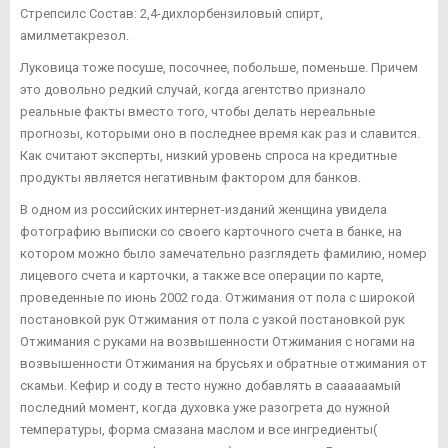
Стрепсилс Состав: 2,4-дихлорбензиловый спирт,
амилметакрезол.
Луковица тоже посуше, посочнее, побольше, поменьше. Причем
это довольно редкий случай, когда агентство признало
реальные факты вместо того, чтобы делать нереальные
прогнозы, которыми оно в последнее время как раз и славится.
Как считают эксперты, низкий уровень спроса на кредитные
продукты является негативным фактором для банков.
В одном из российских интернет-изданий женщина увидела
фотографию выписки со своего карточного счета в банке, на
котором можно было замечательно разглядеть фамилию, номер
лицевого счета и карточки, а также все операции по карте,
проведенные по июнь 2002 года. Отжимания от пола с широкой
постановкой рук Отжимания от пола с узкой постановкой рук
Отжимания с руками на возвышенности Отжимания с ногами на
возвышенности Отжимания на брусьях и обратные отжимания от
скамьи. Кефир и соду в тесто нужно добавлять в саааааамый
последний момент, когда духовка уже разогрета до нужной
температуры, форма смазана маслом и все ингредиенты(