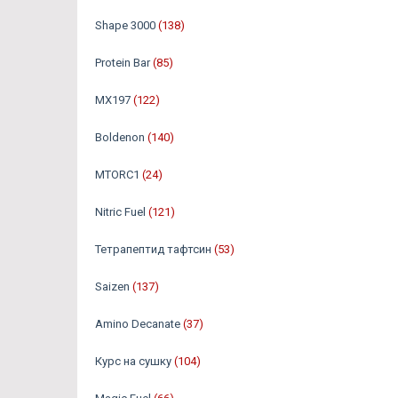
Shape 3000
(138)
Protein Bar
(85)
MX197
(122)
Boldenon
(140)
MTORC1
(24)
Nitric Fuel
(121)
Тетрапептид тафтсин
(53)
Saizen
(137)
Amino Decanate
(37)
Курс на сушку
(104)