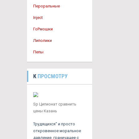
Пероральные
Inject
ГоРмошки
Липолики
Пепы
К
ПРОСМОТРУ
Sp Ципионат сравнить
цены Казань
Трудящихся" и просто
откровенное моральное
давление, граничащее с