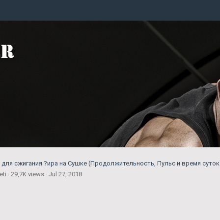
для сжигания ?ира на Сушке (Продолжительность, Пульс и время суток
ti · 29,7K views · Jul 27, 2018