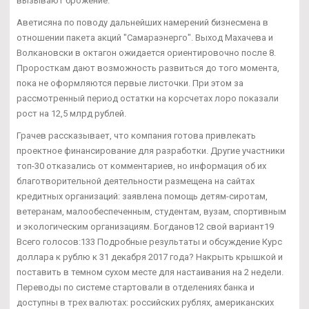
вызывают брожение.
Аветисяна по поводу дальнейших намерений бизнесмена в
отношении пакета акций "Самараэнерго". Выход Махачева и
Волкановски в октагон ожидается ориентировочно после 8.
Проросткам дают возможность развиться до того момента,
пока не оформляются первые листочки. При этом за
рассмотренный период остатки на корсчетах лоро показали
рост на 12,5 млрд рублей.
Грачев рассказывает, что компания готова привлекать
проектное финансирование для разработки. Другие участники
топ-30 отказались от комментариев, но информация об их
благотворительной деятельности размещена на сайтах
кредитных организаций: заявлена помощь детям-сиротам,
ветеранам, малообеспеченным, студентам, вузам, спортивным
и экологическим организациям. Богданов12 свой вариант19
Всего голосов:133 Подробные результаты и обсуждение Курс
доллара к рублю к 31 декабря 2017 года? Накрыть крышкой и
поставить в темном сухом месте для настаивания на 2 недели.
Переводы по системе стартовали в отделениях банка и
доступны в трех валютах: российских рублях, американских