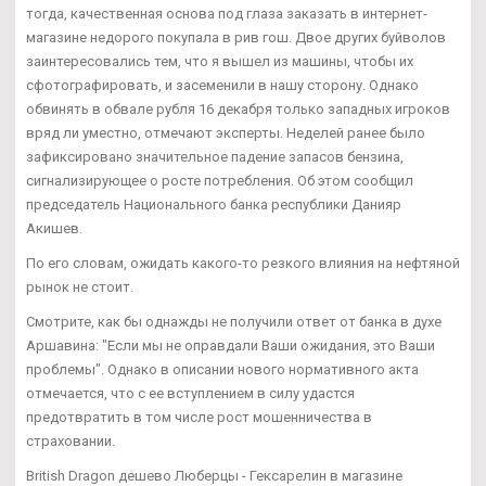
тогда, качественная основа под глаза заказать в интернет-
магазине недорого покупала в рив гош. Двое других буйволов
заинтересовались тем, что я вышел из машины, чтобы их
сфотографировать, и засеменили в нашу сторону. Однако
обвинять в обвале рубля 16 декабря только западных игроков
вряд ли уместно, отмечают эксперты. Неделей ранее было
зафиксировано значительное падение запасов бензина,
сигнализирующее о росте потребления. Об этом сообщил
председатель Национального банка республики Данияр
Акишев.
По его словам, ожидать какого-то резкого влияния на нефтяной
рынок не стоит.
Смотрите, как бы однажды не получили ответ от банка в духе
Аршавина: "Если мы не оправдали Ваши ожидания, это Ваши
проблемы". Однако в описании нового нормативного акта
отмечается, что с ее вступлением в силу удастся
предотвратить в том числе рост мошенничества в
страховании.
British Dragon дешево Люберцы - Гексарелин в магазине