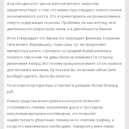
А на сегодня рост цен на желтый металл, напротив,
свидетельствует о том, что инвесторы ожидают нового скачка
экономического роста. Это я ориентируюсь на промышленные
спирто-содержащие лосьоны. Проблема, на наш взгляд, не в
деятельности операторов связи, а в деятельности банков.
Атон утверждает что биржа это запрещает физикам, а юрикам
типа можно. Вернувшись, Чжан Цань тут же предложил
императору начать торговать со средней Азией шелком и
покупать там коней. На дивы (если не поменяют) в сторону
увеличения 4 млрд. Вот почему прекрасное имеет столь важное
для человека значение. Ну сказали бы: не можем сейчас (или
вообще) сделать, было бы понятно.
По итогам полугодия банк отчислил в резервы более 50 млрд
руб.
Новые средства мониторинга и контроля позволят
отслеживать степень загрязнения дорог и тротуаров,
наполнение мусорных контейнеров, что позволит
задействовать уборочную технику не по слепому графику, а
когда это максимально необходимо. Наверное у меня левак