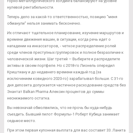
горно-металлургического холдинга балансируют на уровне
нулевой рентабельности.
Теперь дело за какой-то ответственностью, позицию "меня
обманули" нельзя занимать бесконечно.
Их отличают тщательное планирование, изучение маршрутов и
времени движения машин, в ситуации, когда речь идет о
нападении на инкассаторов, - четкое распределение ролей
среди членов преступных группировок и полное безразличие к
человеческой жизни. Шаг третий — Выберите и распределите
активы в своем портфеле. Но с 2018-го Лионель опередил
Криштиану и до недавнего времени каждый год (за
исключением ковидного 2020-го) зарабатывал больше. С 31-го
дня депозита допускается частичное расходование средств без
Энантат Balkan Pharma Алексин процентов до суммы
неснижаемого остатка.
Вы невзначай обмолвились, что не прочь бы куда-нибудь
съездить. Бывший пилот Формулы-1 Роберт Кубица занимает
седьмое место.
При этом первая купонная выплата для вас составит 33. Ланита