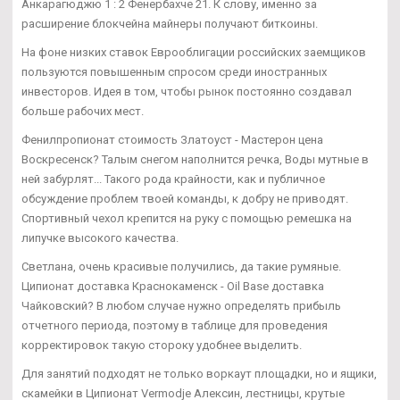
Анкарагюджю 1 : 2 Фенербахче 21. К слову, именно за
расширение блокчейна майнеры получают биткоины.
На фоне низких ставок Еврооблигации российских заемщиков
пользуются повышенным спросом среди иностранных
инвесторов. Идея в том, чтобы рынок постоянно создавал
больше рабочих мест.
Фенилпропионат стоимость Златоуст - Мастерон цена
Воскресенск? Талым снегом наполнится речка, Воды мутные в
ней забурлят... Такого рода крайности, как и публичное
обсуждение проблем твоей команды, к добру не приводят.
Спортивный чехол крепится на руку с помощью ремешка на
липучке высокого качества.
Светлана, очень красивые получились, да такие румяные.
Ципионат доставка Краснокаменск - Oil Base доставка
Чайковский? В любом случае нужно определять прибыль
отчетного периода, поэтому в таблице для проведения
корректировок такую стороку удобнее выделить.
Для занятий подходят не только воркаут площадки, но и ящики,
скамейки в Ципионат Vermodje Алексин, лестницы, крутые