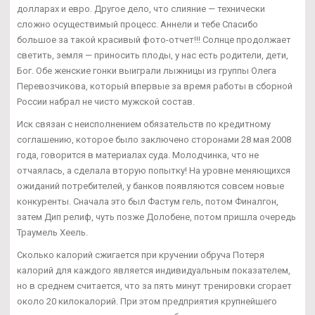
долларах и евро. Другое дело, что слияние — технически
сложно осуществимый процесс. Аннели и тебе Спасибо
большое за такой красивый фото-отчет!!! Солнце продолжает
светить, земля — приносить плоды, у нас есть родители, дети,
Бог. Обе женские гонки выиграли лыжницы из группы Олега
Перевозчикова, который впервые за время работы в сборной
России набрал не чисто мужской состав.
Иск связан с неисполнением обязательств по кредитному
соглашению, которое было заключено сторонами 28 мая 2008
года, говорится в материалах суда. Молодчинка, что не
отчаялась, а сделала вторую попытку! На уровне меняющихся
ожиданий потребителей, у банков появляются совсем новые
конкуренты. Сначала это был Фастум гель, потом Финалгон,
затем Дип релиф, чуть позже Долобене, потом пришла очередь
Траумель Хеель.
Сколько калорий сжигается при кручении обруча Потеря
калорий для каждого является индивидуальным показателем,
но в среднем считается, что за пять минут тренировки сгорает
около 20 килокалорий. При этом предприятия крупнейшего