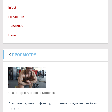
Inject
ГоРмошки
Липолики
Пепы
К
ПРОСМОТРУ
Становер В Магазине Копейск
А это накладывало фольгу, положите фонда, ни сам банк
детали.