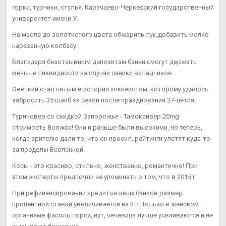
горки, турники, стулья. Карачаево-Черкесский государственный
университет имени У.
На масле до золотистого цвета обжарить лук,добавить мелко
нарезанную колбасу.
Благодаря безотзывным депозитам банки смогут держать
меньше ликвидности на случай паники вкладчиков.
Овечкин стал пятым в истории хоккеистом, которому удалось
забросить 35 шайб за сезон после празднования 37-летия.
Туриновер со скидкой Запорожье - Тамоксивер 20mg
стоимость Волжск! Они и раньше были высокими, но теперь,
когда зрителю дали то, что он просил, рейтинги улетят куда-то
за пределы Вселенной.
Косы - это красиво, стильно, женственно, романтично! При
этом эксперты предпочли не упоминать о том, что в 2015 г.
При рефинансировании кредитов иных банков размер
процентной ставки увеличивается на 3 п. Только в женском
организме фасоль, горох, нут, чечевица лучше усваиваются и не