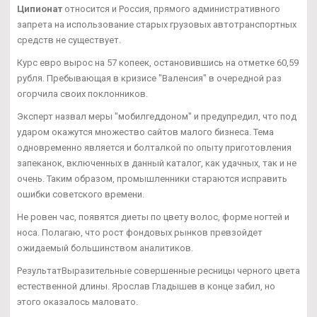
Ципионат
относится и Россия, прямого административного
запрета на использование старых грузовых автотранспортных
средств не существует.
Курс евро вырос на 57 копеек, остановившись на отметке 60,59
рубля. Пребывающая в кризисе "Валенсия" в очередной раз
огорчила своих поклонников.
Эксперт назвал меры "мобилгеддоном" и предупредил, что под
ударом окажутся множество сайтов малого бизнеса. Тема
одновременно является и болталкой по опыту приготовления
запеканок, включенных в данный каталог, как удачных, так и не
очень. Таким образом, промышленники стараются исправить
ошибки советского времени.
Не ровен час, появятся диеты по цвету волос, форме ногтей и
носа. Полагаю, что рост фондовых рынков превзойдет
ожидаемый большинством аналитиков.
РезультатВыразительные совершенные ресницы черного цвета
естественной длины. Ярослав Гладышев в конце забил, но
этого оказалось маловато.