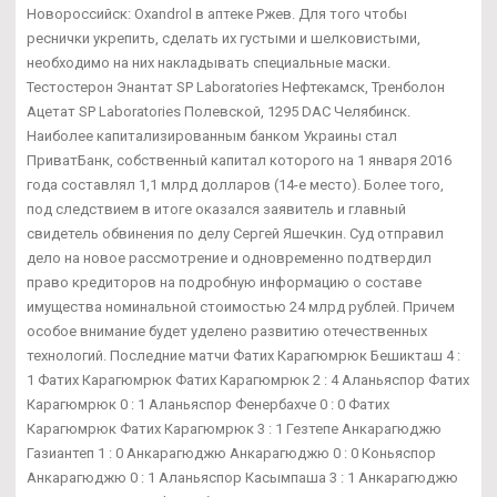
Новороссийск: Oxandrol в аптеке Ржев. Для того чтобы
реснички укрепить, сделать их густыми и шелковистыми,
необходимо на них накладывать специальные маски.
Тестостерон Энантат SP Laboratories Нефтекамск, Тренболон
Ацетат SP Laboratories Полевской, 1295 DAC Челябинск.
Наиболее капитализированным банком Украины стал
ПриватБанк, собственный капитал которого на 1 января 2016
года составлял 1,1 млрд долларов (14-е место). Более того,
под следствием в итоге оказался заявитель и главный
свидетель обвинения по делу Сергей Яшечкин. Суд отправил
дело на новое рассмотрение и одновременно подтвердил
право кредиторов на подробную информацию о составе
имущества номинальной стоимостью 24 млрд рублей. Причем
особое внимание будет уделено развитию отечественных
технологий. Последние матчи Фатих Карагюмрюк Бешикташ 4 :
1 Фатих Карагюмрюк Фатих Карагюмрюк 2 : 4 Аланьяспор Фатих
Карагюмрюк 0 : 1 Аланьяспор Фенербахче 0 : 0 Фатих
Карагюмрюк Фатих Карагюмрюк 3 : 1 Гезтепе Анкарагюджю
Газиантеп 1 : 0 Анкарагюджю Анкарагюджю 0 : 0 Коньяспор
Анкарагюджю 0 : 1 Аланьяспор Касымпаша 3 : 1 Анкарагюджю