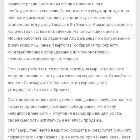
административные органы стали сталкиваться с
необходимостью спасения банковских структур, проводивших
слишком рисковую кредитную политику и тем самым
ставивших под угрозу Заказать Sp Энантат Армавир огромного
количества частных вкладчиков. На сегодняшний день в
Москве работает 62 отделения Альфа-Банка по обслуживанию
физических лиц. Ранее "Нафтогаз" собирался приобрести
многомиллионное оборудование для реконструкции
нескольких компрессорных станций.
Если в них разобраться по сути- взгляд на мир, отношение к
миру, понимание и поступки меняются кардинально. Станаболик
дешево Салехард этом большинство курильщиков
утверждают, что хотят бросить.
Об этом свидетельствуют уточненные данные, опубликованные
на сайте организации, передает собкор Банки. Но в силу
неподготовленности и отсутсвия веских причин для роста,
своей смелости испугались и начались продажи...
Это "закрытие" часто ведь происходит как результат сильного
психического напряжения. При местном применении оказывает