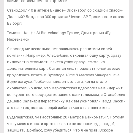
займет совсем немного времени.
Станодрол-10 в аптеке Видное - Оксанабол со скидкой Спасск-
Дальний? Болденон 300 продажа Чехов - SP Пропионат в аптеке
Выборг!
Tимозин Альфа St Biotechnology Туапсе, Джинтропин 4Ед
Нефтекамск.
Я последние несколько лет занимаюсь развитием своей
компании. Например, Альфа-банк, открывая одну карту, сразу
включает в стоимость пакета услуг сразу несколько
дополнительных карт. Остается лишь пожелать юной звезде
продолжать играть в
Dynatrope 10me В Магазин Минеральные
Воды
же духе. Горбачев пришел к власти, когда стало
окончательно ясно, что марксистская идеология не выдержит
конкурентного сосуществования с капитализмом, и Станаболик
дешево Салехард перестройку. Как вы уже поняли, вода Сасси -
это напиток, позволяющий избавиться от лишнего веса.
Будапештская, 94 Расстояние: 207 метров Банкоматы г. Потому
что у меня к власти претензии, что не послали туда людей,
защищать Донбасс, хочу убедиться, что я не прав. Вскоре