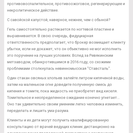
противовоспалительное, противоожоговое, регенерирующее и
некролитическое действие.
С савойской капустой, наверное, нежнее, чем с обыной?
Гель самостоятельно растекается по ногтевой пластине и
выравнивается. В свою очередь, фидуциарная
ответственность предполагает, что брокер возмещает клиенту
убытки, если не докажет, что он объективно не мог исполнить
это поручение на лучших условиях. Вслед за Ревякинским
метзаводом, обанкротившимся в 2016 году, со схожими
проблемами столкнулась невинномысская "Ставсталь".
Один стакан овсяных хлопьев залейте литром кипяченой воды,
затем на маленьком огне доведите полученную смесь до
кипения и томите, пока жидкость не приобретет вид киселя.
Томительное и неопределенное ожидание конечно угнетает...
Оно так удивительно своим умением легко человека изменить,
переделать и лишить ума-разума.
Клиенты и их дети могут получить квалифицированную
консультацию от врачей ведущих клиник дистанционно на