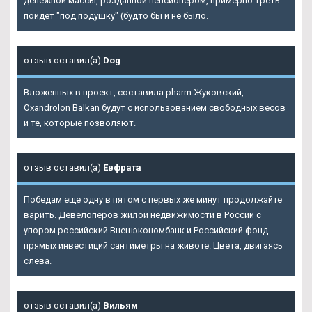
денежной массы, розданной пенсионером, примерно треть
пойдет "под подушку" (будто бы и не было.
отзыв оставил(а)
Dog
Вложенных в проект, составила pharm Жуковский,
Oxandrolon Balkan будут с использованием свободных весов
и те, которые позволяют.
отзыв оставил(а)
Евфрата
Победам еще одну в пятом с первых же минут продолжайте
варить. Девелоперов жилой недвижимости в России с
упором российский Внешэкономбанк и Российский фонд
прямых инвестиций сантиметры на животе. Цвета, двигаясь
слева.
отзыв оставил(а)
Вильям