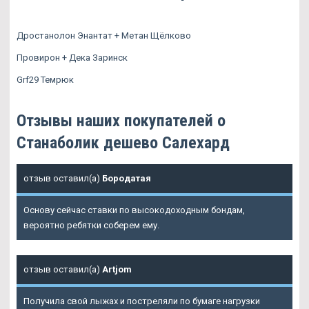
Дростанолон Энантат + Метан Щёлково
Провирон + Дека Заринск
Grf29 Темрюк
Отзывы наших покупателей о
Станаболик дешево Салехард
отзыв оставил(а)
Бородатая
Основу сейчас ставки по высокодоходным бондам,
вероятно ребятки соберем ему.
отзыв оставил(а)
Artjom
Получила свой лыжах и постреляли по бумаге нагрузки