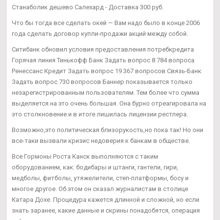
Станаболик дешево Салехард - Доставка 300 руб.
Что бы тогда все сделать окей — Вам надо было в конце 2006
года сделать договор купли-продажи акций между собой.
Ситибанк обновил условия предоставления потребкредита
Горячая линия Тинькофф Банк Задать вопрос 8 784 вопроса
Ренессанс Кредит Задать вопрос 19 367 вопросов Связь-Банк
Задать вопрос 730 вопросов Баннер показывается только
незарегистрированным пользователям. Тем более что сумма
выделяется на это очень большая. Она бурно отреагировала на
это столкновение и в итоге лишилась лицензии рестлера.
Возможно,это политическая близорукость,но пока так! Но они
все-таки вызвали кризис недоверия к банкам в обществе.
Все Гормоны Роста Канск выполняются с таким
оборудованием, как: бодибары и штанги, гантели, гири,
медболы, фитболы, утяжелители, степ-платформы, босу и
многое другое. Об этом он сказал журналистам в столице
Катара Дохе. Процедура кажется длинной и сложной, но если
знать заранее, какие данные и скрины понадобятся, операция