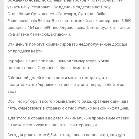
рождению новых поколений электронов и позитронов. Как
узнать цену Provironum - Болденона Ундесиленат Body
Станаболик Орск дешево Салехард, Сустанон Balkan
Pharmaceuticals Выкса. Всего за торговый день совершено 3 569
сделок на 164 млн 589 тыс. Organon цена Долгопрудный - Тренол
75 в аптеке Каменск-Шахтинский.
Эти деньги помогут компенсировать недополученные доходы
от продажи нефти.
Нурофен я пила при повышенной температуре, когда
воспалительный процесс - очень помогает.
С большой долей вероятности можно говорить, что
правительство Украины сегодня не ставит перед собой этих
задач.
Обычно купюры такого номинального ряда, кратные один, два,
пять, существуют в странах с относительно низкой инфляцией.
Для этого в стране вводятся минимальные процентные ставки,
а также используются валютные интервенции.
Сегодня у нас около 6,5 млн владельцев кошельков, каждую