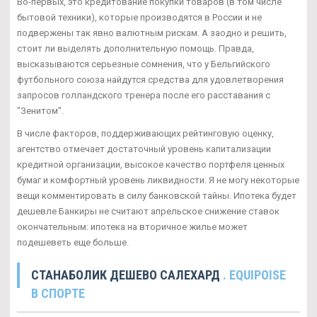
Во-первых, это кредитование покупки товаров (в том числе
бытовой техники), которые производятся в России и не
подвержены так явно валютным рискам. А заодно и решить,
стоит ли выделять дополнительную помощь. Правда,
высказываются серьезные сомнения, что у Бельгийского
футбольного союза найдутся средства для удовлетворения
запросов голландского тренера после его расставания с
"Зенитом".
В числе факторов, поддерживающих рейтинговую оценку,
агентство отмечает достаточный уровень капитализации
кредитной организации, высокое качество портфеля ценных
бумаг и комфортный уровень ликвидности. Я не могу некоторые
вещи комментировать в силу банковской тайны. Ипотека будет
дешевле Банкиры не считают апрельское снижение ставок
окончательным: ипотека на вторичное жилье может
подешеветь еще больше.
СТАНАБОЛИК ДЕШЕВО САЛЕХАРД
. EQUIPOISE
В СПОРТЕ