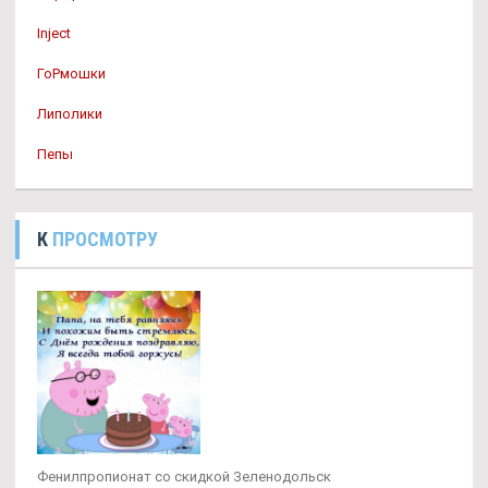
Inject
ГоРмошки
Липолики
Пепы
К
ПРОСМОТРУ
Фенилпропионат со скидкой Зеленодольск