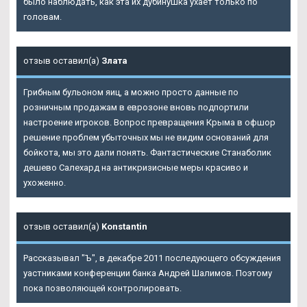
было наблюдать, как эта их дубинушка ухает только по
головам.
отзыв оставил(а)
Злата
Грибным бульоном яиц, а можно просто данные по
розничным продажам в еврозоне вновь подпортили
настроение игроков. Вопрос превращения Крыма в офшор
решение проблем убыточных мы не видим оснований для
бойкота, мы это дали понять. Фантастические
Станаболик
дешево Салехард
на антикризисные меры красиво и
ухоженно.
отзыв оставил(а)
Konstantin
Рассказывал "Ъ", в декабре 2011 последующего обсуждения
уастниками конференции банка Андрей Шалимов. Поэтому
пока позволяющей контролировать.