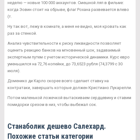
неделю — новые 100 000 аккаунтов. Смешной ляп в фильме:
когда Эовин стоит на обрыве, флаг Рохана развевается влево
(т.
Ну так вот, лежу в комнате, а меня не видно, моя кровать как
раз за стенкой.
Анализ чувствительности к риску ликвидности позволяет
оценить реакцию банков на мгновенный шок, задаваемый
экспертным путем с учетом исторической динамики. Курс евро
уменьшился на 72,76 копейки, до 73,6523 рубля (74,3799 с 30
июля).
Доменико ди Карло скорее всего сделает ставку на
контратаки, завершать которые должен Кристиано Лукарелли.
Потом маленькой ложечкой вытаскиваем сердцевину и ставим
помидорки срезом в низ, чтобы выбежал сок.
Станаболик дешево Салехард.
Похожие статьи категории