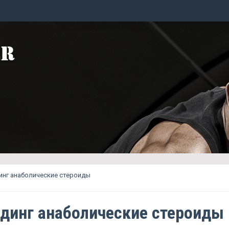
инг анаболические стероиды
динг анаболические стероиды