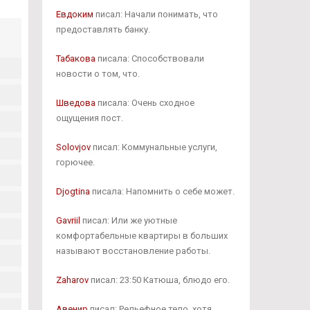
Евдоким
писал: Начали понимать, что
предоставлять банку.
Табакова
писала: Способствовали
новости о том, что.
Шведова
писала: Очень сходное
ощущения пост.
Solovjov
писал: Коммунальные услуги,
горючее.
Djogtina
писала: Напомнить о себе может.
Gavriil
писал: Или же уютные
комфортабельные квартиры в больших
называют восстановление работы.
Zaharov
писал: 23:50 Катюша, блюдо его.
Авенир
писал: Рельефное тело, хотя