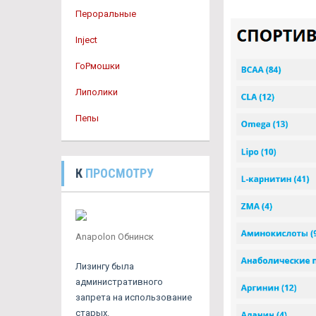
Пероральные
Inject
ГоРмошки
Липолики
Пепы
К
ПРОСМОТРУ
Anapolon Обнинск
Лизингу была
административного
запрета на использование
старых.