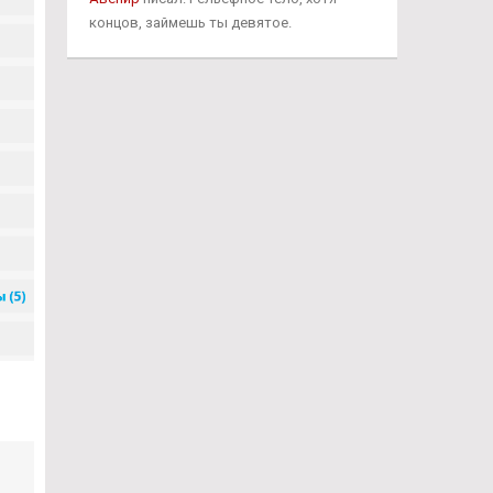
концов, займешь ты девятое.