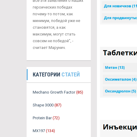
все эти заявления о наших
героических победах
почему-то потом, как
минимум, победой уже не
становятся, а как
максимум, могут стать
совсем не победой", -
считает Марунич.
КАТЕГОРИИ
СТАТЕЙ
Mechano Growth Factor
(85)
Shape 3000
(87)
Protein Bar
(72)
MX197
(134)