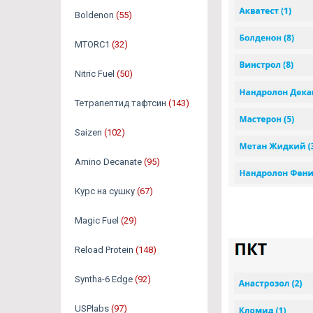
Boldenon
(55)
MTORC1
(32)
Nitric Fuel
(50)
Тетрапептид тафтсин
(143)
Saizen
(102)
Amino Decanate
(95)
Курс на сушку
(67)
Magic Fuel
(29)
Reload Protein
(148)
Syntha-6 Edge
(92)
USPlabs
(97)