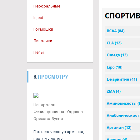
Пероральные
Inject
ГоРмошки
Липолики
Пепы
К
ПРОСМОТРУ
Нандролон
Фенилпропионат Organon
Орехово-Зуево
Гол перечеркнул армянка,
поэтому долму.