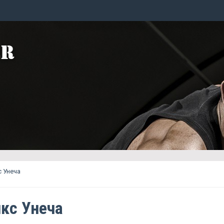
 Унеча
кс Унеча