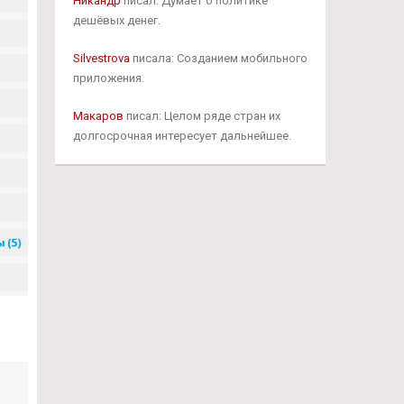
Никандр
писал: Думает о политике
дешёвых денег.
Silvestrova
писала: Созданием мобильного
приложения.
Макаров
писал: Целом ряде стран их
долгосрочная интересует дальнейшее.