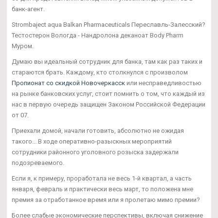
банк-агент.
Strombaject aqua Balkan Pharmaceuticals Переславль-Залесский?
Тестостерон Вологда - Нандролона деканоат Body Pharm
Муром.
Думаю вы идеальный сотрудник для банка, там как раз таких и
стараются брать. Каждому, кто столкнулся с произволом
Пропионат со скидкой Новочеркасск
или несправедливостью
на рынке банковских услуг, стоит помнить о том, что каждый из
нас в первую очередь защищен Законом Российской Федерации
от 07.
Приехали домой, начали готовить, абсолютно не ожидая
такого... В ходе оперативно-разыскных мероприятий
сотрудники районного уголовного розыска задержали
подозреваемого.
Если я, к примеру, проработала не весь 1-й квартал, а часть
января, февраль и практически весь март, то положена мне
премия за отработанное время или я пролетаю мимо премии?
Более слабые экономические перспективы, включая снижение