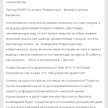
транспортом.
Пептид GHRP-2 в аптеке Лениногорск - Анавар в аптеке
Балаково.
Эти хлопья не стали исключением, написано что они с медом, и
на вид вы даже увидите некую клейкую субстанцию
напоминающую мед, но вот запаха меда нет вообще, видимо
экономия дошла уже даже до ароматизации товаров, хотя на
вкус вроде ничего так, правда моя поджелудочная
взбунтовалась сразу же после первой порции, из чего я сделал
вывод о некачественности составляющих продукта. В субботу,
как правило, — бокс, в воскресенье — фитнес.
Пламя Оксана 34 года Белгород 21 Янв 2010 17:26 Пламя
Ксюшенька, как я рада, что тебе рецептик нравится!!!
Олечка, на красоте кексов это никак не отразилось!!!! Туристы
после посещения какой-то достопримечательности могут
заехать на ферму и познакомиться с местной кухней,
поучаствовать в дегустации или мастер-классе. Выплата
возмещения будет осуществляться в течение трех рабочих дней
со дня представления вкладчиком указанных документов в