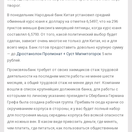
творог.
В понедельник Народный банк Китая установил средний
обменный курс юаня к доллару на отметке 6,5497, что на 296
пунктов меньше фиксинга минувшей пятницы, когда курс юаня
составлял 6,5793. От того, какой политический выбор будет
сделан, зависит очень многое не только для Китая, но и для
всего мира. Банк готов предоставить довольно крупную сумму
— до
Дростанолон Пропионат + Суст Магнитогорск
5 млн
рублей.
Промсвязьбанк требует от своих заемщиков стаж трудовой
деятельности на последнем месте работы не менее шести
месяцев, а общий трудовой стаж не менее двух лет. Компании
вошли в список крупнейших должников банка, для работы с
которыми по личному указанию президента Сбербанка Германа
Грефа была создана рабочая группа. Прибавьте сюда кранчи со
скручиванием корпуса в стороны, и у вас будет полный набор
для построения мышц середины корпуса без всякой опасности
для ножных вен. В каком виде привозить деньги, где менять,
чем платить, где питаться, как пользоваться общественным