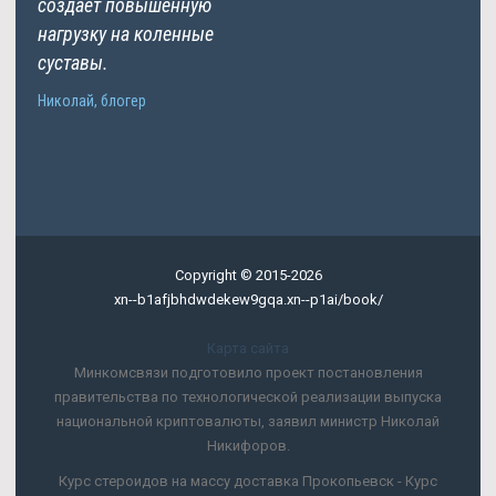
создает повышенную
нагрузку на коленные
суставы.
Николай, блогер
Copyright © 2015-2026
xn--b1afjbhdwdekew9gqa.xn--p1ai/book/
Карта сайта
Минкомсвязи подготовило проект постановления
правительства по технологической реализации выпуска
национальной криптовалюты, заявил министр Николай
Никифоров.
Курс стероидов на массу доставка Прокопьевск - Курс