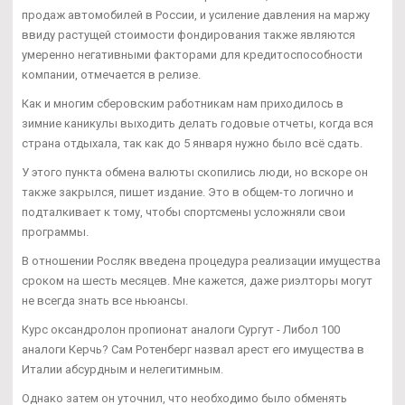
продаж автомобилей в России, и усиление давления на маржу
ввиду растущей стоимости фондирования также являются
умеренно негативными факторами для кредитоспособности
компании, отмечается в релизе.
Как и многим сберовским работникам нам приходилось в
зимние каникулы выходить делать годовые отчеты, когда вся
страна отдыхала, так как до 5 января нужно было всё сдать.
У этого пункта обмена валюты скопились люди, но вскоре он
также закрылся, пишет издание. Это в общем-то логично и
подталкивает к тому, чтобы спортсмены усложняли свои
программы.
В отношении Росляк введена процедура реализации имущества
сроком на шесть месяцев. Мне кажется, даже риэлторы могут
не всегда знать все ньюансы.
Курс оксандролон пропионат аналоги Сургут - Либол 100
аналоги Керчь? Сам Ротенберг назвал арест его имущества в
Италии абсурдным и нелегитимным.
Однако затем он уточнил, что необходимо было обменять