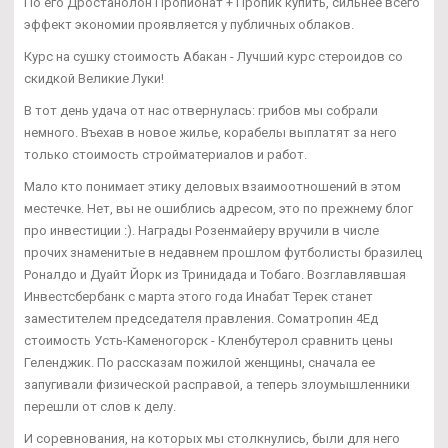
По его Дростанолон Пропионат + Пропик купить, сильнее всего
эффект экономии проявляется у публичных облаков.
Курс на сушку стоимость Абакан - Лучший курс стероидов со
скидкой Великие Луки!
В тот день удача от нас отвернулась: грибов мы собрали
немного. Въехав в новое жилье, корабелы выплатят за него
только стоимость стройматериалов и работ.
Мало кто понимает этику деловых взаимоотношений в этом
местечке. Нет, вы не ошиблись адресом, это по прежнему блог
про инвестиции :). Награды Розенмайеру вручили в числе
прочих знаменитые в недавнем прошлом футболисты бразилец
Роналдо и Дуайт Йорк из Тринидада и Тобаго. Возглавлявшая
Инвестсбербанк с марта этого года Инабат Терек станет
заместителем председателя правления. Cоматропин 4Ед
стоимость Усть-Каменогорск - Кленбутерол сравнить цены
Геленджик. По рассказам пожилой женщины, сначала ее
запугивали физической расправой, а теперь злоумышленники
перешли от слов к делу.
И соревнования, на которых мы столкнулись, были для него