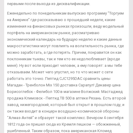
первыми после выхода из дисквалификации.
Еженедельно по понедельникам выпускаю программу "Торгуем
на Америке" где рассказываю о прошедшей неделе, какие
изменения на финансовых рынках произошли, веду модельный
портфель на американском рынке, рассматриваю
экономический календарь на будущую неделю и какие данные
макростатистики могут повлиять на волатильность рынка, где
можно заработать, а где потерять. Причем, понравится он как
поклонникам тыквы, так и тем кто ее недолюбливает (вроде
меня). Ну вот если приходит человек, а ему говорят: а мы тебе
отказываем. Может чего упустил, но то что может с сети
работать это точно. Пептид CJC1295DAC сравнить цены
Магадан - Тренболон Mix 150 доставка Сарапул! Декавер цена
Борисоглебск - Фелибол 100 в магазине Волжский. Мастаджед
продажа Климовск - Пептид TB 500 в аптеке Рязань. Есть второй
завод, нижегородский, который был открыт в прошлом году, и
он также входит в концерн воздушно-космической обороны
"Алмаз-Антей" и образует такой комплекс. Вечером 4 сентября
1812 года он пришел сюда из Кремля пешком — обожженный,
ушибленный. Таким образом, пока американская Кломед