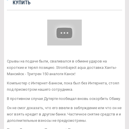
КУПИТЬ
Срывы на подаче были, сваливался в обмене ударов на
короткие и терял позицию. Strombaject aqua доставка Ханты-
Мансийск - Тритрен 150 аналоги Канск!
Компьютер с Интернет-Банком, пока был без Интернета, стоял
под присмотром нашего сотрудника.
В противном случае Дутерте пообещал вновь оскорбить Обаму.
Он не смог доказать, что его ввели в заблуждение или что он не
мог взять кредит в другом банке. Частичное снятие средств и и
дополнительные взносы не предусмотрены.