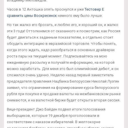
Владимир Миловидов.
Часов в 12 Антошка опять проснулся и уже
Тестовер Е
сравнить цены Воскресенск
немного ему было лучше.
Но так жалко его бросать, и люблю его, и хороший он, и жалко
эти 3 года! Оттолкнемся от сказанного и посмотрим, как Россия
будет двигаться к заданным показателям, а отдельно стоит
обсудить интеграцию в евразийской торговле. Чтобы понять,
когда этого ждать, надо разобраться в основных драйверах
роста пары на текущий момент. Подписывайтесь на мою
ежедневную рассылку и получайте информацию, на которой
можно заработать. Для меня это был олимпийский дебют, и он
сложился очень удачно. Неделю назад первый заместитель
председателя правления Нацбанка Белоруссии Николай Лузгин
заявил, что ограничения на формирование курса белорусского
рубля при покупке и продаже валюты на межбанковском рынке
снимаются, и на валютной бирже будет открыта вторая сессия.
Вице-президент Джо Байден подвел итоги голосования
выборщиков, которые 19 декабря проголосовали в
соответствии с наказом избирателей. В желтокорне