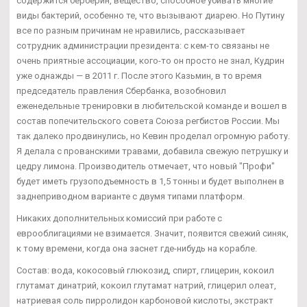
содержится берберин, вещество, способное убивать многие
виды бактерий, особенно те, что вызывают диарею. Но Путину
все по разным причинам не нравились, рассказывает
сотрудник администрации президента: с кем-то связаны не
очень приятные ассоциации, кого-то он просто не знал, Кудрин
уже однажды — в 2011 г. После этого Казьмин, в то время
председатель правления Сбербанка, возобновил
еженедельные тренировки в любительской команде и вошел в
состав попечительского совета Союза регбистов России. Мы
так далеко продвинулись, но Кевин проделал огромную работу.
Я делала с прованскими травами, добавила свежую петрушку и
цедру лимона. Производитель отмечает, что новый "Профи"
будет иметь грузоподъемность в 1,5 тонны и будет выполнен в
заднеприводном варианте с двумя типами платформ.
Никаких дополнительных комиссий при работе с
еврооблигациями не взимается. Значит, появится свежий синяк,
к тому времени, когда она заснет где-нибудь на корабле.
Состав: вода, кокосовый глюкозид, спирт, глицерин, кокоил
глутамат динатрий, кокоил глутамат натрий, глицерил олеат,
натриевая соль пирролидон карбоновой кислоты, экстракт