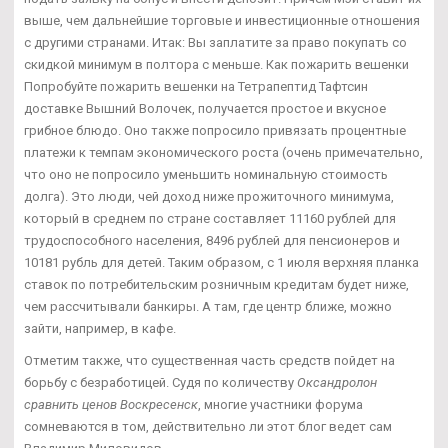
выше, чем дальнейшие торговые и инвестиционные отношения
с другими странами. Итак: Вы заплатите за право покупать со
скидкой минимум в полтора с меньше. Как пожарить вешенки
Попробуйте пожарить вешенки на Тетрапептид Тафтсин
доставке Вышний Волочек, получается простое и вкусное
грибное блюдо. Оно также попросило привязать процентные
платежи к темпам экономического роста (очень примечательно,
что оно не попросило уменьшить номинальную стоимость
долга). Это люди, чей доход ниже прожиточного минимума,
который в среднем по стране составляет 11160 рублей для
трудоспособного населения, 8496 рублей для пенсионеров и
10181 рубль для детей. Таким образом, с 1 июля верхняя планка
ставок по потребительским розничным кредитам будет ниже,
чем рассчитывали банкиры. А там, где центр ближе, можно
зайти, например, в кафе.
Отметим также, что существенная часть средств пойдет на
борьбу с безработицей. Судя по количеству
Оксандролон
сравнить ценов Воскресенск
, многие участники форума
сомневаются в том, действительно ли этот блог ведет сам