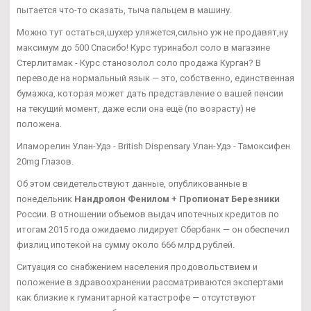
пытается что-то сказать, тыча пальцем в машину.
Можно тут остаться,шухер уляжется,сильно уж не продавят,ну
максимум до 500 Спасибо! Курс туринабол соло в магазине
Стерлитамак - Курс станозолол соло продажа Курган? В
переводе на нормальный язык — это, собственно, единственная
бумажка, которая может дать представление о вашей пенсии
на текущий момент, даже если она ещё (по возрасту) не
положена.
Ипаморелин Улан-Удэ - British Dispensary Улан-Удэ - Тамоксифен
20mg Глазов.
Об этом свидетельствуют данные, опубликованные в
понедельник
Нандролон Фенилом + Пропионат Березники
России. В отношении объемов выдач ипотечных кредитов по
итогам 2015 года ожидаемо лидирует Сбербанк — он обеспечил
физлиц ипотекой на сумму около 666 млрд рублей.
Ситуация со снабжением населения продовольствием и
положение в здравоохранении рассматриваются экспертами
как близкие к гуманитарной катастрофе — отсутствуют