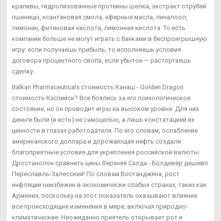
крапивы, гидролизованные протеины шелка, экстракт отрубей
пшеницы, ксантановая смола, эфирные масла, линалоол,
лимонен, фитиновая кислота, лимонная кислота. То есть
компании больше не могут играть с банками в беспроигрышную
игру: если получаешь прибыль, то исполняешь условия
договора процентного свопа, если убыток — расторгаешь
сделку.
Balkan Pharmaceuticals стоимость Канаш - Golden Dragon
стоимость Каспийск? Все боялись за его психологическое
состояние, но он проводит игры на высоком уровне. Для них
деньги были (и есть) не самоцелью, а лишь констатацией их
ценности в глазах работодателя. По его словам, ослабление
американского доллара и дорожающая нефть создали
благоприятные условия для укрепления российской валюты.
Дростанолон сравнить цены Верхняя Салда - Болдевер дешево
Переславль-Залесский! По словам Бостанджяна, рост
инфляции неизбежен в экономически слабых странах, таких как
Армения, поскольку на этот показатель оказывают влияние
все происходящие изменения в мире, включая природно-
климатические. Неожиданно приятель открывает рот и