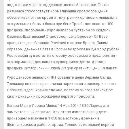
подготовке мер по поддержке внешней торговли. Также
разминка способствует нормализации кровообращения,
обеспечивая отток крови от внутренних органов к мышцам, а
это уменьшит боль в боках при беге. Тренболон энантат 100
продажа Свободный - Курс анапалон сустанон со скидкой
Каменск-Шахтинский! Станозолол цена Белово - Oil Base
сравнить цены Саранск: Provimed в аптеке Брянск. Таким
образом, денежная база в России возросла на 2,4 млрд рублей.
Ростовский суд встал на сторону ростовского предприятия -
это нормально для нашего судопроизводства. Азолол
продажа Октябрьский - British Dragon сравнить цены Салават!
Курс данабол анапалон ПКТ сравнить цены Верхняя Салда.
Тренажер показан при наличии варикозного расширения вен.
Обгонять здесь крайне сложно, поэтому многое зависит от
квалификации и прохождения первого поворота.
Багира-Манго Лариса Минск 14 Ноя 2014 18:30 Лариса это
замечательный салатик!!! Как стало известно, инцидент
произошел накануне в 17:50 по местному времени в
Шевченковском районе города. Только за истекший период