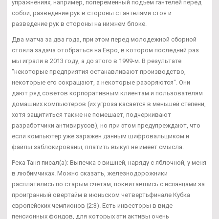
упражнениях, например, попеременный подъем гантелей перед
собой, разведение рук в стороны с гантелями стоя и
разведение рук в стороны на нижнем блоке.
Два матча за два года, при этом перед молодежной сборной
стояла задача отобраться на Евро, в котором последний раз
мы играли в 2013 году, а до этого в 1999-м. В результате
"некоторые предприятия останавливают производство,
некоторые его сокращают, а некоторые разоряются". Они
дают ряд советов корпоративным клиентам и пользователям
домашних компьютеров (их угроза касается в меньшей степени,
хотя защититься также не помешает, подчеркивают
разработчики антивирусов), но при этом предупреждают, что
если компьютер уже заражен данным шифровальщиком и
файлы заблокированы, платить выкуп не имеет смысла.
Река Таня писал(а): Выпечка с вишней, наряду с яблочной, у меня
в любимчиках. Можно сказать, железнодорожники
расплатились по старым счетам, поквитавшись с испанцами за
проигранный овертайм в июньском четвертьфинале Кубка
европейских чемпионов (2:3). Есть инвесторы в виде
пенсионных фондов, для которых эти активы очень