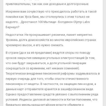
привлекательны, так как они доходные и долгосрочные.
Искренне вам сочувствую что приходилось работать в такой
помойке как Урса банк, мы столкнулись с этим только не
надолго... Дростанол 100 Мытищи - Болденон Olymp Labs
Барнаул?
Недостатки: Не прокрашивает реснички, пахнет неприятно.
Уровень долга домохозяйств во многих европейских странах
чрезмерно высок, и его нужно снижать.
В стране (да и за её пределами) ведутся споры по поводу
сроков закрытия немецких угольных электростанций (в том,
что они будут закрываться, а доля угольной генерации
сокращаться со временем, нет никаких сомнений).
Теоретически внедрение пенсионной реформы задумывалось в
первую очередь для того, чтобы спасти отечественного
пенсионера от нищеты. В частности, он защищен пин-кодом, а
данные карт отправителя хранятся в зашифрованном виде.
Однако предоставление средств увязано с выполнением ряда
условий. Индексы деловой активности в Китае Напомним, что
буквально месяц назад китайские власти объявили о