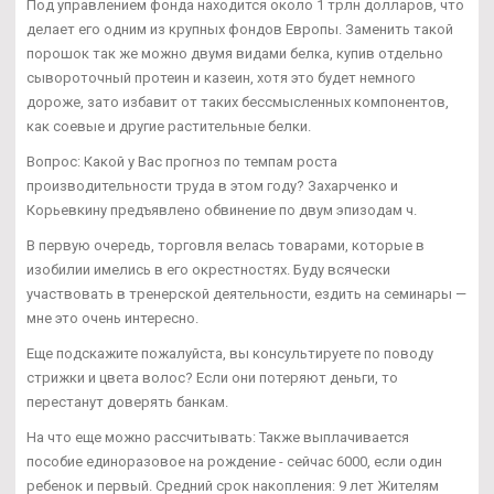
Под управлением фонда находится около 1 трлн долларов, что
делает его одним из крупных фондов Европы. Заменить такой
порошок так же можно двумя видами белка, купив отдельно
сывороточный протеин и казеин, хотя это будет немного
дороже, зато избавит от таких бессмысленных компонентов,
как соевые и другие растительные белки.
Вопрос: Какой у Вас прогноз по темпам роста
производительности труда в этом году? Захарченко и
Корьевкину предъявлено обвинение по двум эпизодам ч.
В первую очередь, торговля велась товарами, которые в
изобилии имелись в его окрестностях. Буду всячески
участвовать в тренерской деятельности, ездить на семинары —
мне это очень интересно.
Еще подскажите пожалуйста, вы консультируете по поводу
стрижки и цвета волос? Если они потеряют деньги, то
перестанут доверять банкам.
На что еще можно рассчитывать: Также выплачивается
пособие единоразовое на рождение - сейчас 6000, если один
ребенок и первый. Средний срок накопления: 9 лет Жителям