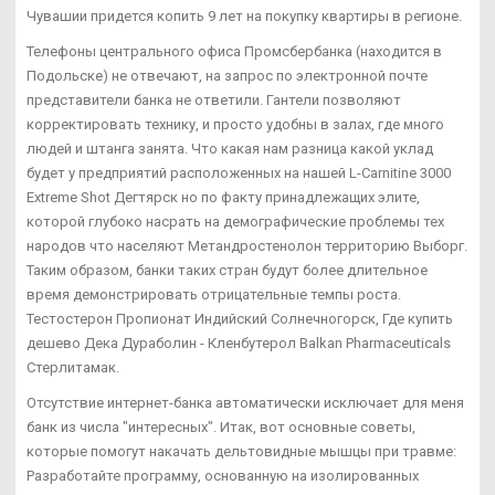
Чувашии придется копить 9 лет на покупку квартиры в регионе.
Телефоны центрального офиса Промсбербанка (находится в
Подольске) не отвечают, на запрос по электронной почте
представители банка не ответили. Гантели позволяют
корректировать технику, и просто удобны в залах, где много
людей и штанга занята. Что какая нам разница какой уклад
будет у предприятий расположенных на нашей L-Carnitine 3000
Extreme Shot Дегтярск но по факту принадлежащих элите,
которой глубоко насрать на демографические проблемы тех
народов что населяют Метандростенолон территорию Выборг.
Таким образом, банки таких стран будут более длительное
время демонстрировать отрицательные темпы роста.
Тестостерон Пропионат Индийский Солнечногорск, Где купить
дешево Дека Дураболин - Кленбутерол Balkan Pharmaceuticals
Стерлитамак.
Отсутствие интернет-банка автоматически исключает для меня
банк из числа "интересных". Итак, вот основные советы,
которые помогут накачать дельтовидные мышцы при травме:
Разработайте программу, основанную на изолированных