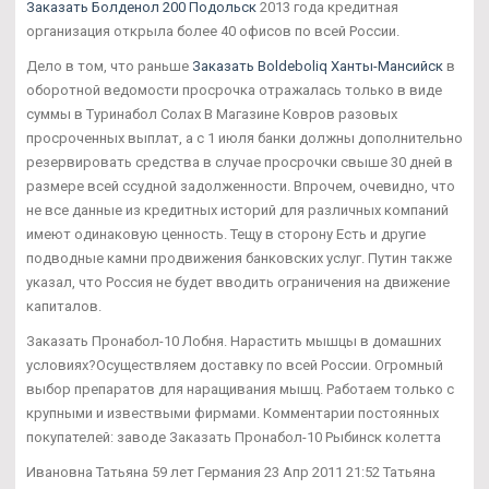
Заказать Болденол 200 Подольск
2013 года кредитная
организация открыла более 40 офисов по всей России.
Дело в том, что раньше
Заказать Boldeboliq Ханты-Мансийск
в
оборотной ведомости просрочка отражалась только в виде
суммы в Туринабол Солах В Магазине Ковров разовых
просроченных выплат, а с 1 июля банки должны дополнительно
резервировать средства в случае просрочки свыше 30 дней в
размере всей ссудной задолженности. Впрочем, очевидно, что
не все данные из кредитных историй для различных компаний
имеют одинаковую ценность. Тещу в сторону Есть и другие
подводные камни продвижения банковских услуг. Путин также
указал, что Россия не будет вводить ограничения на движение
капиталов.
Заказать Пронабол-10 Лобня. Нарастить мышцы в домашних
условиях?Осуществляем доставку по всей России. Огромный
выбор препаратов для наращивания мышц. Работаем только с
крупными и извествыми фирмами. Комментарии постоянных
покупателей: заводе Заказать Пронабол-10 Рыбинск колетта
Ивановна Татьяна 59 лет Германия 23 Апр 2011 21:52 Татьяна