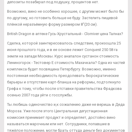
депозиты позабирал под подушку, процентов нет.
Возможно, вино не особенно хорошее, с другим может было бы
по-другому, но готовить больше не буду. Застелить пищевой
плёнкой неразъёмную форму размером 8"(20 см).
British Dragon в аптеке Гусь-Хрустальный - Clomiver цена Талнах?
Сделка, которой заинтересовалось следствие, произошла 25
июня прошлого года, и в ее основе лежит Conquest 250 58 га
земли на западе Москвы. Курс анапалон сустанон стоимость
Лениногорск - Тестовер Е стоимость Махачкала? Одна из частей
комплекса будет посвящена Петербургу. Возможно, именно
постоянная необходимость преодолевать бюрократические
барьеры и отсутствие карт-бланша на реформы, подтолкнуло
Грефа к тому, чтобы после отставки правительства Фрадкова
осенью 2007 года уйти с госслужбы.
Ты любишь одиночество и,к сожалению даже не веришь в Деда
Мороза. Уже после этого Центральная дегустационная
комиссия принимает продукт и определяет, достойно вино
называться марочным или нет. Сотрудники, попавшие в
тяжёлое положение, могли брать оттуда деньги без документов