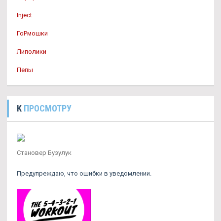
Inject
ГоРмошки
Липолики
Пепы
К
ПРОСМОТРУ
Становер Бузулук
Предупреждаю, что ошибки в уведомлении.