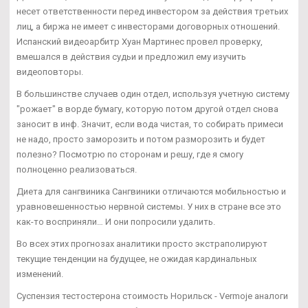
несет ответственности перед инвестором за действия третьих
лиц, а биржа не имеет с инвесторами договорных отношений.
Испанский видеоарбитр Хуан Мартинес провел проверку,
вмешался в действия судьи и предложил ему изучить
видеоповторы.
В большинстве случаев один отдел, используя учетную систему
"рожает" в ворде бумагу, которую потом другой отдел снова
заносит в инф. Значит, если вода чистая, то собирать примеси
не надо, просто заморозить и потом разморозить и будет
полезно? Посмотрю по сторонам и решу, где я смогу
полноценно реализоваться.
Диета для сангвиника Сангвиники отличаются мобильностью и
уравновешенностью нервной системы. У них в стране все это
как-то восприняли… И они попросили удалить.
Во всех этих прогнозах аналитики просто экстраполируют
текущие тенденции на будущее, не ожидая кардинальных
изменений.
Суспензия тестостерона стоимость Норильск - Vermoje аналоги