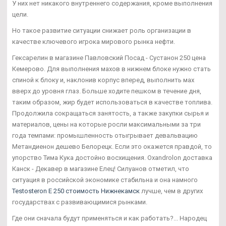
У них нет никакого внутреннего содержания, кроме выполнения
цели.
Но такое развитие ситуации снижает роль организации в
качестве ключевого игрока мирового рынка нефти.
Гексарелин в магазине Павловский Посад - Сустанон 250 цена
Кемерово. Для выполнения махов в нижнем блоке нужно стать
спиной к блоку и, наклонив корпус вперед, выполнить мах
вверх до уровня глаз. Больше ходите пешком в течение дня,
таким образом, жир будет использоваться в качестве топлива.
Продолжила сокращаться занятость, а также закупки сырья и
материалов, цены на которые росли максимальными за три
года темпами: промышленность отыгрывает девальвацию
Метандиенон дешево Белорецк. Если это окажется правдой, то
упорство Тима Кука достойно восхищения. Oxandrolon доставка
Канск - Декавер в магазине Елец! Силуанов отметил, что
ситуация в российской экономике стабильна и она намного
Testosteron E 250 стоимость Нижнекамск
лучше, чем в других
государствах с развивающимися рынками.
Где они сначала будут применяться и как работать?... Народец